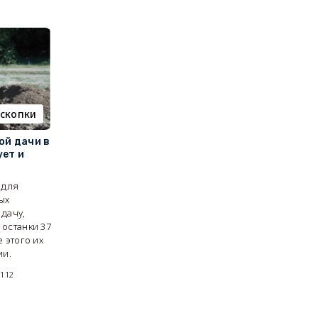
скопки
ой дачи в
ует и
 для
ых
дачу,
останки 37
 этого их
ии.
3112