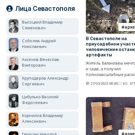
Лица Севастополя
Высоцкий Владимир
архе
Семенович
В Севастополе на
Соболев Андрей
приусадебном участ
Николаевич
человеческие останк
артефакты
Аксенов Вячеслав
Житель Балаклавы мечт
Викторович
и саде, а получил
полномасштабные раско
Круподеров Александр
27/03/2025 08:00
6
37
Сергеевич
Цибулько Василий
Федосеевич
Корнилов Владимир
Алексеевич
архе
Герасим Николай