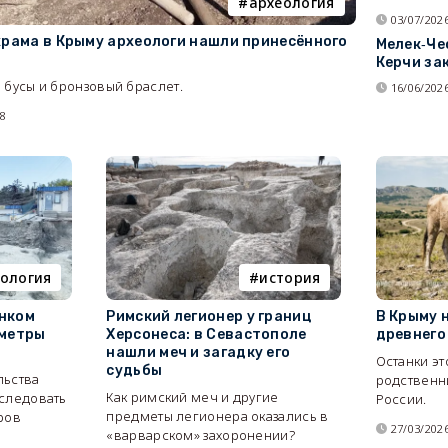
археология
03/07/2026
храма в Крыму археологи нашли принесённого
Мелек‑Че
Керчи за
 бусы и бронзовый браслет.
16/06/2026
68
ология
история
нком
Римский легионер у границ
В Крыму 
 метры
Херсонеса: в Севастополе
древнего
нашли меч и загадку его
Останки эт
судьбы
льства
родственн
Как римский меч и другие
сследовать
России.
предметы легионера оказались в
ров
27/03/2026
«варварском» захоронении?