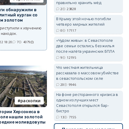
правильно хранить мёд
2
23828
ги обнаружили в
литный курган со
В Крыму этой ночью погибли
м золотом
erid: 2SDnjdvhGXG
четверо мирных жителей
риступили к изучению
0
17117
 находок.
«Чудом живы»: в Севастополе
22 18:20
7
4079
две семьи остались без жилья
после налёта украинских БПЛА
9
12195
Что местная жительница
рассказала о массовом убийстве
в севастопольском селе
20
9946
На фоне ресторанного кризиса в
одном из лучших мест
раскопки
Севастополя открылся бар-
бистро
тории Херсонеса в
оле нашли золотой
13
7155
 редкие моливдовулы