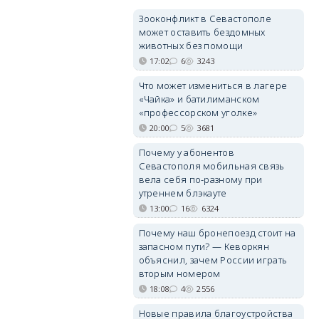
Зооконфликт в Севастополе
может оставить бездомных
животных без помощи
17:02
6
3243
Что может измениться в лагере
«Чайка» и батилиманском
«профессорском уголке»
20:00
5
3681
Почему у абонентов
Севастополя мобильная связь
вела себя по-разному при
утреннем блэкауте
13:00
16
6324
Почему наш бронепоезд стоит на
запасном пути? — Кеворкян
объяснил, зачем России играть
вторым номером
18:08
4
2556
Новые правила благоустройства