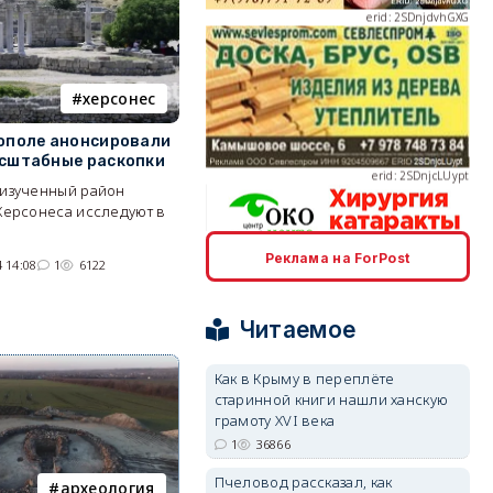
херсонес
erid: 2SDnjcLUypt
ополе анонсировали
сштабные раскопки
изученный район
Херсонеса исследуют в
Реклама на ForPost
erid: 2SDnjcrDNw6
 14:08
1
6122
Читаемое
Как в Крыму в переплёте
старинной книги нашли ханскую
грамоту XVI века
erid: 2SDnjdPjgYS
1
36866
Пчеловод рассказал, как
археология