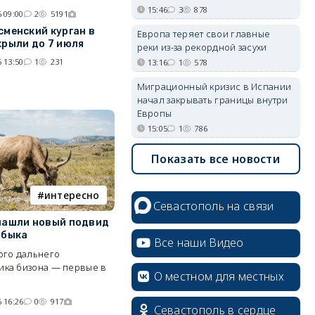
15:46
3
878
 09:00
2
5191
сменский курган в
Европа теряет свои главные
крыли до 7 июля
реки из-за рекордной засухи
 13:50
1
231
13:16
1
578
Миграционный кризис в Испании
начал закрывать границы внутри
Европы
15:05
1
786
Показать все новости
интересно
Севастополь на связи
нашли новый подвид
 быка
Все наши Видео
ого дальнего
ика бизона — первые в
О местном для местных
 16:26
0
917
Севастополь в сердце