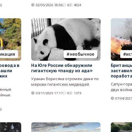
02/05/2026 18:06
6
4024
25
икация
необычное
ис
ровода в
На Юге России обнаружили
Британцы
нашли
гигантскую «панду из ада»
заставил
ких
поработа
Уракан Борисяка огромен даже по
Сапун-гора
меркам гигантских медведей.
ганные
двух война
03/11/2025 17:17
0
1373
ойные
07/04/2025
52