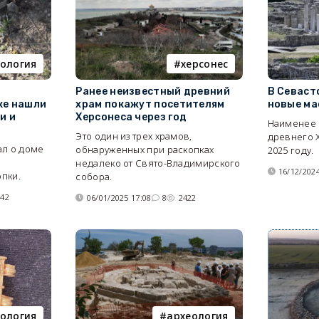
ология
херсонес
Ранее неизвестный древний
В Севаст
ке нашли
храм покажут посетителям
новые ма
и и
Херсонеса через год
Наименее 
Это один из трех храмов,
древнего 
ал о доме
обнаруженных при раскопках
2025 году.
недалеко от Свято-Владимирского
16/12/2024
пки.
собора.
742
06/01/2025 17:08
8
2422
ология
археология