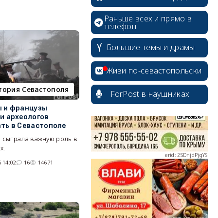
Раньше всех и прямо в
телефон
Большие темы и драмы
erid: 2SDnjcrDNw6
Живи по-севастопольски
тория Севастополя
ForPost в наушниках
 и французы
и археологов
erid: 2SDnjdPjgYS
ть в Севастополе
 сыграла важную роль в
х.
 14:02
16
14671
erid: 2SDnjdvhGXG