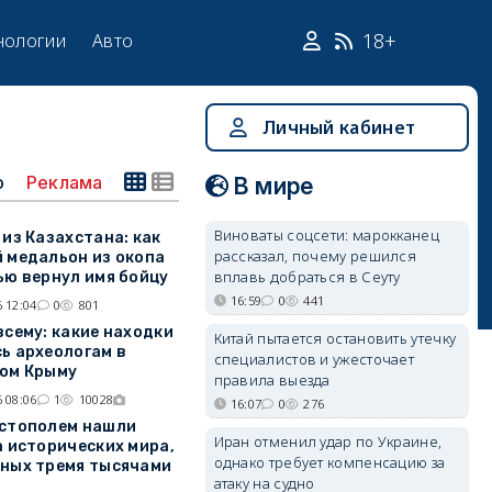
18+
нологии
Авто
Личный кабинет
о
Реклама
В мире
Виноваты соцсети: марокканец
 из Казахстана: как
рассказал, почему решился
 медальон из окопа
вплавь добраться в Сеуту
ью вернул имя бойцу
16:59
0
441
 12:04
0
801
всему: какие находки
Китай пытается остановить утечку
ь археологам в
специалистов и ужесточает
ом Крыму
правила выезда
 08:06
1
10028
16:07
0
276
стополем нашли
Иран отменил удар по Украине,
а исторических мира,
однако требует компенсацию за
ных тремя тысячами
атаку на судно