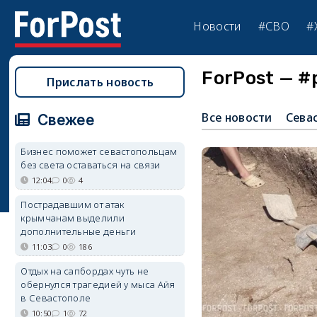
Новости
#СВО
#
ForPost — #
Прислать новость
Все новости
Сева
Свежее
Бизнес поможет севастопольцам
без света оставаться на связи
12:04
0
4
Пострадавшим от атак
крымчанам выделили
дополнительные деньги
11:03
0
186
Отдых на сапбордах чуть не
обернулся трагедией у мыса Айя
в Севастополе
10:50
1
72