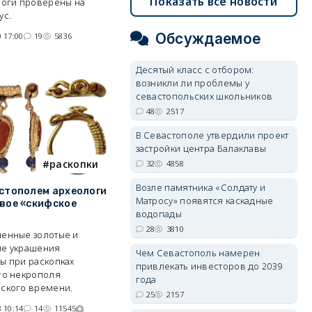
Показать все новости
логи проверены на
ус.
Обсуждаемое
 17:00
19
5836
Десятый класс с отбором:
возникли ли проблемы у
севастопольских школьников
48
2517
В Севастополе утвердили проект
застройки центра Балаклавы
раскопки
32
4858
Возле памятника «Солдату и
стополем археологи
Матросу» появятся каскадные
вое «скифское
водопады
28
3810
енные золотые и
е украшения
Чем Севастополь намерен
ы при раскопках
привлекать инвесторов до 2039
го некрополя
года
ского времени.
25
2157
 10:14
14
11545