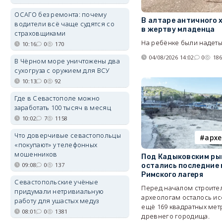
ОСАГО без ремонта: почему
В алтаре античного 
водители всё чаще судятся со
в жертву младенца
страховщиками
На ребёнке были надеты
10:16
0
170
04/08/2026 14:02
0
18
В Чёрном море уничтожены два
сухогруза с оружием для ВСУ
10:13
0
92
Где в Севастополе можно
заработать 100 тысяч в месяц
10:02
7
1158
Что доверчивые севастопольцы
архе
«покупают» у телефонных
мошенников
Под Кадыковским ры
09:08
0
137
остались последние
Римского лагеря
Севастопольские учёные
Перед началом строите
придумали нетривиальную
археологам осталось и
работу для ушастых медуз
ещё 169 квадратных мет
08:01
0
1381
древнего городища.