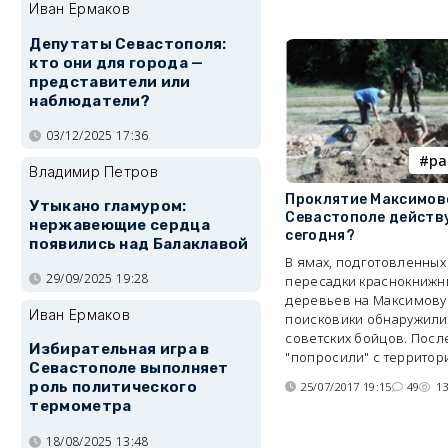
Иван Ермаков
Депутаты Севастополя:
кто они для города —
представители или
наблюдатели?
03/12/2025 17:36
ра
Владимир Петров
Проклятие Максимов
Утыкано гламуром:
Севастополе действ
нержавеющие сердца
сегодня?
появились над Балаклавой
В ямах, подготовленных
29/09/2025 19:28
пересадки краснокнижн
деревьев на Максимову 
Иван Ермаков
поисковики обнаружили 
советских бойцов. После
Избирательная игра в
"попросили" с территор
Севастополе выполняет
роль политического
25/07/2017 19:15
49
1
термометра
18/08/2025 13:48