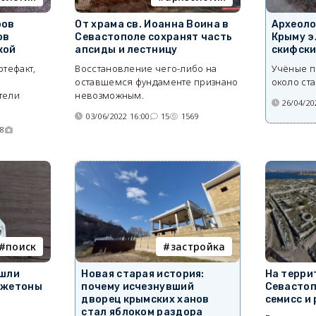
Археоло
ров
От храма св. Иоанна Воина в
Крыму э
ов
Севастополе сохранят часть
скифски
кой
апсиды и лестницу
Учёные п
ртефакт,
Восстановление чего-либо на
около ста
оставшемся фундаменте признано
тели
невозможным.
26/04/20
03/06/2022 16:00
15
1569
88
застройка
поиск
Новая старая история:
ашли
На терри
почему исчезнувший
 жетоны
Севастоп
дворец крымских ханов
семисс и
стал яблоком раздора