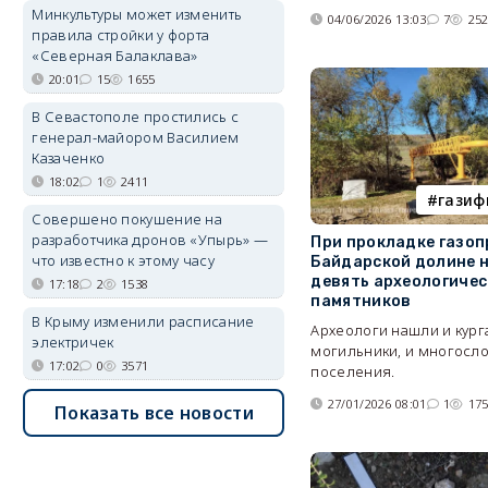
Минкультуры может изменить
04/06/2026 13:03
7
25
правила стройки у форта
«Северная Балаклава»
20:01
15
1655
В Севастополе простились с
генерал-майором Василием
Казаченко
18:02
1
2411
газиф
Совершено покушение на
разработчика дронов «Упырь» —
При прокладке газоп
что известно к этому часу
Байдарской долине 
девять археологичес
17:18
2
1538
памятников
В Крыму изменили расписание
Археологи нашли и кур
электричек
могильники, и многосл
17:02
0
3571
поселения.
27/01/2026 08:01
1
17
Показать все новости