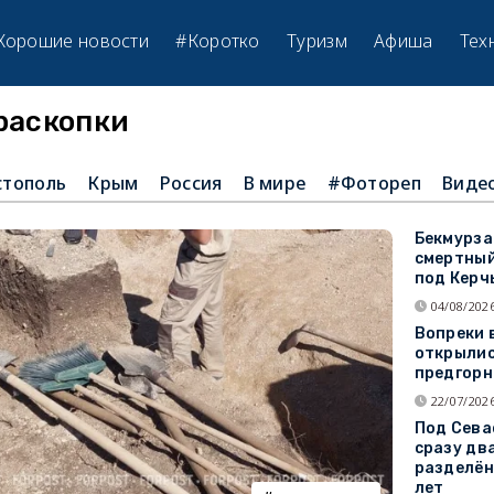
Хорошие новости
#Коротко
Туризм
Афиша
Тех
раскопки
стополь
Крым
Россия
В мире
#Фотореп
Виде
Бекмурза
смертный
под Керч
04/08/2026
Вопреки 
открылис
предгорн
22/07/2026
Под Сева
сразу дв
разделён
лет