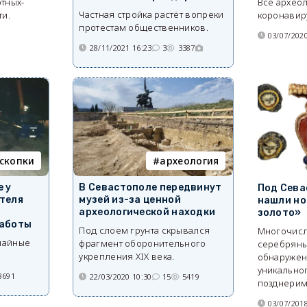
тных-
Все архео
Частная стройка растёт вопреки
ти.
коронавир
протестам общественников.
9
03/07/2020
28/11/2021 16:23
3
3387
скопки
археология
 у
В Севастополе передвинут
Под Сева
теля
музей из-за ценной
нашли но
ю
археологической находки
золото»
работы
Под слоем грунта скрывался
Многочисл
чайные
фрагмент оборонительного
серебряны
укрепления XIX века.
обнаружен
уникально
8691
22/03/2020 10:30
15
5419
позднерим
03/07/2018