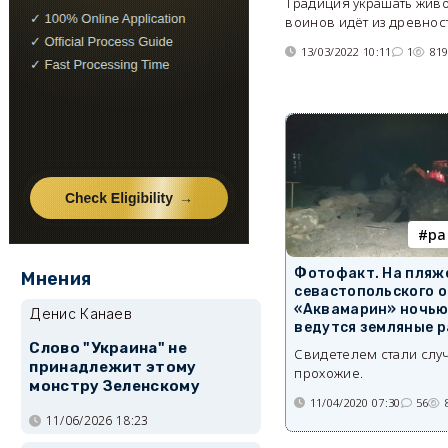
Традиция украшать живо
воинов идёт из древнос
13/03/2022 10:11
1
81
ра
Фотофакт. На пляже
Мнения
севастопольского о
«Аквамарин» ночь
Денис Канаев
ведутся земляные 
Слово "Украина" не
Свидетелем стали слу
принадлежит этому
прохожие.
монстру Зеленскому
11/04/2020 07:30
56
11/06/2026 18:23