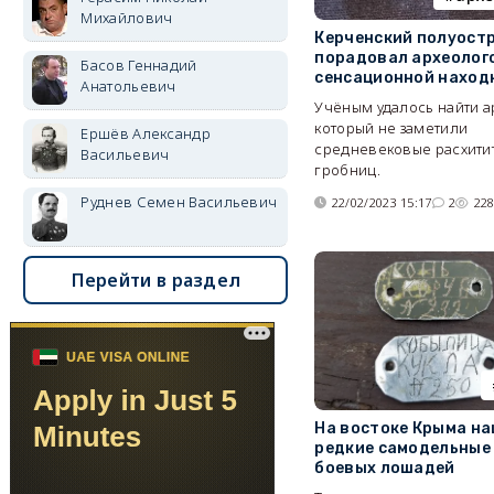
Михайлович
Керченский полуост
порадовал археолог
Басов Геннадий
сенсационной наход
Анатольевич
Учёным удалось найти а
который не заметили
Ершёв Александр
средневековые расхити
Васильевич
гробниц.
Руднев Семен Васильевич
22/02/2023 15:17
2
22
Перейти в раздел
На востоке Крыма н
редкие самодельные
боевых лошадей