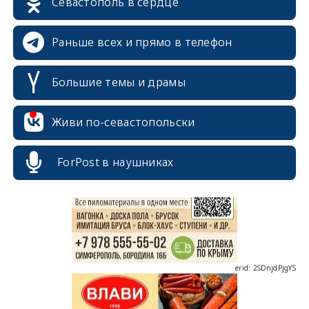
Севастополь в сердце
Раньше всех и прямо в телефон
Большие темы и драмы
Живи по-севастопольски
erid: 2SDnjcrDNw6
ForPost в наушниках
erid: 2SDnjdPjgYS