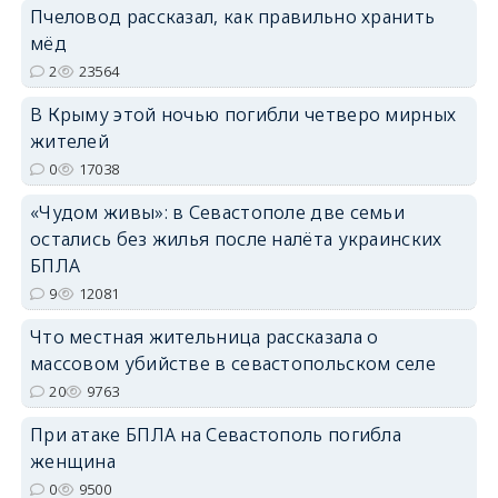
Пчеловод рассказал, как правильно хранить
erid: 2SDnjdPjgYS
мёд
2
23564
В Крыму этой ночью погибли четверо мирных
жителей
0
17038
erid: 2SDnjdvhGXG
«Чудом живы»: в Севастополе две семьи
остались без жилья после налёта украинских
БПЛА
9
12081
Что местная жительница рассказала о
массовом убийстве в севастопольском селе
20
9763
При атаке БПЛА на Севастополь погибла
женщина
0
9500