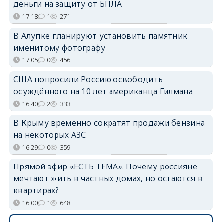
деньги на защиту от БПЛА
17:18
1
271
В Алупке планируют установить памятник
именитому фотографу
17:05
0
456
США попросили Россию освободить
осуждённого на 10 лет американца Гилмана
16:40
2
333
В Крыму временно сократят продажи бензина
на некоторых АЗС
16:29
0
359
Прямой эфир «ЕСТЬ ТЕМА». Почему россияне
мечтают жить в частных домах, но остаются в
квартирах?
16:00
1
648