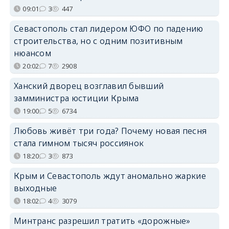
09:01
3
447
Севастополь стал лидером ЮФО по падению
строительства, но с одним позитивным
нюансом
20:02
7
2908
Ханский дворец возглавил бывший
замминистра юстиции Крыма
19:00
5
6734
Любовь живёт три года? Почему новая песня
стала гимном тысяч россиянок
18:20
3
873
Крым и Севастополь ждут аномально жаркие
выходные
18:02
4
3079
Минтранс разрешил тратить «дорожные»