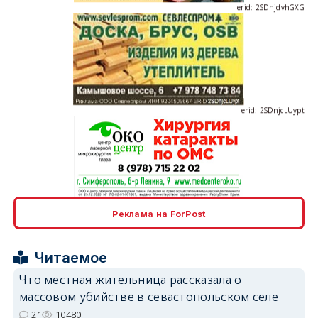
erid: 2SDnjcLUypt
erid: 2SDnjcrDNw6
Реклама на ForPost
Читаемое
Что местная жительница рассказала о
массовом убийстве в севастопольском селе
erid: 2SDnjdPjgYS
21
10480