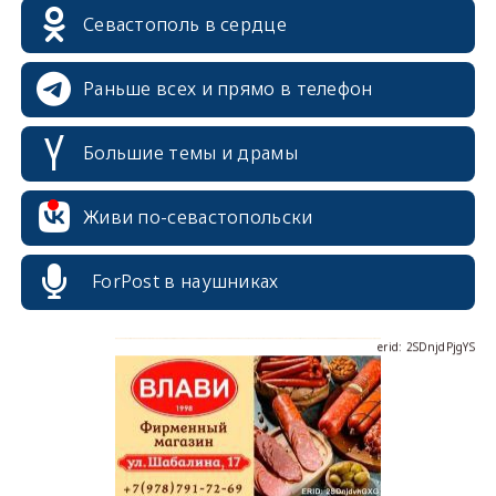
Севастополь в сердце
Раньше всех и прямо в телефон
Большие темы и драмы
erid: 2SDnjcrDNw6
Живи по-севастопольски
ForPost в наушниках
erid: 2SDnjdPjgYS
erid: 2SDnjdvhGXG