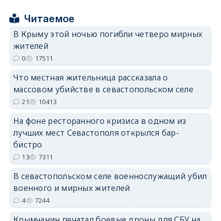
erid: 2SDnjcrDNw6
Читаемое
В Крыму этой ночью погибли четверо мирных
жителей
0
17511
Что местная жительница рассказала о
erid: 2SDnjdPjgYS
массовом убийстве в севастопольском селе
21
10413
На фоне ресторанного кризиса в одном из
лучших мест Севастополя открылся бар-
бистро
erid: 2SDnjdvhGXG
13
7311
В севастопольском селе военнослужащий убил
военного и мирных жителей
4
7244
Крымчанин печатал боевые дроны для СБУ на