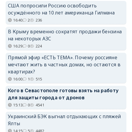
США попросили Россию освободить
осуждённого на 10 лет американца Гилмана
16:40
2
236
В Крыму временно сократят продажи бензина
на некоторых АЗС
16:29
0
224
Прямой эфир «ЕСТЬ ТЕМА». Почему россияне
мечтают жить в частных домах, но остаются в
квартирах?
16:00
1
515
Кого в Севастополе готовы взять на работу
для защиты города от дронов
15:13
0
4541
Украинский БЭК выгнал отдыхающих с пляжей
Ялты
14:15
5
4482