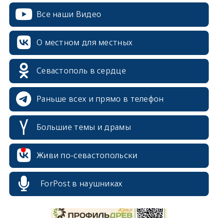
Все наши Видео
О местном для местных
Севастополь в сердце
Раньше всех и прямо в телефон
Большие темы и драмы
Живи по-севастопольски
erid: 2SDnjcrDNw6
ForPost в наушниках