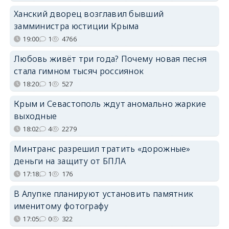
Ханский дворец возглавил бывший
замминистра юстиции Крыма
19:00
1
4766
Любовь живёт три года? Почему новая песня
стала гимном тысяч россиянок
18:20
1
527
Крым и Севастополь ждут аномально жаркие
выходные
18:02
4
2279
Минтранс разрешил тратить «дорожные»
деньги на защиту от БПЛА
17:18
1
176
В Алупке планируют установить памятник
именитому фотографу
17:05
0
322