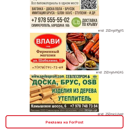
erid: 2SDnjdPjgYS
erid: 2SDnjdvhGXG
erid: 2SDnjcLUypt
Реклама на ForPost