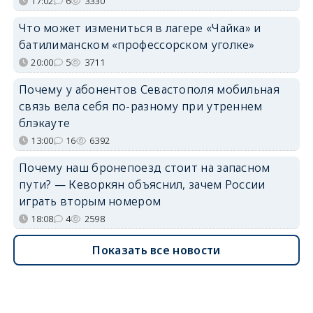
17:02
6
3330
Что может измениться в лагере «Чайка» и
батилиманском «профессорском уголке»
20:00
5
3711
Почему у абонентов Севастополя мобильная
связь вела себя по-разному при утреннем
блэкауте
13:00
16
6392
Почему наш бронепоезд стоит на запасном
пути? — Кеворкян объяснил, зачем России
играть вторым номером
18:08
4
2598
Показать все новости