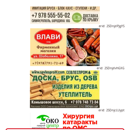
erid: 2SDnjdPjgYS
erid: 2SDnjdvhGXG
erid: 2SDnjcLUypt