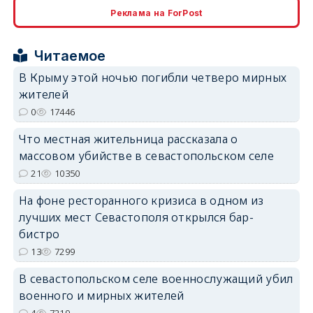
Реклама на ForPost
erid: 2SDnjcrDNw6
Читаемое
В Крыму этой ночью погибли четверо мирных
жителей
0
17446
erid: 2SDnjdPjgYS
Что местная жительница рассказала о
массовом убийстве в севастопольском селе
21
10350
На фоне ресторанного кризиса в одном из
лучших мест Севастополя открылся бар-
erid: 2SDnjdvhGXG
бистро
13
7299
В севастопольском селе военнослужащий убил
военного и мирных жителей