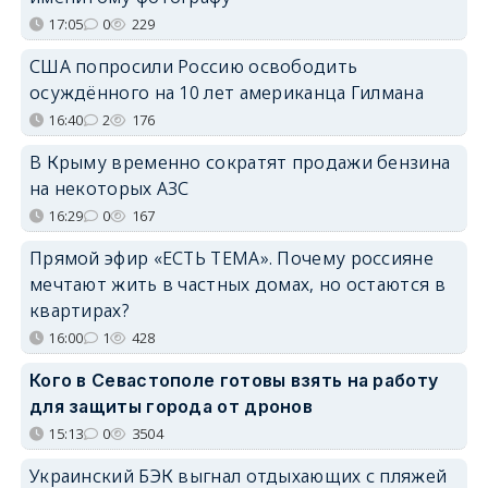
17:05
0
229
США попросили Россию освободить
осуждённого на 10 лет американца Гилмана
16:40
2
176
В Крыму временно сократят продажи бензина
на некоторых АЗС
16:29
0
167
Прямой эфир «ЕСТЬ ТЕМА». Почему россияне
мечтают жить в частных домах, но остаются в
квартирах?
16:00
1
428
Кого в Севастополе готовы взять на работу
для защиты города от дронов
15:13
0
3504
Украинский БЭК выгнал отдыхающих с пляжей