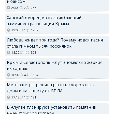
нюансом
20:02
2
755
Ханский дворец возглавил бывший
замминистра юстиции Крыма
19:00
1
1287
Любовь живёт три года? Почему новая песня
стала гимном тысяч россиянок
18:20
1
303
Крым и Севастополь ждут аномально жаркие
выходные
18:02
4
1524
Минтранс разрешил тратить «дорожные»
деньги на защиту от БПЛА
17:18
1
131
В Алупке планируют установить памятник
именитому фотографу