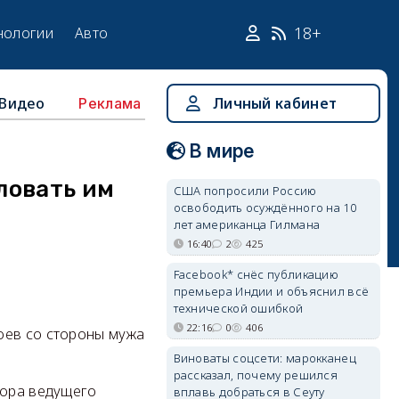
18+
нологии
Авто
Видео
Личный кабинет
Реклама
В мире
ловать им
США попросили Россию
освободить осуждённого на 10
лет американца Гилмана
16:40
2
425
Facebook* снёс публикацию
премьера Индии и объяснил всё
технической ошибкой
22:16
0
406
оев со стороны мужа
Виноваты соцсети: марокканец
рассказал, почему решился
пора ведущего
вплавь добраться в Сеуту