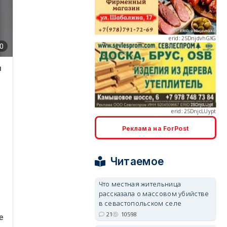
erid: 2SDnjcLUypt
Реклама на ForPost
erid: 2SDnjcrDNw6
Читаемое
Что местная жительница
рассказала о массовом убийстве
в севастопольском селе
21
10598
erid: 2SDnjdPjgYS