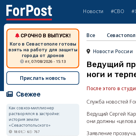
Новости
#СВО
#
Все
Севастопол
СРОЧНО В ВЫПУСК!
Кого в Севастополе готовы
взять на работу для защиты
Новости России
города от дронов
пт, 07/08/2026 - 15:13
Ведущий пр
ноги и терп
Прислать новость
После этого в студ
Свежее
Служба новостей Fo
Как совхоз-миллионер
Ведущий Сергей Кар
растворялся в застройке:
история земли
они должны «целоват
«Севастопольского»
18:01
6
767
Заявление прозвуча