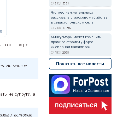
21
5061
Что местная жительница
рассказала о массовом убийстве
в севастопольском селе
21
10596
Минкультуры может изменить
правила стройки у форта
 что он — «про
«Северная Балаклава»
18
2308
Показать все новости
ть. Но многое
аты не супруги, а
лемами, которые