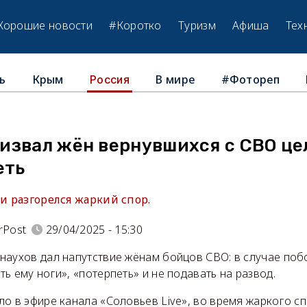
Хорошие новости
#Коротко
Туризм
Афиша
Тех
ь
Крым
В мире
#Фотореп
Россия
извал жён вернувшихся с СВО це
еть
ии разгорелся жаркий спор.
rPost
29/04/2025 - 15:30
наухов дал напутствие жёнам бойцов СВО: в случае поб
ь ему ноги», «потерпеть» и не подавать на развод.
ло в эфире канала «Соловьев Live», во время жаркого с