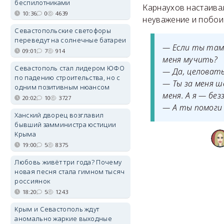
беспилотниками
Карнаухов настаивал
10:36
0
4639
неуважение и побои.
Севастопольские светофоры
переведут на солнечные батареи
— Если ты там 
09:01
7
914
меня мучить?
Севастополь стал лидером ЮФО
— Да, целовать
по падению строительства, но с
— Ты за меня ш
одним позитивным нюансом
меня. А я — бе
20:02
10
3727
— А ты помоги 
Ханский дворец возглавил
бывший замминистра юстиции
Крыма
19:00
5
8375
Любовь живёт три года? Почему
новая песня стала гимном тысяч
россиянок
18:20
5
1243
Крым и Севастополь ждут
аномально жаркие выходные