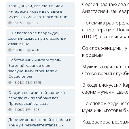
Сергея Карнаухова 
Карты, книги, два станка: чем
Анастасией Кашевар
интересна новая выставка в
музее крымского просветителя
Полемика разгорела
16:02
0
193
спецоперации. Посл
В Севастополе повреждены
(ПТСР), стал выпива
десятки домов при отражении
атаки БПЛА
Со слов женщины, у
15:00
3
4578
к родным.
Собственник «ИнтерСтроя»
Евгений Кабанов стал
Мужчина признал на
заслуженным строителем
что во время служб
Севастополя
13:04
25
3175
В ходе дискуссии Ка
своим мужьям, даже 
От руин до визитной карточки
города: как преображался
По словам ведущего,
Приморский бульвар
мужчины «готовы был
11:00
1
1303
Двое мирных жителей погибли в
Кашеварова возразил
Крыму в результате атаки ВСУ