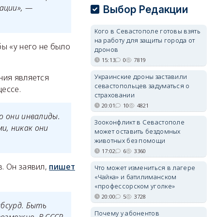
ации», —
Выбор Редакции
Кого в Севастополе готовы взять
на работу для защиты города от
ы «у него не было
дронов
15:13
0
7819
Украинские дроны заставили
ния является
севастопольцев задуматься о
ессе.
страховании
20:01
10
4821
то они инвалиды.
Зооконфликт в Севастополе
и, никак они
может оставить бездомных
животных без помощи
17:02
6
3360
. Он заявил,
пишет
Что может измениться в лагере
«Чайка» и батилиманском
«профессорском уголке»
20:00
5
3728
абсурд. Быть
Почему у абонентов