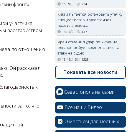
нский фронт»
16:59
0
724
Китай пытается остановить утечку
специалистов и ужесточает
мой участника
правила выезда
вым расстройством
16:07
0
447
Иран отменил удар по Украине,
однако требует компенсацию за
гнева по отношению
атаку на судно
15:46
3
1228
ью. Он рассказал,
Показать все новости
х.
 благодарность к
Севастополь на связи
ности за то, что
Все наши Видео
О местном для местных
ззащитной.