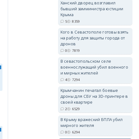
Ханский дворец возглавил
бывший замминистра юстиции
Крыма
5
8359
Кого в Севастополе готовы взять
на работу для защиты города от
erid: 2SDnjdvhGXG
дронов
0
7819
В севастопольском селе
военнослужащий убил военного
и мирных жителей
4
7294
Крымчанин печатал боевые
дроны для СБУ на 3D-принтере в
своей квартире
2
6529
В Крыму вражеский БПЛА убил
мирного жителя
0
6294