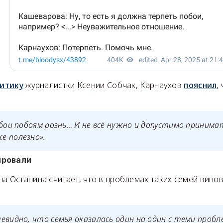
итику
журналистки Ксении Собчак, Карнаухов
пояснил
,
обои побоям рознь… И не всё нужно и допустимо принима
е полезно».
ировали
а Останина считает, что в проблемах таких семей винов
евидно, что семья оказалась один на один с теми проб