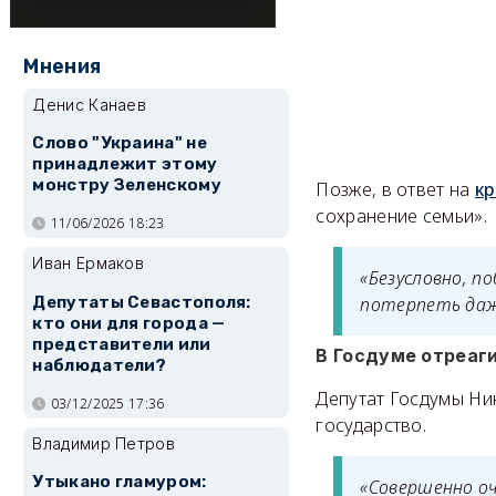
Мнения
Денис Канаев
Слово "Украина" не
принадлежит этому
монстру Зеленскому
Позже, в ответ на
кр
сохранение семьи».
11/06/2026 18:23
Иван Ермаков
«Безусловно, п
Депутаты Севастополя:
потерпеть даж
кто они для города —
представители или
В Госдуме отреаг
наблюдатели?
Депутат Госдумы Нин
03/12/2025 17:36
государство.
Владимир Петров
Утыкано гламуром:
«Совершенно оч