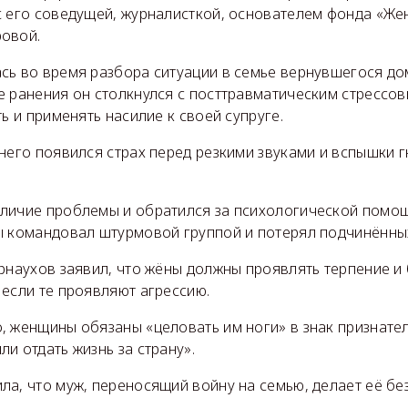
с его соведущей, журналисткой, основателем фонда «Же
овой.
сь во время разбора ситуации в семье вернувшегося до
е ранения он столкнулся с посттравматическим стрессо
ть и применять насилие к своей супруге.
 него появился страх перед резкими звуками и вспышки 
личие проблемы и обратился за психологической помощ
ы командовал штурмовой группой и потерял подчинённы
рнаухов заявил, что жёны должны проявлять терпение и
если те проявляют агрессию.
 женщины обязаны «целовать им ноги» в знак признатель
и отдать жизнь за страну».
а, что муж, переносящий войну на семью, делает её бе