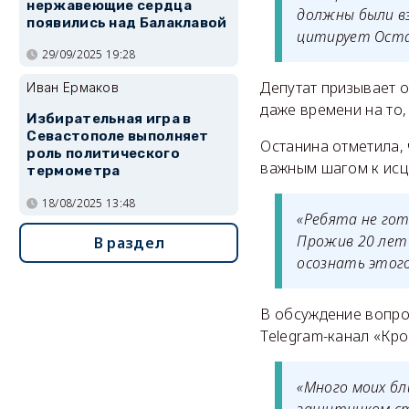
нержавеющие сердца
должны были вз
появились над Балаклавой
цитирует Ост
29/09/2025 19:28
Депутат призывает 
Иван Ермаков
даже времени на то,
Избирательная игра в
Севастополе выполняет
Останина отметила,
роль политического
важным шагом к исц
термометра
18/08/2025 13:48
«Ребята не гото
Прожив 20 лет 
В раздел
осознать этого
В обсуждение вопро
Telegram-канал «Кр
«Много моих бл