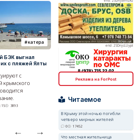
erid: 2SDnjcLUypt
катера
электроснабжение
й БЭК выгнал
Губернатор Севастополя
П
х с пляжей Ялты
рассказал о перспективах
к
электроснабжения города
п
уируют с
erid: 2SDnjcrDNw6
Реклама на ForPost
Энергетики, подчеркнул он,
П
й крымского
делают практически
и
роводится
невозможное.
ош
ание.
Читаемое
07/08/2026 10:13
4124
:15
3893
В Крыму этой ночью погибли
четверо мирных жителей
erid: 2SDnjdPjgYS
0
17452
Что местная жительница