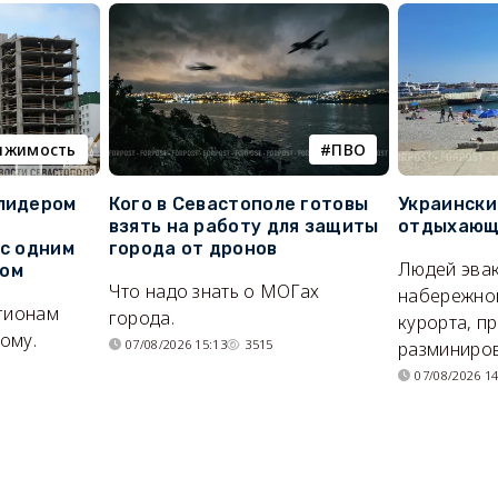
ижимость
ПВО
 лидером
Кого в Севастополе готовы
Украински
взять на работу для защиты
отдыхающи
 с одним
города от дронов
Людей эвак
сом
Что надо знать о МОГах
набережно
егионам
города.
курорта, п
ому.
07/08/2026 15:13
3515
разминиров
07/08/2026 14