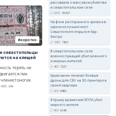
рассказала о массовом убийстве
в севастопольском селе
21
10357
На фоне ресторанного кризиса в
erid: 2SDnjdvhGXG
одном из лучших мест
Севастополя открылся бар-
бистро
коротко
Балаклава
13
7302
В севастопольском селе
и севастопольцы
В Севастополе утвердили
Н
военнослужащий убил военного
ются на клещей
проект застройки центра
С
и мирных жителей
Балаклавы
и
4
7221
ность терять не
Там появится туристический
М
двигается пик
Крымчанин печатал боевые
квартал с отелями и
н
 членистоногих.
дроны для СБУ на 3D-принтере в
парковками.
своей квартире
:43
245
2
6482
05/08/2026 08:01
5476
В Крыму вражеский БПЛА убил
мирного жителя
0
6146