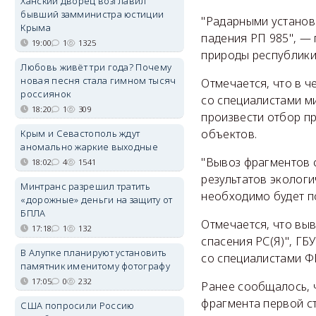
Ханский дворец возглавил
бывший замминистра юстиции
"Радарными установ
Крыма
падения РП 985", —
19:00
1
1325
природы республики
Любовь живёт три года? Почему
новая песня стала гимном тысяч
Отмечается, что в ч
россиянок
со специалистами м
18:20
1
309
произвести отбор п
объектов.
Крым и Севастополь ждут
аномально жаркие выходные
"Вывоз фрагментов 
18:02
4
1541
результатов экологи
Минтранс разрешил тратить
необходимо будет по
«дорожные» деньги на защиту от
БПЛА
Отмечается, что выв
17:18
1
132
спасения РС(Я)", ГБ
В Алупке планируют установить
со специалистами Ф
памятник именитому фотографу
17:05
0
232
Ранее сообщалось, 
фрагмента первой ст
США попросили Россию