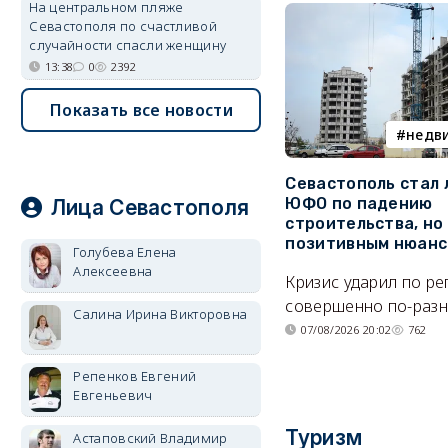
На центральном пляже
Севастополя по счастливой
случайности спасли женщину
13:38
0
2392
Показать все новости
недв
Севастополь стал
ЮФО по падению
Лица Севастополя
строительства, но
позитивным нюан
Голубева Елена
Алексеевна
Кризис ударил по р
совершенно по-разн
Салина Ирина Викторовна
07/08/2026 20:02
762
Репенков Евгений
Евгеньевич
Туризм
Астаповский Владимир