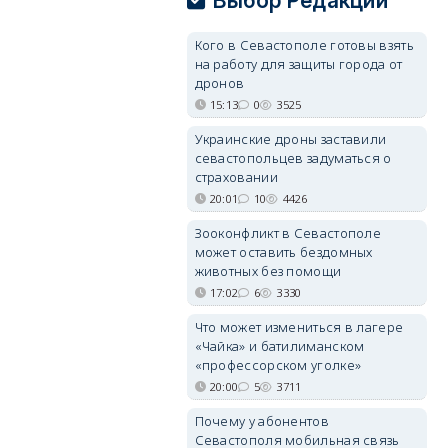
Выбор Редакции
Кого в Севастополе готовы взять
на работу для защиты города от
дронов
15:13
0
3525
Украинские дроны заставили
севастопольцев задуматься о
страховании
20:01
10
4426
Зооконфликт в Севастополе
может оставить бездомных
животных без помощи
17:02
6
3330
Что может измениться в лагере
«Чайка» и батилиманском
«профессорском уголке»
20:00
5
3711
Почему у абонентов
Севастополя мобильная связь