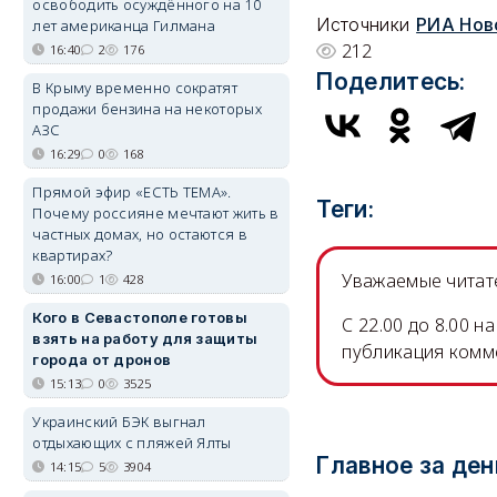
освободить осуждённого на 10
Источники
РИА Нов
лет американца Гилмана
212
16:40
2
176
Поделитесь:
В Крыму временно сократят
продажи бензина на некоторых
АЗС
16:29
0
168
Прямой эфир «ЕСТЬ ТЕМА».
Теги:
Почему россияне мечтают жить в
частных домах, но остаются в
квартирах?
Уважаемые читате
16:00
1
428
Кого в Севастополе готовы
C 22.00 до 8.00 
взять на работу для защиты
публикация комм
города от дронов
15:13
0
3525
Украинский БЭК выгнал
отдыхающих с пляжей Ялты
Главное за ден
14:15
5
3904