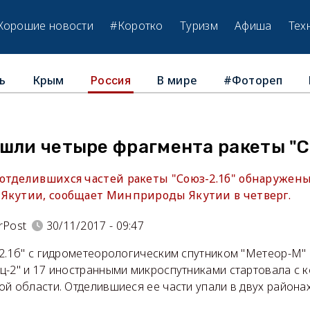
Хорошие новости
#Коротко
Туризм
Афиша
Тех
ь
Крым
В мире
#Фотореп
Россия
шли четыре фрагмента ракеты "С
отделившихся частей ракеты "Союз-2.1б" обнаружены
Якутии, сообщает Минприроды Якутии в четверг.
rPost
30/11/2017 - 09:47
-2.1б" с гидрометеорологическим спутником "Метеор-М" 
ц-2" и 17 иностранными микроспутниками стартовала с
ой области. Отделившиеся ее части упали в двух района