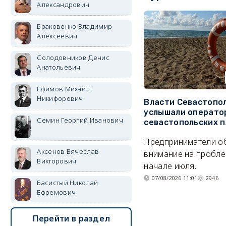
Александрович
Браковенко Владимир
Алексеевич
Солодовников Денис
Анатольевич
Ефимов Михаил
Никифорович
Власти Севастопо
услышали операто
Семин Георгий Иванович
севастопольских 
Предприниматели о
Аксенов Вячеслав
внимание на пробле
Викторович
начале июля.
07/08/2026 11:01
2946
Басистый Николай
Ефремович
Перейти в раздел