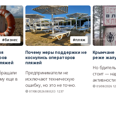
бизнес
пляж
ля
Почему меры поддержки не
Крымчане 
ров
коснулись операторов
реже жалу
пляжей
пляжей
Но бдитель
бращали
Предприниматели не
стоит — на
му еще в
исключают техническую
активности
ошибку, но это не точно.
05/08/2026 12
07/08/2026 08:02
1237