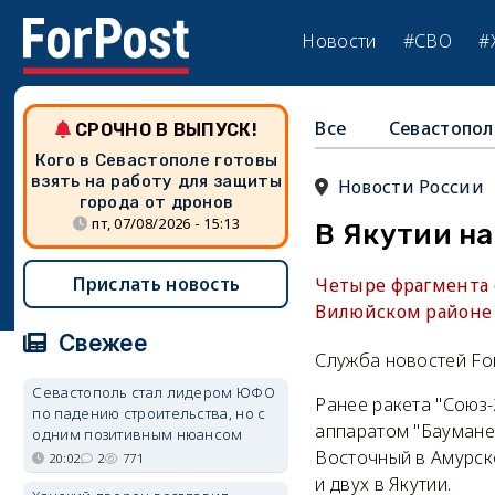
Новости
#СВО
#
Все
Севастопол
СРОЧНО В ВЫПУСК!
Кого в Севастополе готовы
взять на работу для защиты
Новости России
города от дронов
пт, 07/08/2026 - 15:13
В Якутии на
Прислать новость
Четыре фрагмента 
Вилюйском районе 
Свежее
Служба новостей Fo
Севастополь стал лидером ЮФО
Ранее ракета "Союз
по падению строительства, но с
аппаратом "Баумане
одним позитивным нюансом
Восточный в Амурск
20:02
2
771
и двух в Якутии.