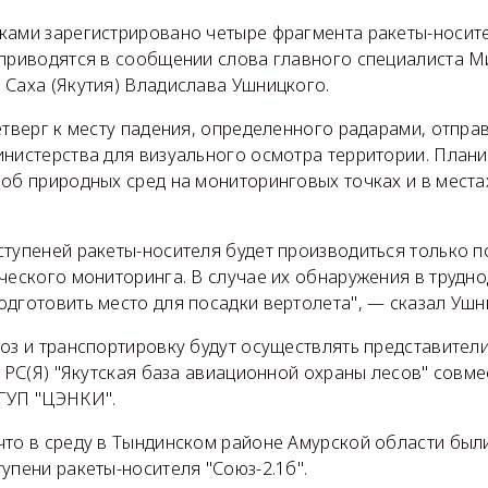
ками зарегистрировано четыре фрагмента ракеты-носите
 приводятся в сообщении слова главного специалиста М
 Саха (Якутия) Владислава Ушницкого.
етверг к месту падения, определенного радарами, отпра
инистерства для визуального осмотра территории. Плани
роб природных сред на мониторинговых точках и в мест
ступеней ракеты-носителя будет производиться только п
ческого мониторинга. В случае их обнаружения в трудн
дготовить место для посадки вертолета", — сказал Ушн
оз и транспортировку будут осуществлять представители
У РС(Я) "Якутская база авиационной охраны лесов" совм
ГУП "ЦЭНКИ".
что в среду в Тындинском районе Амурской области был
упени ракеты-носителя "Союз-2.1б".