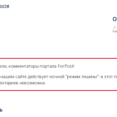
ости
О
Еще
ли, комментаторы портала ForPost!
на нашем сайте действует ночной "режим тишины": в этот 
ентариев невозможна.
ь