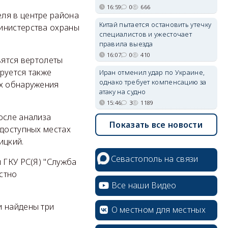
16:59
0
666
ля в центре района
Китай пытается остановить утечку
инистерства охраны
специалистов и ужесточает
правила выезда
16:07
0
410
вятся вертолеты
руется также
Иран отменил удар по Украине,
однако требует компенсацию за
ах обнаружения
атаку на судно
15:46
3
1189
осле анализа
Показать все новости
одоступных местах
ицкий.
Севастополь на связи
 ГКУ РС(Я) "Служба
естно
Все наши Видео
и найдены три
О местном для местных