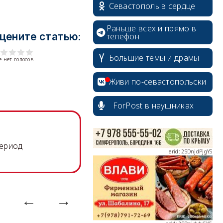
Севастополь в сердце
Раньше всех и прямо в
цените статью:
телефон
Большие темы и драмы
 нет голосов
erid: 2SDnjcrDNw6
Живи по-севастопольски
ForPost в наушниках
erid: 2SDnjdPjgYS
период
erid: 2SDnjdvhGXG