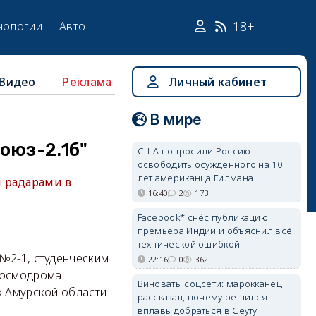
18+
нологии
Авто
Видео
Личный кабинет
Реклама
В мире
оюз-2.1б"
США попросили Россию
освободить осуждённого на 10
лет американца Гилмана
 радарами в
16:40
2
173
Facebook* снёс публикацию
премьера Индии и объяснил всё
технической ошибкой
№2-1, студенческим
22:16
0
362
 космодрома
Виноваты соцсети: марокканец
х Амурской области
рассказал, почему решился
вплавь добраться в Сеуту