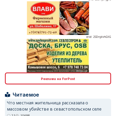
erid: 2SDnjdvhGXG
erid: 2SDnjcLUypt
Реклама на ForPost
Читаемое
erid: 2SDnjcrDNw6
Что местная жительница рассказала о
массовом убийстве в севастопольском селе
21
10698