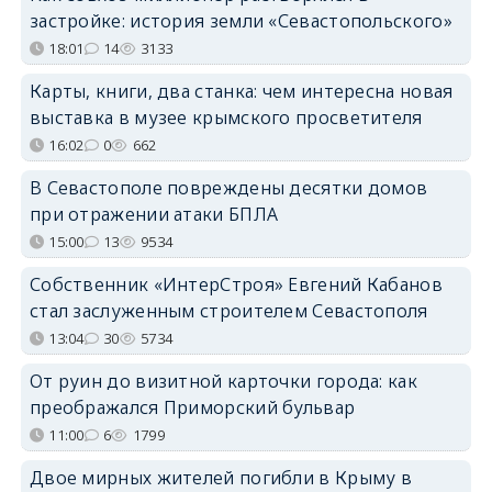
застройке: история земли «Севастопольского»
18:01
14
3133
Карты, книги, два станка: чем интересна новая
выставка в музее крымского просветителя
16:02
0
662
В Севастополе повреждены десятки домов
при отражении атаки БПЛА
15:00
13
9534
Собственник «ИнтерСтроя» Евгений Кабанов
стал заслуженным строителем Севастополя
13:04
30
5734
От руин до визитной карточки города: как
преображался Приморский бульвар
11:00
6
1799
Двое мирных жителей погибли в Крыму в