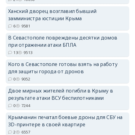
Ханский дворец возглавил бывший
замминистра юстиции Крыма
6
9581
erid: 2SDnjdPjgYS
В Севастополе повреждены десятки домов
при отражении атаки БПЛА
13
9513
Кого в Севастополе готовы взять на работу
erid: 2SDnjdvhGXG
для защиты города от дронов
0
9052
Двое мирных жителей погибли в Крыму в
результате атаки ВСУ беспилотниками
0
7244
Крымчанин печатал боевые дроны для СБУ на
3D-принтере в своей квартире
2
6557