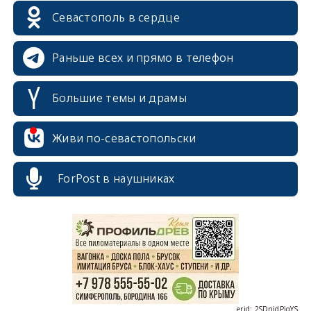
Севастополь в сердце
Раньше всех и прямо в телефон
Большие темы и драмы
Живи по-севастопольски
ForPost в наушниках
erid: 2SDnjcrDNw6
erid: 2SDnjdPjgYS