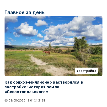
Главное за день
застройка
Как совхоз-миллионер растворялся в
К
застройке: история земли
н
«Севастопольского»
п
08/08/2026 18:01
3133