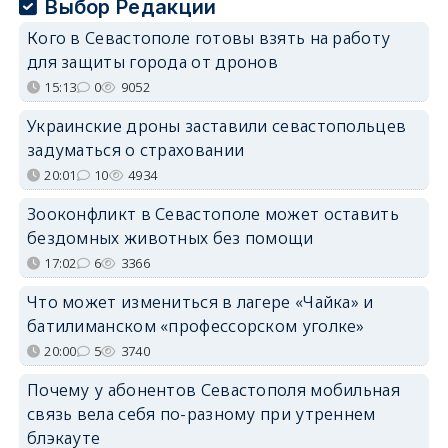
Выбор Редакции
Кого в Севастополе готовы взять на работу
для защиты города от дронов
15:13
0
9052
Украинские дроны заставили севастопольцев
задуматься о страховании
20:01
10
4934
Зооконфликт в Севастополе может оставить
бездомных животных без помощи
17:02
6
3366
Что может измениться в лагере «Чайка» и
батилиманском «профессорском уголке»
20:00
5
3740
Почему у абонентов Севастополя мобильная
связь вела себя по-разному при утреннем
блэкауте