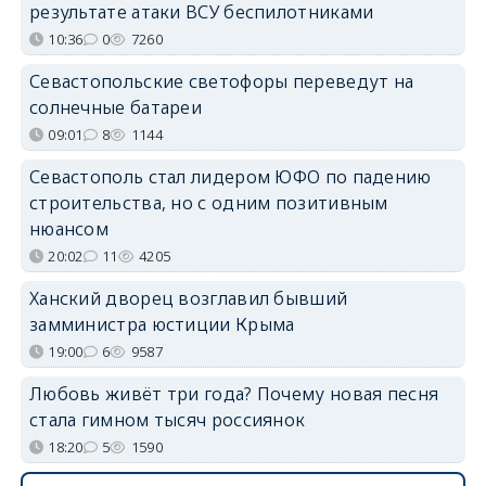
результате атаки ВСУ беспилотниками
10:36
0
7260
Севастопольские светофоры переведут на
солнечные батареи
09:01
8
1144
Севастополь стал лидером ЮФО по падению
строительства, но с одним позитивным
нюансом
20:02
11
4205
Ханский дворец возглавил бывший
замминистра юстиции Крыма
19:00
6
9587
Любовь живёт три года? Почему новая песня
стала гимном тысяч россиянок
18:20
5
1590