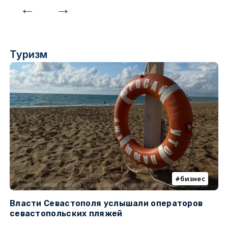
Туризм
бизнес
Власти Севастополя услышали операторов
П
севастопольских пляжей
о