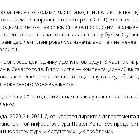
обращение с отходами, чистота воды и другие. Не после
 охраняемые природные территории (ООПТ). Здесь есть 
годним отчётом Гавриловой перед городским парламент
конец-то пополнила фисташковая роща у бухты Круглой 
границах, чем планировалось изначально. Тем не менее,
орожан.
 вопросов докладчику у депутатов будут. В частности, р
зон в Севастополе. В том числе — компенсационной выса
ов. Также ещё с позапрошлого года тянулись судебные 
аснокнижного можжевельника.
адов за 2021-й год примет начальник управления по де
ченко.
года, 2020-й и 2021-й, отчитается директор департамента 
ранспортной инфраструктуры Павел Иено. Ему предстоит
й инфраструктуры и сопутствующих проблемах.