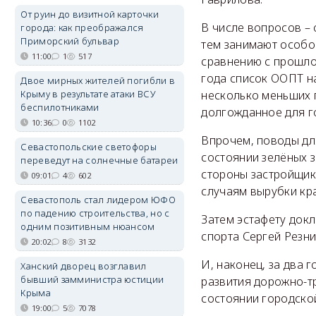
От руин до визитной карточки
В числе вопросов – 
города: как преображался
Приморский бульвар
тем занимают особо
11:00
1
517
сравнению с прошло
года список ООПТ на
Двое мирных жителей погибли в
Крыму в результате атаки ВСУ
несколько меньших 
беспилотниками
долгожданное для г
10:36
0
1102
Впрочем, поводы для
Севастопольские светофоры
состоянии зелёных 
переведут на солнечные батареи
стороны застройщик
09:01
4
602
случаям вырубки кр
Севастополь стал лидером ЮФО
по падению строительства, но с
Затем эстафету докл
одним позитивным нюансом
спорта Сергей Резни
20:02
8
3132
И, наконец, за два 
Ханский дворец возглавил
бывший замминистра юстиции
развития дорожно-т
Крыма
состоянии городско
19:00
5
7078