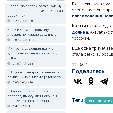
По-прежнему актуал
Любовь живёт три года? Почему
особо заметен с при
новая песня стала гимном тысяч
россиянок
согласования нов
18:20
3
950
Как мы писали, одн
Крым и Севастополь ждут
. Актуальнос
долина
аномально жаркие выходные
горожан.
18:02
5
3216
Ещё одна примечате
Минтранс разрешил тратить
«дорожные» деньги на защиту от
стала резко выросш
БПЛА
17:18
1
283
1667
Поделитесь:
В Алупке планируют установить
памятник именитому фотографу
17:05
0
480
США попросили Россию
освободить осуждённого на 10
Теги:
лет американца Гилмана
FP-Политик
16:40
2
356