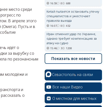
16:59
0
688
днее место среди
Китай пытается остановить утечку
прогресс по
специалистов и ужесточает
ом. В апреле этого
правила выезда
16:07
0
432
(Омега). Пусть и в
 событие
Иран отменил удар по Украине,
однако требует компенсацию за
атаку на судно
ечь идёт о
15:46
3
1208
дки за вырубку со
Показать все новости
дела по резонансным
лам молодёжи и
Севастополь на связи
Все наши Видео
транспорта и
 рассказать о
О местном для местных