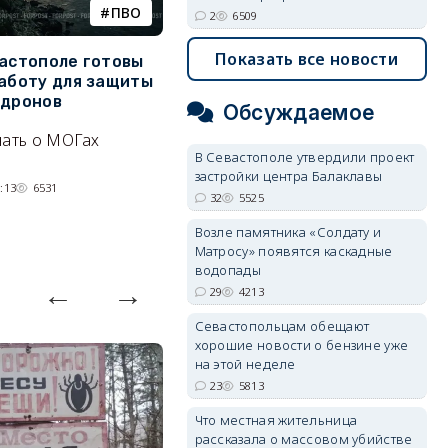
ПВО
катера
2
6509
Показать все новости
вастополе готовы
Украинский БЭК выгнал
Г
работу для защиты
отдыхающих с пляжей Ялты
р
 дронов
э
Обсуждаемое
Людей эвакуируют с
нать о МОГах
Эн
набережной крымского
В Севастополе утвердили проект
д
курорта, проводится
застройки центра Балаклавы
н
:13
6531
разминирование.
32
5525
07/08/2026 14:15
5297
Возле памятника «Солдату и
Матросу» появятся каскадные
водопады
29
4213
Севастопольцам обещают
хорошие новости о бензине уже
на этой неделе
23
5813
Что местная жительница
рассказала о массовом убийстве