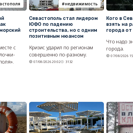
вастополя
недвижимость
ой
Севастополь стал лидером
Кого в Се
как
ЮФО по падению
взять на 
морский
строительства, но с одним
города от
позитивным нюансом
Что надо з
месте с
Кризис ударил по регионам
города.
лочки-
совершенно по-разному.
07/08/2026 15
поля».
07/08/2026 20:02
3132