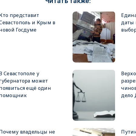
Читать также:
Кто представит
Едина
Севастополь и Крым в
даты
новой Госдуме
выбор
В Севастополе у
Верхо
губернатора может
разре
появиться ещё один
чинов
помощник
дело
Почему владельцы не
Путин