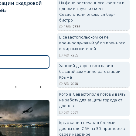
рации «кадровой
На фоне ресторанного кризиса в
одном из лучших мест
ой»
Севастополя открылся бар-
бистро
erid: 2SDnjdPjgYS
13
7336
В севастопольском селе
военнослужащий убил военного
и мирных жителей
4
7265
Ханский дворец возглавил
erid: 2SDnjdvhGXG
бывший замминистра юстиции
Крыма
5
7078
Кого в Севастополе готовы взять
на работу для защиты города от
дронов
0
6531
Крымчанин печатал боевые
дроны для СБУ на 3D-принтере в
своей квартире