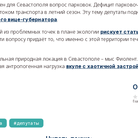
ен для Севастополя вопрос парковок. Дефицит парков
током транспорта в летний сезон. Эту тему депутаты по
.
ого вице-губернатора
ой из проблемных точек в плане экологии
рискует стат
ти вопросу придаёт то, что именно с этой территории те
льная природная локация в Севастополе – мыс Фиолент
ая антропогенная нагрузка
вкупе с хаотичной застро
О
Еще
а
депутаты