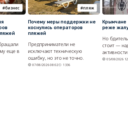
бизнес
пляж
ля
Почему меры поддержки не
Крымчане 
ров
коснулись операторов
реже жалу
пляжей
пляжей
Но бдитель
бращали
Предприниматели не
стоит — на
му еще в
исключают техническую
активности
ошибку, но это не точно.
05/08/2026 12
07/08/2026 08:02
1336