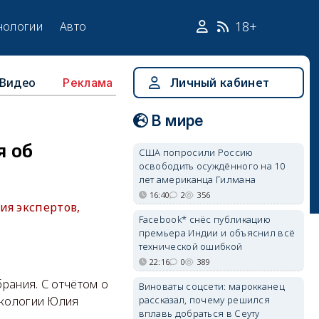
18+
нологии
Авто
Видео
Личный кабинет
Реклама
В мире
я об
США попросили Россию
освободить осуждённого на 10
лет американца Гилмана
16:40
2
356
ия экспертов,
Facebook* снёс публикацию
премьера Индии и объяснил всё
технической ошибкой
22:16
0
389
рания. С отчётом о
Виноваты соцсети: марокканец
рассказал, почему решился
экологии Юлия
вплавь добраться в Сеуту