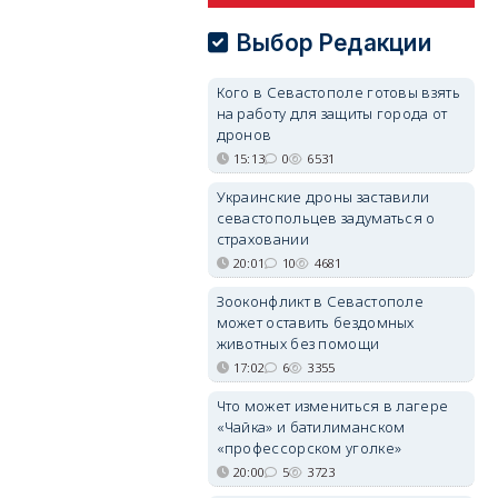
Выбор Редакции
Кого в Севастополе готовы взять
на работу для защиты города от
дронов
15:13
0
6531
Украинские дроны заставили
севастопольцев задуматься о
страховании
20:01
10
4681
Зооконфликт в Севастополе
может оставить бездомных
животных без помощи
17:02
6
3355
Что может измениться в лагере
«Чайка» и батилиманском
«профессорском уголке»
20:00
5
3723