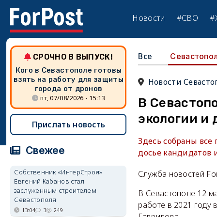
Новости
#СВО
#
Все
Севастопо
СРОЧНО В ВЫПУСК!
Кого в Севастополе готовы
взять на работу для защиты
Новости Севасто
города от дронов
пт, 07/08/2026 - 15:13
В Севастоп
экологии и 
Прислать новость
Здесь собраны все
Свежее
досье кандидатов 
Собственник «ИнтерСтроя»
Служба новостей Fo
Евгений Кабанов стал
заслуженным строителем
В Севастополе 12 м
Севастополя
работе в 2021 году
13:04
3
249
Гаврилова.