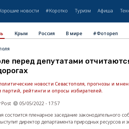
Хорошие новости
#Коротко
Туризм
Афиша
Тех
Крым
Россия
В мире
#Фотореп
ль
поля
оле перед депутатами отчитаютс
дорогах
 политические новости Севастополя, прогнозы и мнен
и партий, рейтинги и опросы избирателей.
rPost
05/05/2022 - 17:57
ая состоится пленарное заседание законодательного соб
 выступит директор департамента природных ресурсов и 