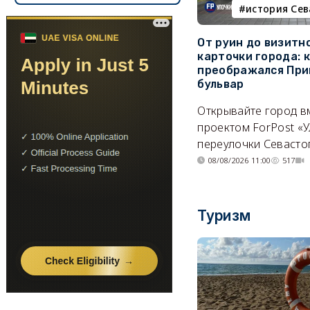
история Се
От руин до визитн
карточки города: 
преображался При
бульвар
Открывайте город в
проектом ForPost «У
переулочки Севасто
08/08/2026 11:00
517
Туризм