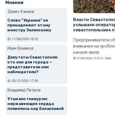
Мнения
Денис Канаев
Власти Севастопо
Слово "Украина" не
услышали операто
принадлежит этому
севастопольских 
монстру Зеленскому
11/06/2026 18:23
Предприниматели о
внимание на пробле
Иван Ермаков
начале июля.
Депутаты Севастополя:
07/08/2026 11:01
3546
кто они для города —
представители или
наблюдатели?
03/12/2025 17:36
Владимир Петров
Утыкано гламуром:
нержавеющие сердца
появились над Балаклавой