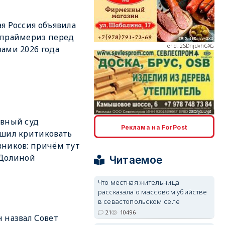
я Россия объявила
 праймериз перед
erid: 2SDnjdvhGXG
ами 2026 года
erid: 2SDnjcLUypt
вный суд
Реклама на ForPost
шил критиковать
ников: причём тут
 Долиной
Читаемое
Что местная жительница
рассказала о массовом убийстве
erid: 2SDnjcrDNw6
в севастопольском селе
21
10496
 назвал Совет