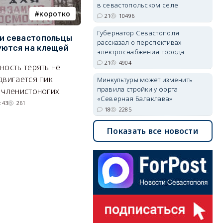
в севастопольском селе
коротко
Балаклава
21
10496
Губернатор Севастополя
и севастопольцы
В Севастополе утвердили
Н
рассказал о перспективах
ются на клещей
проект застройки центра
С
электроснабжения города
Балаклавы
и
21
4904
ность терять не
Там появится туристический
М
двигается пик
Минкультуры может изменить
квартал с отелями и
н
правила стройки у форта
 членистоногих.
«Северная Балаклава»
парковками.
:43
261
18
2285
05/08/2026 08:01
5525
Показать все новости