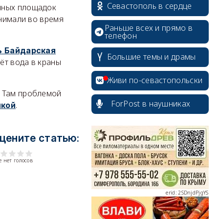
Севастополь в сердце
очных площадок
днимали во время
Раньше всех и прямо в
телефон
ь Байдарская
Большие темы и драмы
чёт вода в краны
Живи по-севастопольски
. Там проблемой
ForPost в наушниках
.
йкой
erid: 2SDnjcrDNw6
цените статью:
 нет голосов
erid: 2SDnjdPjgYS