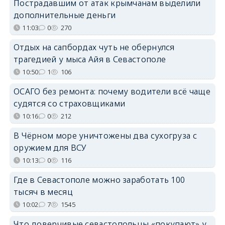
Пострадавшим от атак крымчанам выделили
дополнительные деньги
11:03
0
270
Отдых на сапбордах чуть не обернулся
трагедией у мыса Айя в Севастополе
10:50
1
106
ОСАГО без ремонта: почему водители всё чаще
судятся со страховщиками
10:16
0
212
В Чёрном море уничтожены два сухогруза с
оружием для ВСУ
10:13
0
116
Где в Севастополе можно заработать 100
тысяч в месяц
10:02
7
1545
Что доверчивые севастопольцы «покупают» у