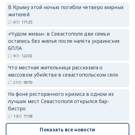
В Крыму этой ночью погибли четверо мирных
жителей
0
17125
«Чудом живы»: в Севастополе две семьи
остались без жилья после налёта украинских
erid: 2SDnjdvhGXG
БПЛА
9
12202
Что местная жительница рассказала о
массовом убийстве в севастопольском селе
21
9970
На фоне ресторанного кризиса в одном из
лучших мест Севастополя открылся бар-
бистро
13
7158
Показать все новости