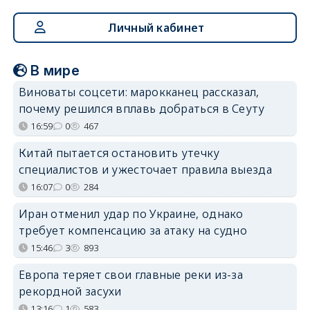
Личный кабинет
В мире
Виноваты соцсети: марокканец рассказал,
почему решился вплавь добраться в Сеуту
16:59
0
467
Китай пытается остановить утечку
специалистов и ужесточает правила выезда
16:07
0
284
Иран отменил удар по Украине, однако
требует компенсацию за атаку на судно
15:46
3
893
Европа теряет свои главные реки из-за
рекордной засухи
13:16
1
583