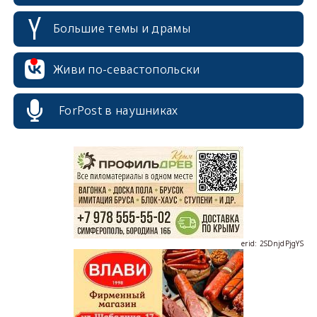
Большие темы и драмы
Живи по-севастопольски
ForPost в наушниках
erid: 2SDnjcrDNw6
erid: 2SDnjdPjgYS