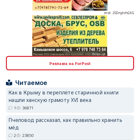
erid: 2SDnjdvhGXG
erid: 2SDnjcLUypt
Реклама на ForPost
Читаемое
erid: 2SDnjcrDNw6
Как в Крыму в переплёте старинной книги
нашли ханскую грамоту XVI века
1
36871
Пчеловод рассказал, как правильно хранить
мёд
2
23850
erid: 2SDnjdPjgYS