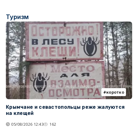
Туризм
коротко
Крымчане и севастопольцы реже жалуются
В
на клещей
ц
05/08/2026 12:43
162