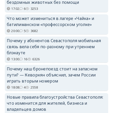
бездомных животных без помощи
17:02
6
3253
Что может измениться в лагере «Чайка» и
батилиманском «профессорском уголке»
20:00
5
3682
Почему у абонентов Севастополя мобильная
связь вела себя по-разному при утреннем
блэкауте
13:00
16
6326
Почему наш бронепоезд стоит на запасном
пути? — Кеворкян объяснил, зачем России
играть вторым номером
18:08
4
2558
Новые правила благоустройства Севастополя:
что изменится для жителей, бизнеса и
владельцев домов