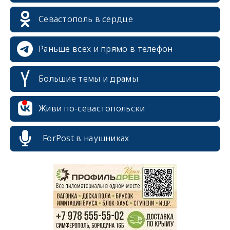
Севастополь в сердце
Раньше всех и прямо в телефон
Большие темы и драмы
Живи по-севастопольски
ForPost в наушниках
erid: 2SDnjcrDNw6
erid: 2SDnjdPjgYS