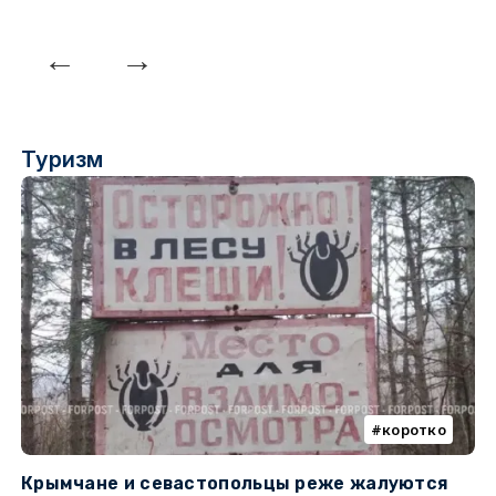
Туризм
коротко
Крымчане и севастопольцы реже жалуются
В