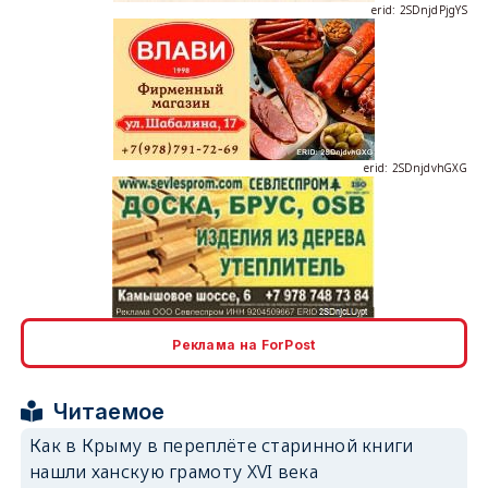
erid: 2SDnjdvhGXG
erid: 2SDnjcLUypt
Реклама на ForPost
Читаемое
erid: 2SDnjcrDNw6
Как в Крыму в переплёте старинной книги
нашли ханскую грамоту XVI века