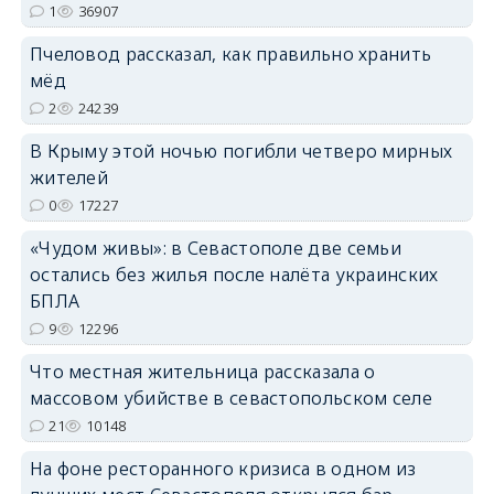
1
36907
Пчеловод рассказал, как правильно хранить
мёд
2
24239
erid: 2SDnjdPjgYS
В Крыму этой ночью погибли четверо мирных
жителей
0
17227
«Чудом живы»: в Севастополе две семьи
остались без жилья после налёта украинских
erid: 2SDnjdvhGXG
БПЛА
9
12296
Что местная жительница рассказала о
массовом убийстве в севастопольском селе
21
10148
На фоне ресторанного кризиса в одном из