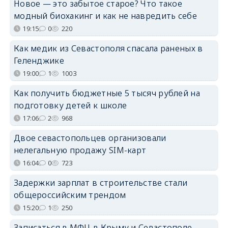
Новое — это забытое старое? Что такое
модный биохакинг и как не навредить себе
19:15
0
220
Как медик из Севастополя спасала раненых в
Геленджике
19:00
1
1003
Как получить бюджетные 5 тысяч рублей на
подготовку детей к школе
17:06
2
968
Двое севастопольцев организовали
нелегальную продажу SIM-карт
16:04
0
723
Задержки зарплат в строительстве стали
общероссийским трендом
15:20
1
250
Записаться в МФЦ в Крыму и Севастополе