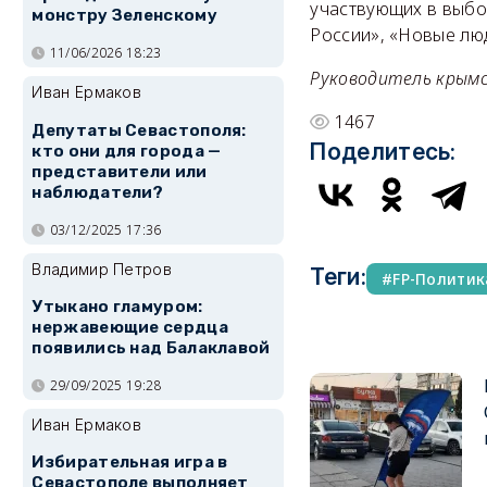
участвующих в выбо
монстру Зеленскому
России», «Новые люд
11/06/2026 18:23
Руководитель крымс
Иван Ермаков
1467
Депутаты Севастополя:
Поделитесь:
кто они для города —
представители или
наблюдатели?
03/12/2025 17:36
Владимир Петров
Теги:
FP-Политик
Утыкано гламуром:
нержавеющие сердца
появились над Балаклавой
29/09/2025 19:28
Иван Ермаков
Избирательная игра в
Севастополе выполняет