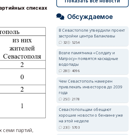
Показать все новости
партийных списках
Обсуждаемое
В Севастополе утвердили проект
застройки центра Балаклавы
32
5254
Возле памятника «Солдату и
Матросу» появятся каскадные
водопады
28
4096
Чем Севастополь намерен
привлекать инвесторов до 2039
года
25
2178
Севастопольцам обещают
хорошие новости о бензине уже
на этой неделе
23
5703
 семи партий,