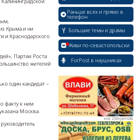
з Калининградской
Раньше всех и прямо в
телефон
рым,
erid: 2SDnjcrDNw6
из Крыма и ни
Большие темы и драмы
ти и Краснодарского
Живи по-севастопольски
дей», Партии Роста
ForPost в наушниках
большинство жителей
erid: 2SDnjdPjgYS
ко один кандидат –
о факту к ним
 указана Москва.
erid: 2SDnjdvhGXG
и руководитель