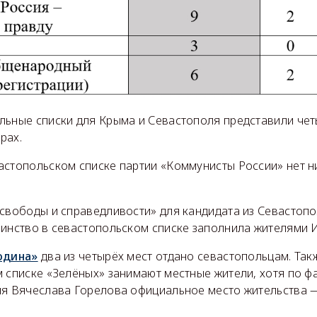
льные списки для Крыма и Севастополя представили чет
рах.
астопольском списке партии «Коммунисты России» нет н
 свободы и справедливости» для кандидата из Севастоп
шинство в севастопольском списке заполнила жителями И
одина»
два из четырёх мест отдано севастопольцам. Так
 списке «Зелёных» занимают местные жители, хотя по фак
ия Вячеслава Горелова официальное место жительства 