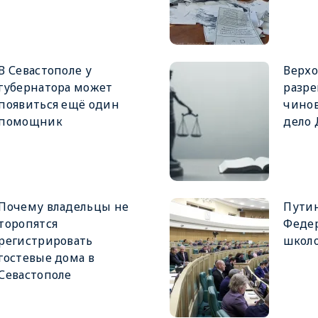
В Севастополе у
Верхо
губернатора может
разре
появиться ещё один
чинов
помощник
дело
Почему владельцы не
Путин
торопятся
Феде
регистрировать
школ
гостевые дома в
Севастополе