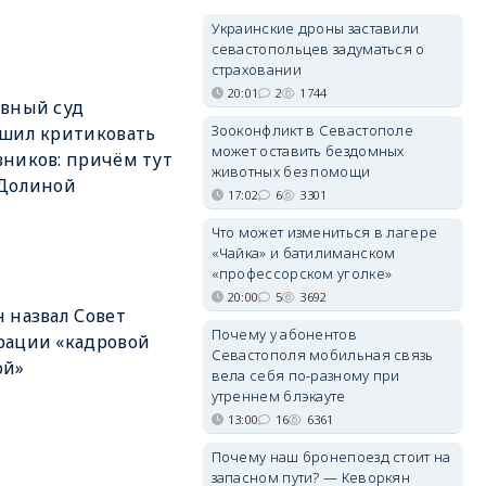
Украинские дроны заставили
севастопольцев задуматься о
страховании
20:01
2
1744
вный суд
Зооконфликт в Севастополе
шил критиковать
может оставить бездомных
ников: причём тут
животных без помощи
 Долиной
17:02
6
3301
Что может измениться в лагере
«Чайка» и батилиманском
«профессорском уголке»
20:00
5
3692
 назвал Совет
Почему у абонентов
рации «кадровой
Севастополя мобильная связь
ой»
вела себя по-разному при
утреннем блэкауте
13:00
16
6361
Почему наш бронепоезд стоит на
запасном пути? — Кеворкян