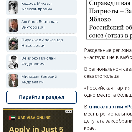
Кедров Михаил
Александрович
Аксёнов Вячеслав
Викторович
Пирожков Александр
Николаевич
Раздельные региона
участвующие в выбо
Вечирко Николай
Федорович
В региональном сев
севастопольца.
Милодан Валерий
Андреевич
«Российская партия
одно место, а боль
Перейти в раздел
В
списке партии «Р
мест в региональном
депутата заксобран
крае.