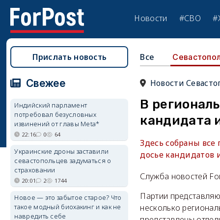
Новости
#СВО
#
Прислать новость
Все
Севастопо
Свежее
Новости Севасто
В региональ
Индийский парламент
потребовал безусловных
кандидата 
извинений от главы Meta*
22:16
0
64
Здесь собраны все
Украинские дроны заставили
досье кандидатов 
севастопольцев задуматься о
страховании
Служба новостей Fo
20:01
2
1744
Партии представляю
Новое — это забытое старое? Что
такое модный биохакинг и как не
несколько регионал
навредить себе
представлены отдел