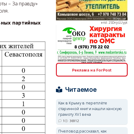
ты – За правду»
оля.
erid: 2SDnjcLUypt
ьных партийных
erid: 2SDnjcrDNw6
Реклама на ForPost
Читаемое
Как в Крыму в переплёте
старинной книги нашли ханскую
erid: 2SDnjdPjgYS
грамоту XVI века
1
36912
Пчеловод рассказал, как