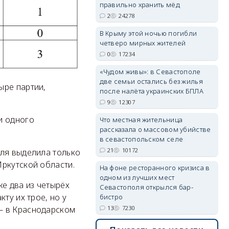
правильно хранить мёд
2
24278
erid: 2SDnjdvhGXG
В Крыму этой ночью погибли
четверо мирных жителей
0
17234
«Чудом живы»: в Севастополе
две семьи остались без жилья
ыре партии,
после налёта украинских БПЛА
9
12307
и одного
Что местная жительница
рассказала о массовом убийстве
в севастопольском селе
21
10172
оля выделила только
ркутской области.
На фоне ресторанного кризиса в
одном из лучших мест
же два из четырёх
Севастополя открылся бар-
ту их трое, но у
бистро
13
7230
— в Краснодарском