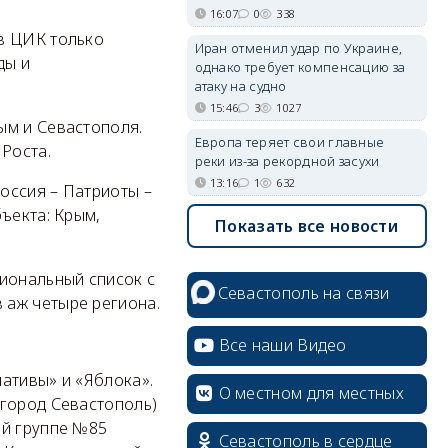
16:07
0
338
в ЦИК только
Иран отменил удар по Украине,
ды и
однако требует компенсацию за
атаку на судно
15:46
3
1027
ым и Севастополя.
Европа теряет свои главные
Роста.
реки из-за рекордной засухи
13:16
1
632
оссия – Патриоты –
ъекта: Крым,
Показать все новости
гиональный список с
Севастополь на связи
 аж четыре региона.
Все наши Видео
ативы» и «Яблока».
О местном для местных
 город Севастополь)
ой группе №85
Севастополь в сердце