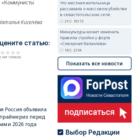
, «Коммунисты
Что местная жительница
рассказала о массовом убийстве
в севастопольском селе
21
10173
Наталья Киселёва
Минкультуры может изменить
правила стройки у форта
цените статью:
«Северная Балаклава»
16
2134
 нет голосов
Показать все новости
я Россия объявила
 праймериз перед
ами 2026 года
Выбор Редакции