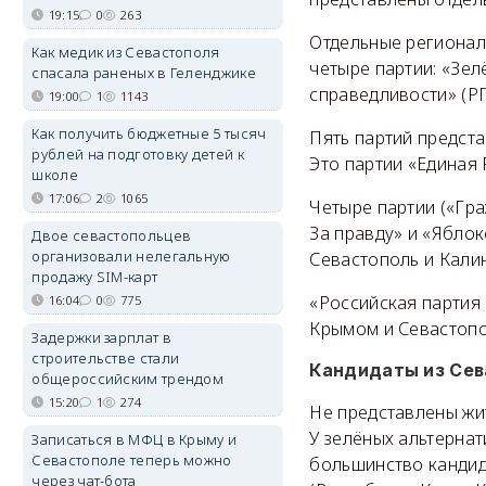
19:15
0
263
Отдельные регионал
Как медик из Севастополя
четыре партии: «Зел
спасала раненых в Геленджике
справедливости» (Р
19:00
1
1143
Как получить бюджетные 5 тысяч
Пять партий предст
рублей на подготовку детей к
Это партии «Единая 
школе
17:06
2
1065
Четыре партии («Гр
За правду» и «Яблок
Двое севастопольцев
организовали нелегальную
Севастополь и Кали
продажу SIM-карт
«Российская партия
16:04
0
775
Крымом и Севастопо
Задержки зарплат в
строительстве стали
Кандидаты из Сев
общероссийским трендом
15:20
1
274
Не представлены жи
У зелёных альтерна
Записаться в МФЦ в Крыму и
Севастополе теперь можно
большинство кандид
через чат-бота