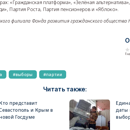
рах: «Гражданская платформа», «Зелёная альтернатива»
и», Партия Роста, Партия пенсионеров и «Яблоко».
кого филиала Фонда развития гражданского общества 
О
Еще
а
выборы
партии
Читать также:
Кто представит
Едина
Севастополь и Крым в
даты
новой Госдуме
выбор