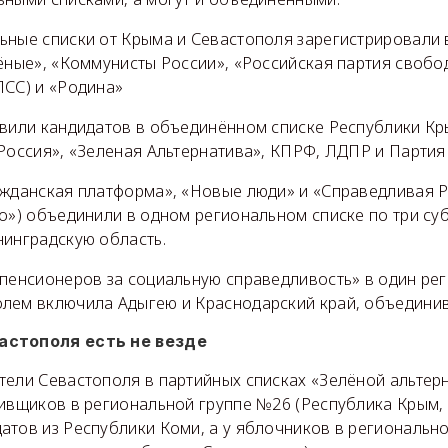
ьные списки от Крыма и Севастополя зарегистрировали 
ёные», «Коммунисты России», «Российская партия свобо
ПСС) и «Родина»
авили кандидатов в объединённом списке Республики Кр
Россия», «Зеленая Альтернатива», КПРФ, ЛДПР и Партия 
ажданская платформа», «Новые люди» и «Справедливая Р
о») объединили в одном региональном списке по три суб
нинградскую область.
 пенсионеров за социальную справедливость» в один ре
лем включила Адыгею и Краснодарский край, объединив
астополя есть не везде
тели Севастополя в партийных списках «Зелёной альтерн
тивщиков в региональной группе №26 (Республика Крым,
атов из Республики Коми, а у яблочников в региональн