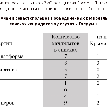
я из трёх старых партий «Справедливая Россия – Патрио
ндидатов регионального списка — один житель Севастоп
ымчан и севастопольцев в объединённых регионал
списках кандидатов в депутаты Госдумы