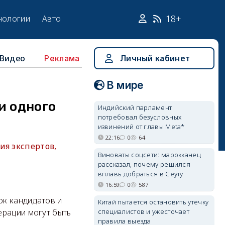
18+
нологии
Авто
Видео
Личный кабинет
Реклама
В мире
и одного
Индийский парламент
потребовал безусловных
извинений от главы Meta*
22:16
0
64
ия экспертов,
Виноваты соцсети: марокканец
рассказал, почему решился
вплавь добраться в Сеуту
16:59
0
587
ок кандидатов и
Китай пытается остановить утечку
специалистов и ужесточает
ерации могут быть
правила выезда