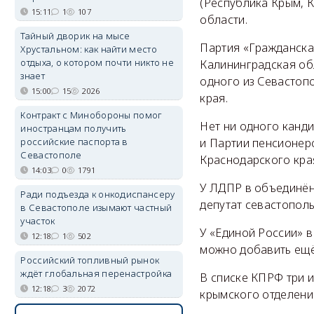
(Республика Крым, К
15:11
1
107
области.
Тайный дворик на мысе
Партия «Гражданска
Хрустальном: как найти место
отдыха, о котором почти никто не
Калининградская обл
знает
одного из Севастопо
15:00
15
2026
края.
Контракт с Минобороны помог
Нет ни одного канди
иностранцам получить
российские паспорта в
и Партии пенсионер
Севастополе
Краснодарского края
14:03
0
1791
У ЛДПР в объединён
Ради подъезда к онкодиспансеру
депутат севастопол
в Севастополе изымают частный
участок
У «Единой России» в
12:18
1
502
можно добавить ещё 
Российский топливный рынок
ждёт глобальная перенастройка
В списке КПРФ три и
12:18
3
2072
крымского отделени