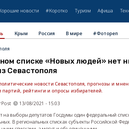
Хорошие новости
#Коротко
Туризм
Афиша
Тех
Крым
Россия
В мире
#Фотореп
ль
поля
ном списке «Новых людей» нет н
из Севастополя
 политические новости Севастополя, прогнозы и мнен
и партий, рейтинги и опросы избирателей.
rPost
13/08/2021 - 15:03
т на выборы депутатов Госдумы один федеральный спис
ьных. В региональных списках субъекты Российской Фед
ьными списками, а могут и объединёнными.