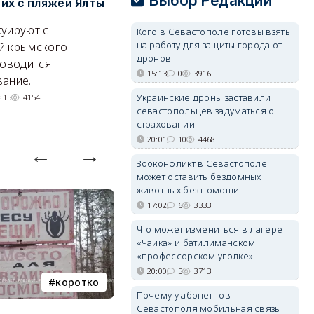
Выбор Редакции
х с пляжей Ялты
рассказал о перспективах
к
электроснабжения города
п
уируют с
Кого в Севастополе готовы взять
Энергетики, подчеркнул он,
П
на работу для защиты города от
й крымского
дронов
делают практически
и
роводится
15:13
0
3916
невозможное.
ош
ание.
07/08/2026 10:13
4259
Украинские дроны заставили
:15
4154
севастопольцев задуматься о
страховании
20:01
10
4468
Зооконфликт в Севастополе
может оставить бездомных
животных без помощи
17:02
6
3333
Что может измениться в лагере
«Чайка» и батилиманском
«профессорском уголке»
20:00
5
3713
коротко
Балаклава
Почему у абонентов
Севастополя мобильная связь