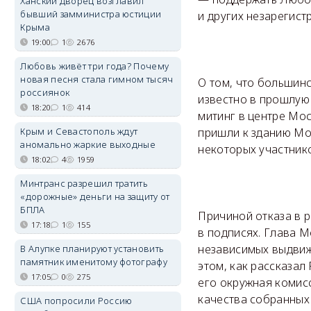
Ханский дворец возглавил
бывший замминистра юстиции
и других незарегис
Крыма
19:00
1
2676
Любовь живёт три года? Почему
новая песня стала гимном тысяч
О том, что большинс
россиянок
известно в прошлую
18:20
1
414
митинг в центре Мо
Крым и Севастополь ждут
пришли к зданию Мо
аномально жаркие выходные
некоторых участник
18:02
4
1959
Минтранс разрешил тратить
«дорожные» деньги на защиту от
БПЛА
Причиной отказа в 
17:18
1
155
в подписях. Глава 
независимых выдвиж
В Алупке планируют установить
памятник именитому фотографу
этом, как рассказал
17:05
0
275
его окружная комис
качества собранных
США попросили Россию