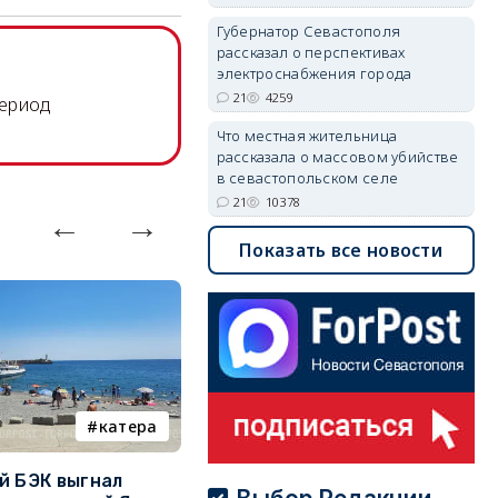
Губернатор Севастополя
рассказал о перспективах
электроснабжения города
21
4259
период
Что местная жительница
рассказала о массовом убийстве
в севастопольском селе
21
10378
Показать все новости
катера
электроснабжение
й БЭК выгнал
Губернатор Севастополя
П