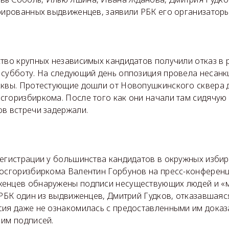
трированных выдвиженцев, заявили РБК его организаторы
тво крупных независимых кандидатов получили отказ в р
 субботу. На следующий день оппозиция провела несан
сквы. Протестующие дошли от Новопушкинского сквера д
сгоризбиркома. После того как они начали там сидячую 
ов встречи задержали.
регистрации у большинства кандидатов в окружных изби
Мосгоризбиркома Валентин Горбунов на пресс-конференци
енцев обнаружены подписи несуществующих людей и «м
 РБК один из выдвиженцев, Дмитрий Гудков, отказавшаяс
сия даже не ознакомилась с предоставленными им доказ
 им подписей.