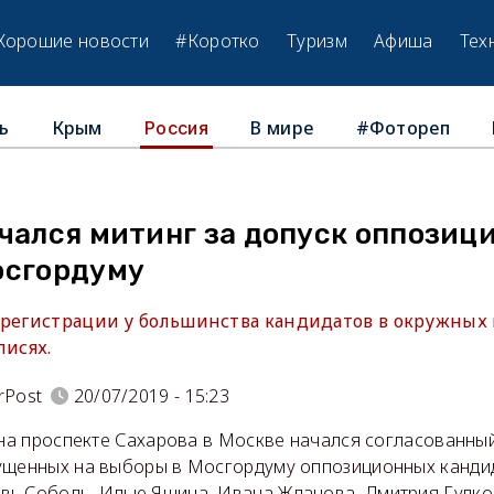
Хорошие новости
#Коротко
Туризм
Афиша
Тех
ь
Крым
В мире
#Фотореп
Россия
чался митинг за допуск оппозиц
осгордуму
 регистрации у большинства кандидатов в окружных
писях.
rPost
20/07/2019 - 15:23
 на проспекте Сахарова в Москве начался согласованный
ущенных на выборы в Мосгордуму оппозиционных кандид
ь Соболь, Илью Яшина, Ивана Жданова, Дмитрия Гудко