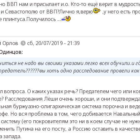
но ВВП нам и присылает и.о. Кто-то ещё верит в мудрос
 и Севастополю от ВВП?Лично я,верю
,у него есть пр
 плинтуса.Получилось ....
й Орлов
сб, 20/07/2019 - 21:39
 Одинцов:
иться не надо вы своими указами легко всех обучили.и 
 предатель??????вы хоть одно расследование провели ка
л вопроса. О каких указах речь? Предателем чего или к
е? Расследования Лёши очень хороши, и они подтвержд
ьная буржуазно-олигархическая система порочна и веде
офе. Но вся проблема в том, чего добивается Навальный
 систему (его покровителям это ни в коем случае не нужн
менить Путина на его посту, а Россию оставить в качест
а запада.