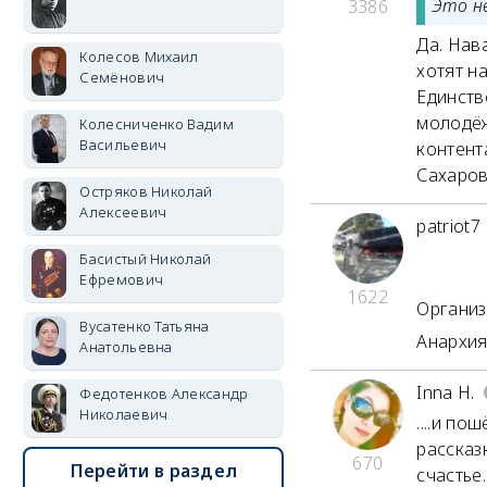
Это н
3386
Да. Нав
Колесов Михаил
хотят н
Семёнович
Единств
молодёж
Колесниченко Вадим
Васильевич
контент
Сахаров
Остряков Николай
Алексеевич
patriot7
Басистый Николай
Ефремович
1622
Организ
Вусатенко Татьяна
Анархия
Анатольевна
Inna H.
Федотенков Александр
Николаевич
....и по
рассказ
670
Перейти в раздел
счастье.