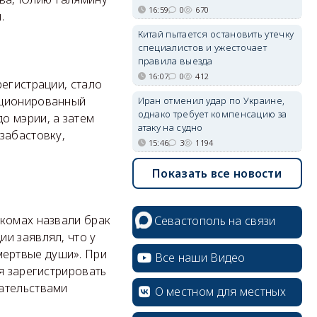
16:59
0
670
.
Китай пытается остановить утечку
специалистов и ужесточает
правила выезда
16:07
0
412
егистрации, стало
кционированный
Иран отменил удар по Украине,
однако требует компенсацию за
о мэрии, а затем
атаку на судно
забастовку,
15:46
3
1194
Показать все новости
ркомах назвали брак
Севастополь на связи
и заявлял, что у
ертвые души». При
Все наши Видео
я зарегистрировать
ательствами
О местном для местных