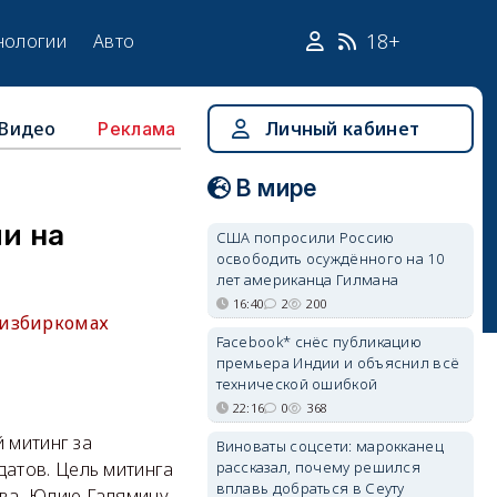
18+
нологии
Авто
Видео
Личный кабинет
Реклама
В мире
ии на
США попросили Россию
освободить осуждённого на 10
лет американца Гилмана
16:40
2
200
 избиркомах
Facebook* снёс публикацию
премьера Индии и объяснил всё
технической ошибкой
22:16
0
368
 митинг за
Виноваты соцсети: марокканец
рассказал, почему решился
атов. Цель митинга
вплавь добраться в Сеуту
ва, Юлию Галямину