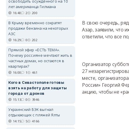
освободить осуждённого на 10
лет американца Гилмана
16:40
2
200
В свою очередь, ряд
В Крыму временно сократят
продажи бензина на некоторых
Азар, заявили, что 
АЗС
ответили, что все п
16:29
0
202
Прямой эфир «ЕСТЬ ТЕМА».
Почему россияне мечтают жить в
частных домах, но остаются в
Организатор суббот
квартирах?
27 незарегистрирова
16:00
1
461
месте, организатор
Кого в Севастополе готовы
России» Георгий Фе
взять на работу для защиты
акцию, чтобы не «ра
города от дронов
15:13
0
3946
Украинский БЭК выгнал
отдыхающих с пляжей Ялты
14:15
5
4166