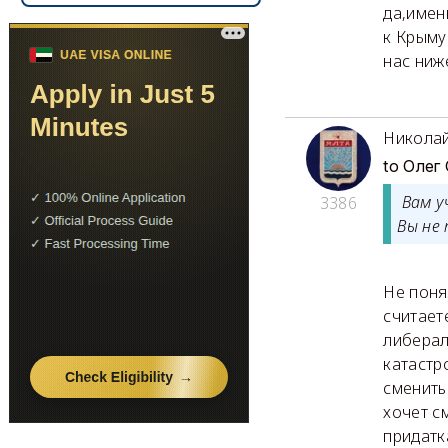
да,имен
к Крыму
нас ниже
Никола
to Олег
Вам уч
3386
Вы не
Не поня
считает
либерал
катастр
сменить
хочет с
придатк