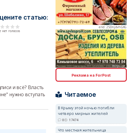
цените статью:
erid: 2SDnjdvhGXG
 нет голосов
erid: 2SDnjcLUypt
Реклама на ForPost
писи и всё? Власть
Читаемое
ине" нужно вступать
В Крыму этой ночью погибли
четверо мирных жителей
erid: 2SDnjcrDNw6
0
17474
Что местная жительница