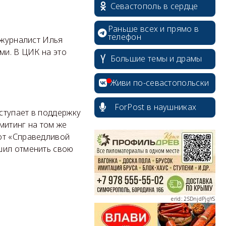
Севастополь в сердце
Раньше всех и прямо в
телефон
 журналист Илья
ми. В ЦИК на это
Большие темы и драмы
Живи по-севастопольски
ForPost в наушниках
ступает в поддержку
митинг на том же
erid: 2SDnjcrDNw6
от «Справедливой
шил отменить свою
erid: 2SDnjdPjgYS