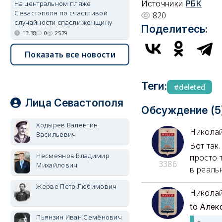
Источники
РБК
На центральном пляже
Севастополя по счастливой
820
случайности спасли женщину
Поделитесь:
13:38
0
2579
Показать все новости
Теги:
deleted
Лица Севастополя
Обсуждение (5
Ходырев Валентин
Никола
Васильевич
Вот так
Несмеянов Владимир
просто 
3386
Михайлович
в реаль
Жерве Петр Любимович
Никола
to Алек
Пьянзин Иван Семёнович