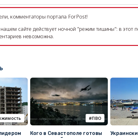
ли, комментаторы портала ForPost!
на нашем сайте действует ночной "режим тишины": в этот 
ентариев невозможна.
ь
ижимость
ПВО
 лидером
Кого в Севастополе готовы
Украински