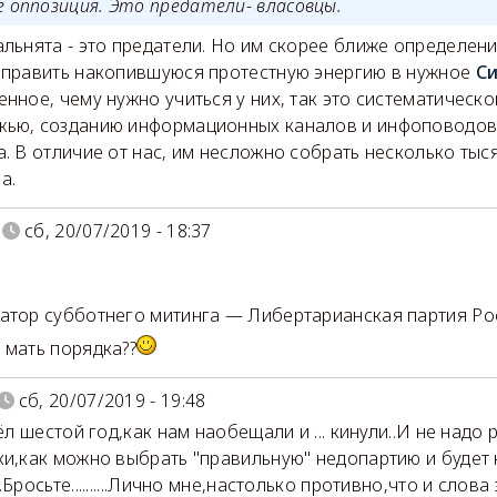
е оппозиция. Это предатели- власовцы.
альнята - это предатели. Но им скорее ближе определени
аправить накопившуюся протестную энергию в нужное
С
енное, чему нужно учиться у них, так это систематическо
ью, созданию информационных каналов и инфоповодов
а. В отличие от нас, им несложно собрать несколько тыся
а.
сб, 20/07/2019 - 18:37
атор субботнего митинга — Либертарианская партия Ро
 мать порядка??
сб, 20/07/2019 - 19:48
шёл шестой год,как нам наобещали и ... кинули..И не надо
ки,как можно выбрать "правильную" недопартию и будет
.Бросьте..........Лично мне,настолько противно,что и слова