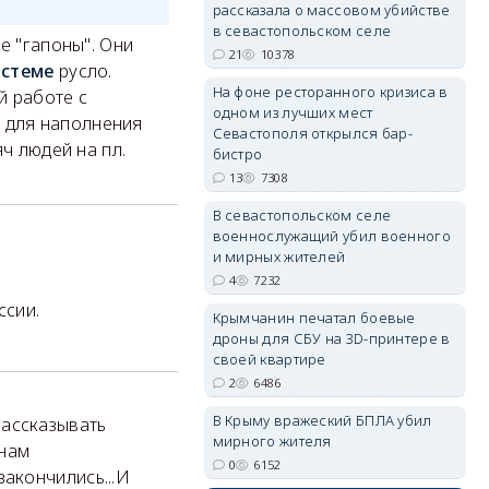
рассказала о массовом убийстве
в севастопольском селе
е "гапоны". Они
21
10378
истеме
русло.
erid: 2SDnjdPjgYS
На фоне ресторанного кризиса в
й работе с
одном из лучших мест
 для наполнения
Севастополя открылся бар-
ч людей на пл.
бистро
13
7308
В севастопольском селе
военнослужащий убил военного
erid: 2SDnjdvhGXG
и мирных жителей
4
7232
ссии.
Крымчанин печатал боевые
дроны для СБУ на 3D-принтере в
своей квартире
2
6486
В Крыму вражеский БПЛА убил
 рассказывать
мирного жителя
 нам
0
6152
 закончились...И