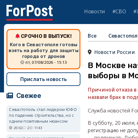
Новости
#СВО
#
Все
Севастопол
СРОЧНО В ВЫПУСК!
Кого в Севастополе готовы
взять на работу для защиты
Новости России
города от дронов
пт, 07/08/2026 - 15:13
В Москве на
выборы в М
Прислать новость
Причиной отказа в
Свежее
назвали брак в под
Севастополь стал лидером ЮФО
Служба новостей Fo
по падению строительства, но с
одним позитивным нюансом
В субботу, 20 июля,
20:02
2
1143
регистрацию не доп
— поддержать Любов