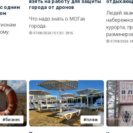
взять на работу для защиты
отдыхающи
 с одним
города от дронов
Людей эвак
сом
Что надо знать о МОГах
набережно
егионам
города.
курорта, п
ому.
07/08/2026 15:13
3916
разминиров
07/08/2026 14
бизнес
пляж