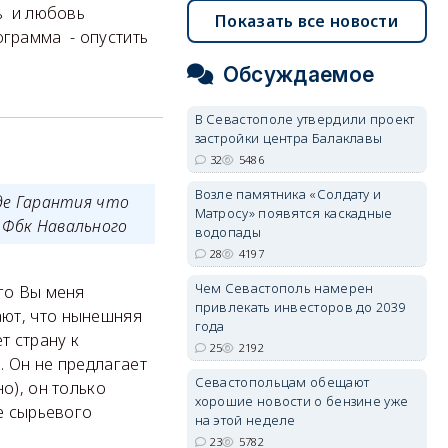
ть и любовь
Показать все новости
ограмма - опустить
Обсуждаемое
В Севастополе утвердили проект
застройки центра Балаклавы
32
5486
Возле памятника «Солдату и
где Гарантия что
Матросу» появятся каскадные
к Фбк Навального
водопады
28
4197
Чем Севастополь намерен
ого Вы меня
привлекать инвесторов до 2039
ают, что нынешняя
года
т страну к
25
2192
. Он не предлагает
Севастопольцам обещают
о), он только
хорошие новости о бензине уже
ве сырьевого
на этой неделе
23
5782