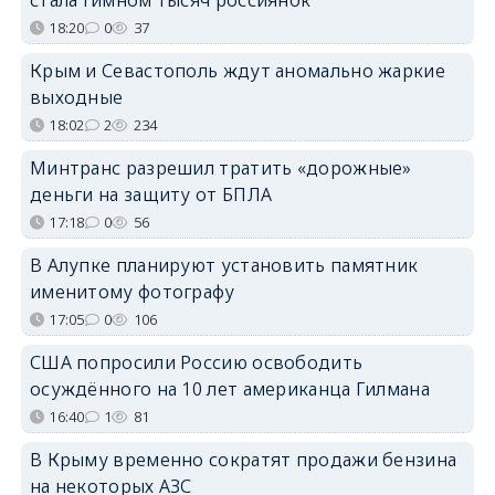
18:20
0
37
Крым и Севастополь ждут аномально жаркие
выходные
18:02
2
234
Минтранс разрешил тратить «дорожные»
деньги на защиту от БПЛА
17:18
0
56
В Алупке планируют установить памятник
именитому фотографу
17:05
0
106
США попросили Россию освободить
осуждённого на 10 лет американца Гилмана
16:40
1
81
В Крыму временно сократят продажи бензина
на некоторых АЗС