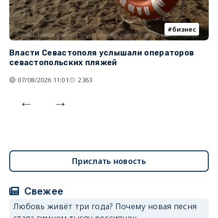
бизнес
Власти Севастополя услышали операторов
П
севастопольских пляжей
о
07/08/2026 11:01
2363
Прислать новость
Свежее
Любовь живёт три года? Почему новая песня
стала гимном тысяч россиянок