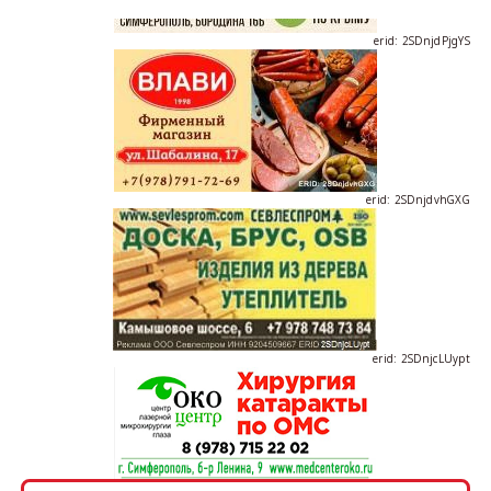
erid: 2SDnjdPjgYS
erid: 2SDnjdvhGXG
erid: 2SDnjcLUypt