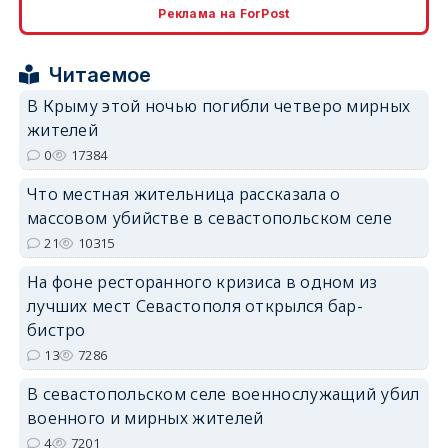
erid: 2SDnjcrDNw6
Реклама на ForPost
Читаемое
В Крыму этой ночью погибли четверо мирных
жителей
erid: 2SDnjdPjgYS
0
17384
Что местная жительница рассказала о
массовом убийстве в севастопольском селе
21
10315
На фоне ресторанного кризиса в одном из
erid: 2SDnjdvhGXG
лучших мест Севастополя открылся бар-
бистро
13
7286
В севастопольском селе военнослужащий убил
военного и мирных жителей
4
7201