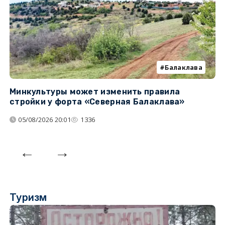
Балаклава
Минкультуры может изменить правила
С
стройки у форта «Северная Балаклава»
д
05/08/2026 20:01
1336
Туризм