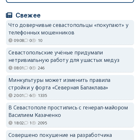
Свежее
Что доверчивые севастопольцы «покупают» у
телефонных мошенников
09:08
0
10
Севастопольские учёные придумали
нетривиальную работу для ушастых медуз
08:01
0
246
Минкультуры может изменить правила
стройки у форта «Северная Балаклава»
20:01
6
1335
В Севастополе простились с генерал-майором
Василием Казаченко
18:02
1
2095
Совершено покушение на разработчика