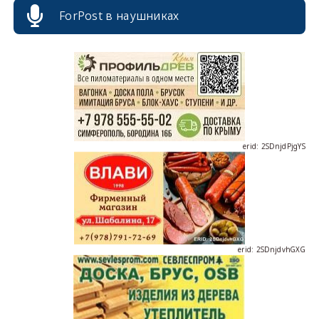
erid: 2SDnjcrDNw6
ForPost в наушниках
erid: 2SDnjdPjgYS
erid: 2SDnjdvhGXG
erid: 2SDnjcLUypt