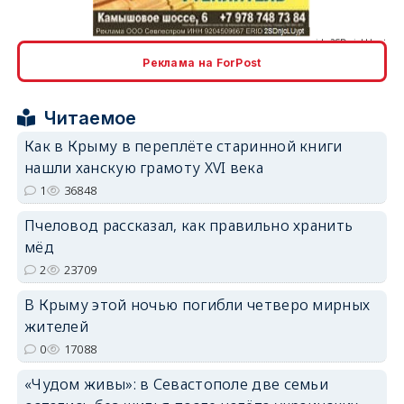
Реклама на ForPost
Читаемое
erid: 2SDnjcrDNw6
Как в Крыму в переплёте старинной книги
нашли ханскую грамоту XVI века
1
36848
Пчеловод рассказал, как правильно хранить
мёд
erid: 2SDnjdPjgYS
2
23709
В Крыму этой ночью погибли четверо мирных
жителей
0
17088
«Чудом живы»: в Севастополе две семьи
erid: 2SDnjdvhGXG