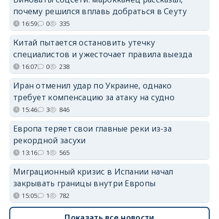
почему решился вплавь добраться в Сеуту
16:59
0
335
Китай пытается остановить утечку
специалистов и ужесточает правила выезда
16:07
0
238
Иран отменил удар по Украине, однако
требует компенсацию за атаку на судно
15:46
3
846
Европа теряет свои главные реки из-за
рекордной засухи
13:16
1
565
Миграционный кризис в Испании начал
закрывать границы внутри Европы
15:05
1
782
Показать все новости