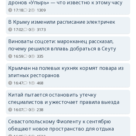
дронов «Упырь» — что известно к этому часу
17:18
2
1309
В Крыму изменили расписание электричек
17:02
0
3173
Виноваты соцсети: марокканец рассказал,
почему решился вплавь добраться в Сеуту
16:59
0
335
Крымчан на полевых кухнях кормят повара из
элитных ресторанов
16:47
1
468
Китай пытается остановить утечку
специалистов и ужесточает правила выезда
16:07
0
238
Севастопольскому Фиоленту к сентябрю
обещают новое пространство для отдыха