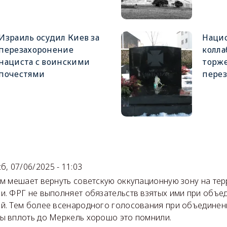
Израиль осудил Киев за
Нацис
перезахоронение
колла
нациста с воинскими
торж
почестями
перез
)
сб, 07/06/2025 - 11:03
ам мешает вернуть советскую оккупационную зону на те
и. ФРГ не выполняет обязательств взятых ими при объе
й. Тем более всенародного голосования при объединени
ы вплоть до Меркель хорошо это помнили.