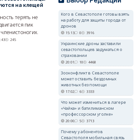
Выбор Редакции
ются на клещей
проект застройки центра
С
Балаклавы
и
Кого в Севастополе готовы взять
ность терять не
на работу для защиты города от
Там появится туристический
М
двигается пик
дронов
квартал с отелями и
н
 членистоногих.
15:13
0
3916
парковками.
:43
245
Украинские дроны заставили
05/08/2026 08:01
5486
севастопольцев задуматься о
страховании
20:01
10
4468
Зооконфликт в Севастополе
может оставить бездомных
животных без помощи
17:02
6
3333
Что может измениться в лагере
«Чайка» и батилиманском
«профессорском уголке»
20:00
5
3713
Почему у абонентов
Севастополя мобильная связь