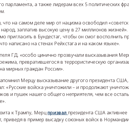
о парламента, а также лидерам всех 5 политических фр
м.
, что на самом деле мир от нацизма освободил «советс
народ, заплатив высокую цену в 27 миллионов жизней».
о пригласить в Бундестаг, чтобы он смог восполнить п
 что написано на стенах Рейхстага и на каком языке».
теля ГД, «особо цинично прозвучали высказывания Мер
 режима, превратившегося в террористическую организа
на мирных граждан России».
апомнил Мерцу высказывание другого президента США, 
ал: «Русские войска уничтожили – и продолжают уничто
анков и пушек нашего общего неприятеля, чем все оста
е».
изита к Трампу, Мерц
призвал
президента США активнее
, приведя в пример высадку союзных войск в Нормандии 