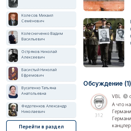
Колесов Михаил
Семёнович
Колесниченко Вадим
Васильевич
Остряков Николай
Алексеевич
Басистый Николай
Ефремович
Обсуждение (1
Вусатенко Татьяна
Анатольевна
VBL
А что н
Федотенков Александр
Германи
Николаевич
312
Германи
канцлер
Перейти в раздел