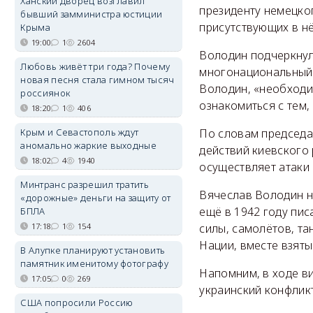
Ханский дворец возглавил
президенту немецког
бывший замминистра юстиции
присутствующих в нё
Крыма
19:00
1
2604
Володин подчеркнул
Любовь живёт три года? Почему
многонациональный 
новая песня стала гимном тысяч
Володин, «необходим
россиянок
ознакомиться с тем,
18:20
1
406
Крым и Севастополь ждут
По словам председа
аномально жаркие выходные
действий киевского
18:02
4
1940
осуществляет атаки 
Минтранс разрешил тратить
Вячеслав Володин н
«дорожные» деньги на защиту от
ещё в 1942 году пис
БПЛА
17:18
1
154
силы, самолётов, т
Нации, вместе взяты
В Алупке планируют установить
памятник именитому фотографу
Напомним, в ходе в
17:05
0
269
украинский конфликт
США попросили Россию