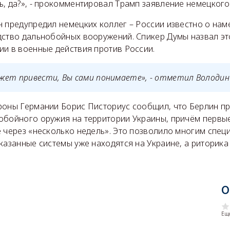
, да?», - прокомментировал Трамп заявление немецкого
н предупредил немецких коллег – России известно о на
дство дальнобойных вооружений. Спикер Думы назвал эт
ии в военные действия против России.
ожет привести, Вы сами понимаете», - отметил Володин
роны Германии Борис Писториус сообщил, что Берлин п
обойного оружия на территории Украины, причём первы
е через «несколько недель». Это позволило многим спец
казанные системы уже находятся на Украине, а риторика
О
Еще