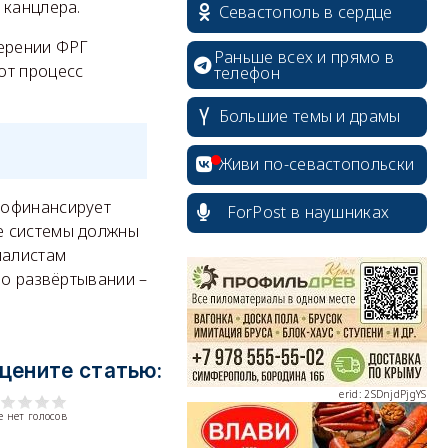
 канцлера.
Севастополь в сердце
мерении ФРГ
Раньше всех и прямо в
от процесс
телефон
Большие темы и драмы
Живи по-севастопольски
рофинансирует
ForPost в наушниках
е системы должны
erid: 2SDnjcrDNw6
иалистам
 о развёртывании –
цените статью:
erid: 2SDnjdPjgYS
 нет голосов