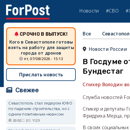
Новости
#СВО
#
Все
Севастопол
СРОЧНО В ВЫПУСК!
Кого в Севастополе готовы
взять на работу для защиты
Новости России
города от дронов
пт, 07/08/2026 - 15:13
В Госдуме о
Бундестаг
Прислать новость
Спикер Володин во
Свежее
Служба новостей Fo
Севастополь стал лидером ЮФО
Спикер и депутаты 
по падению строительства, но с
одним позитивным нюансом
Фридриха Мерца, п
20:02
2
1123
В своих социальных