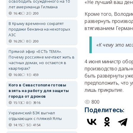
освободить осуждённого на 10
«Не лучший ваш день
лет американца Гилмана
Кроме того, Володи
16:40
2
200
развернуть произво
В Крыму временно сократят
втягиванием Герман
продажи бензина на некоторых
АЗС
16:29
0
200
«К чему это м
Прямой эфир «ЕСТЬ ТЕМА».
Почему россияне мечтают жить в
4 июня министр обо
частных домах, но остаются в
производство дальн
квартирах?
16:00
1
459
быть развёрнуты уж
предположить, что у
Кого в Севастополе готовы
лишь прикрытие.
взять на работу для защиты
города от дронов
800
15:13
0
3916
Поделитесь:
Украинский БЭК выгнал
отдыхающих с пляжей Ялты
14:15
5
4154