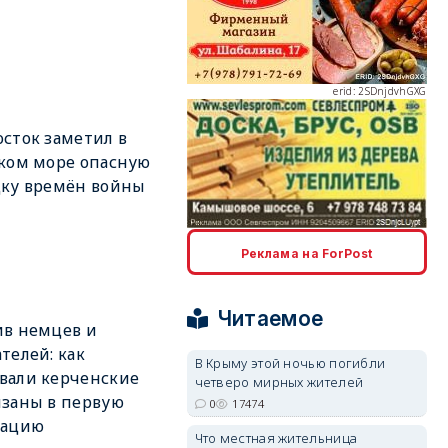
erid: 2SDnjdvhGXG
сток заметил в
ком море опасную
ку времён войны
erid: 2SDnjcLUypt
Реклама на ForPost
Читаемое
в немцев и
телей: как
В Крыму этой ночью погибли
вали керченские
четверо мирных жителей
erid: 2SDnjcrDNw6
заны в первую
0
17474
пацию
Что местная жительница