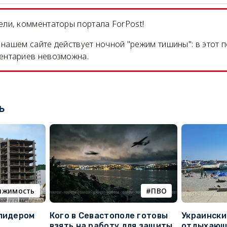
ли, комментаторы портала ForPost!
на нашем сайте действует ночной "режим тишины": в этот 
ентариев невозможна.
ь
ижимость
ПВО
 лидером
Кого в Севастополе готовы
Украински
взять на работу для защиты
отдыхающи