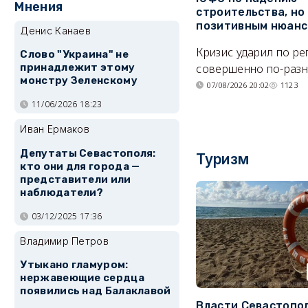
Мнения
строительства, но
позитивным нюан
Денис Канаев
Кризис ударил по р
Слово "Украина" не
принадлежит этому
совершенно по-разн
монстру Зеленскому
07/08/2026 20:02
1123
11/06/2026 18:23
Иван Ермаков
Депутаты Севастополя:
Туризм
кто они для города —
представители или
наблюдатели?
03/12/2025 17:36
Владимир Петров
Утыкано гламуром:
нержавеющие сердца
появились над Балаклавой
Власти Севастопо