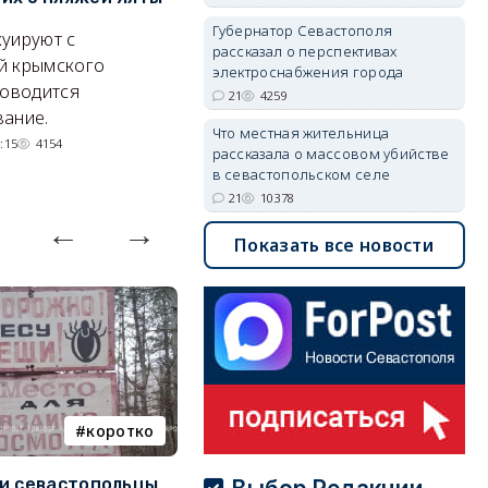
электроснабжения города
п
Губернатор Севастополя
уируют с
рассказал о перспективах
Энергетики, подчеркнул он,
П
й крымского
электроснабжения города
делают практически
и
роводится
21
4259
невозможное.
ош
ание.
Что местная жительница
07/08/2026 10:13
4259
:15
4154
рассказала о массовом убийстве
в севастопольском селе
21
10378
Показать все новости
коротко
Балаклава
и севастопольцы
В Севастополе утвердили
Н