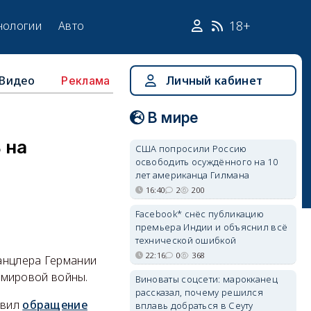
18+
нологии
Авто
Видео
Личный кабинет
Реклама
В мире
 на
США попросили Россию
освободить осуждённого на 10
лет американца Гилмана
16:40
2
200
Facebook* снёс публикацию
премьера Индии и объяснил всё
технической ошибкой
22:16
0
368
анцлера Германии
мировой войны.
Виноваты соцсети: марокканец
рассказал, почему решился
авил
обращение
вплавь добраться в Сеуту