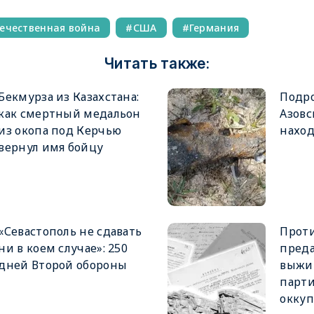
ечественная война
США
Германия
Читать также:
Бекмурза из Казахстана:
Подро
как смертный медальон
Азовс
из окопа под Керчью
наход
вернул имя бойцу
«Севастополь не сдавать
Проти
ни в коем случае»: 250
преда
дней Второй обороны
выжи
парти
окку