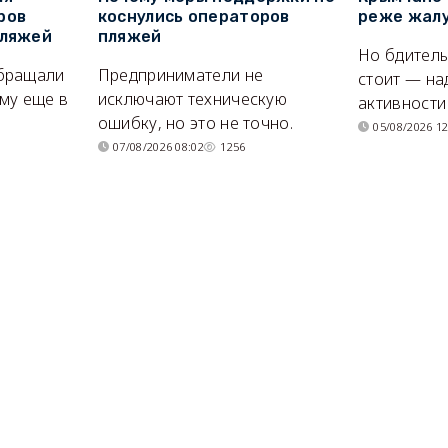
ров
коснулись операторов
реже жалу
пляжей
пляжей
Но бдитель
бращали
Предприниматели не
стоит — на
му еще в
исключают техническую
активности
ошибку, но это не точно.
05/08/2026 12
07/08/2026 08:02
1256