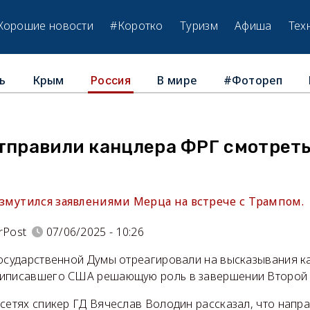
Хорошие новости
#Коротко
Туризм
Афиша
Тех
ь
Крым
В мире
#Фотореп
Россия
тправили канцлера ФРГ смотреть
змутился заявлениями Мерца на встрече с Трампом.
rPost
07/06/2025 - 10:26
Государственной Думы отреагировали на высказывания к
риписавшего США решающую роль в завершении Второй 
 сетях спикер ГД Вячеслав Володин рассказал, что напр