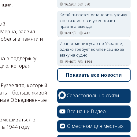
акций,
16:59
0
670
Китай пытается остановить утечку
специалистов и ужесточает
кий
правила выезда
 Мерца, заявил
16:07
0
412
робелы в памяти и
Иран отменил удар по Украине,
однако требует компенсацию за
атаку на судно
ца в поддержку
15:46
3
1194
цию, которая
Показать все новости
Рузвельта, который
жать – больше живой
Севастополь на связи
льные Объединённые
Все наши Видео
 вмешиваться в
О местном для местных
в 1944 году.