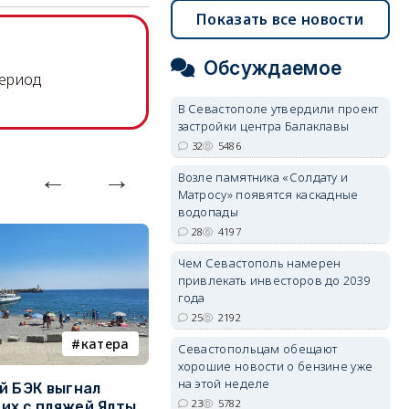
Показать все новости
Обсуждаемое
период
В Севастополе утвердили проект
застройки центра Балаклавы
32
5486
Возле памятника «Солдату и
Матросу» появятся каскадные
водопады
28
4197
Чем Севастополь намерен
привлекать инвесторов до 2039
года
25
2192
катера
электроснабжение
Севастопольцам обещают
хорошие новости о бензине уже
на этой неделе
й БЭК выгнал
Губернатор Севастополя
П
23
5782
х с пляжей Ялты
рассказал о перспективах
к