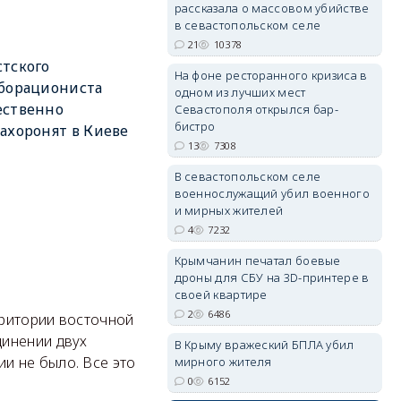
рассказала о массовом убийстве
в севастопольском селе
21
10378
тского
erid: 2SDnjdPjgYS
На фоне ресторанного кризиса в
борациониста
одном из лучших мест
ественно
Севастополя открылся бар-
бистро
ахоронят в Киеве
13
7308
В севастопольском селе
военнослужащий убил военного
erid: 2SDnjdvhGXG
и мирных жителей
4
7232
Крымчанин печатал боевые
дроны для СБУ на 3D-принтере в
своей квартире
2
6486
рритории восточной
динении двух
В Крыму вражеский БПЛА убил
и не было. Все это
мирного жителя
0
6152