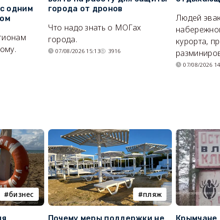
 с одним
города от дронов
Людей эвак
сом
Что надо знать о МОГах
набережно
егионам
города.
курорта, п
ому.
07/08/2026 15:13
3916
разминиров
07/08/2026 14
бизнес
пляж
ля
Почему меры поддержки не
Крымчане 