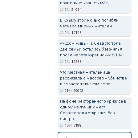
правильно хранить мёд
2
24054
В Крыму этой ночью погибли
четверо мирных жителей
erid: 2SDnjdvhGXG
0
17175
«Чудом живы»: в Севастополе
две семьи остались без жилья
после налёта украинских БПЛА
9
12253
Что местная жительница
рассказала о массовом убийстве
в севастопольском селе
21
10072
На фоне ресторанного кризиса в
одном из лучших мест
Севастополя открылся бар-
бистро
13
7188