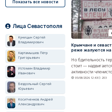
Показать все новости
Лица Севастополя
Куницын Сергей
Владимирович
Крымчане и севас
реже жалуются на
Картамышев Пётр
Григорьевич
Но бдительность тер
стоит — надвигается
Истомин Владимир
активности членисто
Иванович
05/08/2026 12:43
203
Бездольный Сергей
Юрьевич
Коситченков Андрей
Александрович