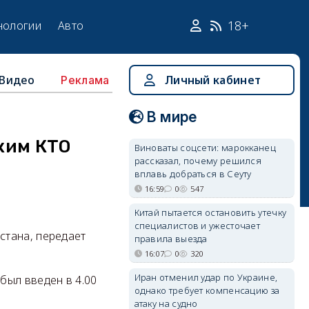
18+
нологии
Авто
Видео
Личный кабинет
Реклама
В мире
жим КТО
Виноваты соцсети: марокканец
рассказал, почему решился
вплавь добраться в Сеуту
16:59
0
547
Китай пытается остановить утечку
специалистов и ужесточает
стана, передает
правила выезда
16:07
0
320
Иран отменил удар по Украине,
был введен в 4.00
однако требует компенсацию за
атаку на судно