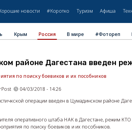
Хорошие новости
#Коротко
Туризм
Афиша
Тех
ь
Крым
В мире
#Фотореп
Россия
ком районе Дагестана введен ре
иятия по поиску боевиков и их пособников
rPost
04/03/2018 - 14:26
стичкской операции введен в Цумадинском районе Даге
ителя оперативного штаба НАК в Дагестане, режим КТО 
оприятия по поиску боевиков и их пособников.