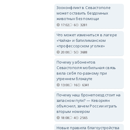
Зооконфликт в Севастополе
может оставить бездомных
животных без помощи
17:02
6
3281
Что может измениться в лагере
«Чайка» и батилиманском
«профессорском уголке»
20:00
5
3688
Почему у абонентов
Севастополя мобильная связь
вела себя по-разному при
утреннем блэкауте
13:00
16
6341
Почему наш бронепоезд стоит на
запасном пути? — Кеворкян
объяснил, зачем России играть
вторым номером
18:08
4
2565
Новые правила благоустройства