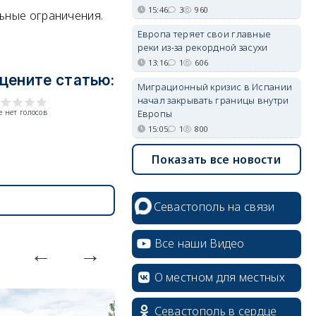
15:46
3
960
ьные ограничения.
Европа теряет свои главные
реки из-за рекордной засухи
13:16
1
606
цените статью:
Миграционный кризис в Испании
начал закрывать границы внутри
Европы
 нет голосов
15:05
1
800
Показать все новости
Севастополь на связи
Все наши Видео
О местном для местных
Севастополь в сердце