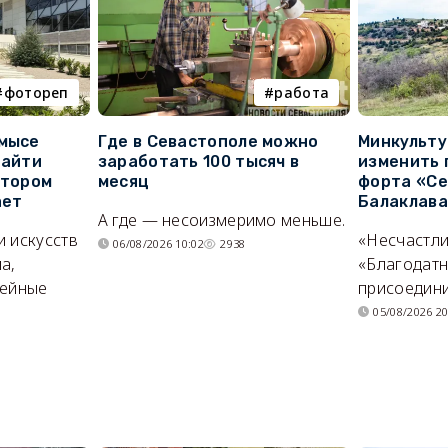
фотореп
работа
 мысе
Где в Севастополе можно
Минкульт
найти
заработать 100 тысяч в
изменить 
отором
месяц
форта «Се
ает
Балаклав
А где — несоизмеримо меньше.
и искусств
«Несчастл
06/08/2026 10:02
2938
а,
«Благодат
мейные
присоедини
05/08/2026 20