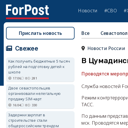
Новости
#СВО
#
Прислать новость
Все
Севастопол
Свежее
Новости России
В Цумадинс
Как получить бюджетные 5 тысяч
рублей на подготовку детей к
школе
Проводятся меропр
17:06
0
281
Служба новостей Fo
Двое севастопольцев
организовали нелегальную
Режим контртеррори
продажу SIM-карт
ТАСС.
16:04
0
330
Задержки зарплат в
По данным представ
строительстве стали
мск. Проводятся мер
общероссийским трендом