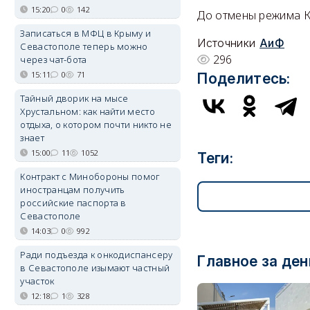
15:20
0
142
До отмены режима К
Записаться в МФЦ в Крыму и
Источники
АиФ
Севастополе теперь можно
296
через чат-бота
15:11
0
71
Поделитесь:
Тайный дворик на мысе
Хрустальном: как найти место
отдыха, о котором почти никто не
знает
15:00
11
1052
Теги:
Контракт с Минобороны помог
иностранцам получить
российские паспорта в
Севастополе
14:03
0
992
Ради подъезда к онкодиспансеру
Главное за ден
в Севастополе изымают частный
участок
12:18
1
328