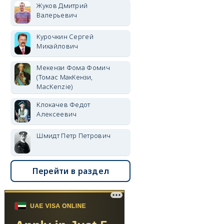
Жуков Дмитрий
Валерьевич
Курочкин Сергей
Михайлович
Мекензи Фома Фомич
(Томас МакКензи,
MacKenzie)
Клокачев Федот
Алексеевич
Шмидт Петр Петрович
Перейти в раздел