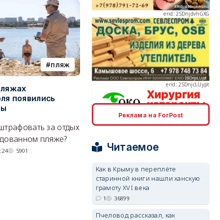
erid: 2SDnjcLUypt
пляж
туризм
пляжах
Двух москвичей на
П
ля появились
сапбордах унесло от берега
о
ры
Крыма на километр в море
б
Реклама на ForPost
Е
erid: 2SDnjcrDNw6
штрафовать за отдых
Спасатели благополучно
Н
удованном пляже?
вернули туристов обратно на
Читаемое
де
сушу.
:24
5901
29/07/2026 17:03
6380
Как в Крыму в переплёте
старинной книги нашли ханскую
грамоту XVI века
erid: 2SDnjdPjgYS
1
36899
Пчеловод рассказал, как