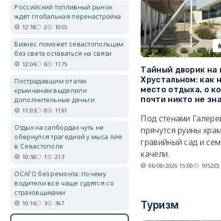
Российский топливный рынок
ждёт глобальная перенастройка
12:18
2
1055
Бизнес поможет севастопольцам
без света оставаться на связи
12:04
6
1175
Тайный дворик на
Хрустальном: как 
Пострадавшим от атак
место отдыха, о к
крымчанам выделили
почти никто не зн
дополнительные деньги
11:03
0
1161
Под стенами Галере
Отдых на сапбордах чуть не
прячутся руины храм
обернулся трагедией у мыса Айя
гравийный сад и се
в Севастополе
качели.
10:50
1
213
06/08/2026 15:00
1052
ОСАГО без ремонта: почему
водители всё чаще судятся со
страховщиками
Туризм
10:16
3
367