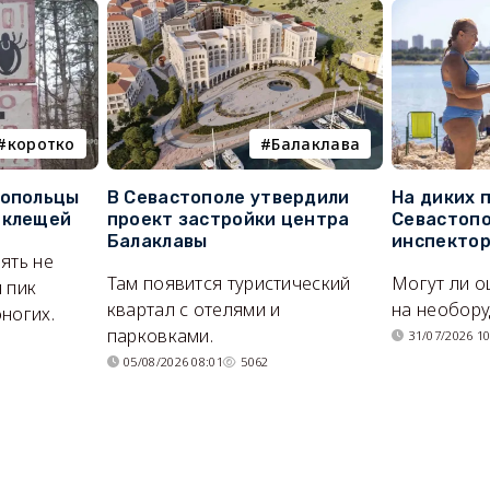
коротко
Балаклава
топольцы
В Севастополе утвердили
На диких 
 клещей
проект застройки центра
Севастопо
Балаклавы
инспекто
ять не
Там появится туристический
Могут ли о
 пик
квартал с отелями и
на необор
ногих.
парковками.
31/07/2026 10
05/08/2026 08:01
5062