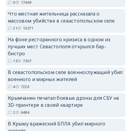
0
17469
Что местная жительница рассказала о
erid: 2SDnjdPjgYS
массовом убийстве в севастопольском селе
21
10371
На фоне ресторанного кризиса в одном из
лучших мест Севастополя открылся бар-
бистро
erid: 2SDnjdvhGXG
13
7307
В севастопольском селе военнослужащий убил
военного и мирных жителей
4
7226
Крымчанин печатал боевые дроны для СБУ на
3D-принтере в своей квартире
2
6484
В Крыму вражеский БПЛА убил мирного
жителя