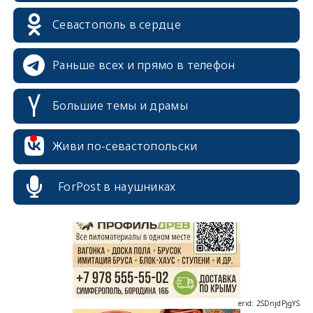
Севастополь в сердце
Раньше всех и прямо в телефон
Большие темы и драмы
Живи по-севастопольски
erid: 2SDnjcrDNw6
ForPost в наушниках
erid: 2SDnjdPjgYS