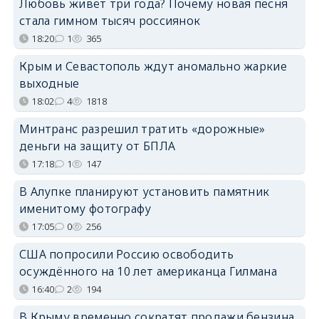
Любовь живёт три года? Почему новая песня
стала гимном тысяч россиянок
18:20
1
365
Крым и Севастополь ждут аномально жаркие
выходные
18:02
4
1818
Минтранс разрешил тратить «дорожные»
деньги на защиту от БПЛА
17:18
1
147
В Алупке планируют установить памятник
именитому фотографу
17:05
0
256
США попросили Россию освободить
осуждённого на 10 лет американца Гилмана
16:40
2
194
В Крыму временно сократят продажи бензина