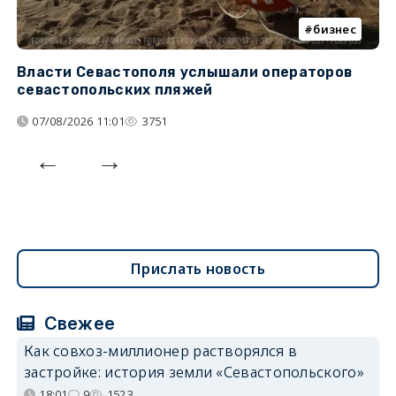
бизнес
Власти Севастополя услышали операторов
П
севастопольских пляжей
о
07/08/2026 11:01
3751
Прислать новость
Свежее
Как совхоз-миллионер растворялся в
застройке: история земли «Севастопольского»
18:01
9
1523