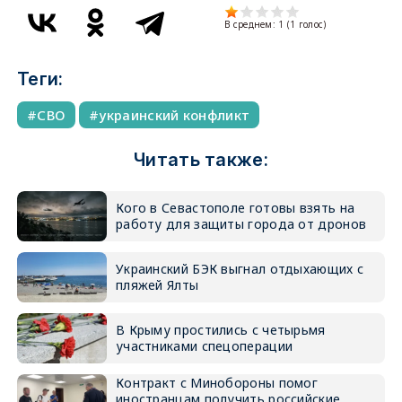
В среднем:
1
(
1
голос)
Теги:
СВО
украинский конфликт
Читать также:
Кого в Севастополе готовы взять на
работу для защиты города от дронов
Украинский БЭК выгнал отдыхающих с
пляжей Ялты
В Крыму простились с четырьмя
участниками спецоперации
Контракт с Минобороны помог
иностранцам получить российские