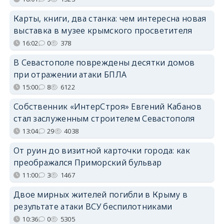
Карты, книги, два станка: чем интересна новая
выставка в музее крымского просветителя
16:02
0
378
В Севастополе повреждены десятки домов
при отражении атаки БПЛА
15:00
8
6122
Собственник «ИнтерСтроя» Евгений Кабанов
стал заслуженным строителем Севастополя
13:04
29
4038
От руин до визитной карточки города: как
преображался Приморский бульвар
11:00
3
1467
Двое мирных жителей погибли в Крыму в
результате атаки ВСУ беспилотниками
10:36
0
5305