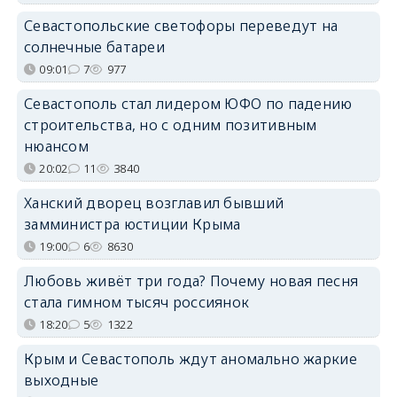
Севастопольские светофоры переведут на
солнечные батареи
09:01
7
977
Севастополь стал лидером ЮФО по падению
строительства, но с одним позитивным
нюансом
20:02
11
3840
Ханский дворец возглавил бывший
замминистра юстиции Крыма
19:00
6
8630
Любовь живёт три года? Почему новая песня
стала гимном тысяч россиянок
18:20
5
1322
Крым и Севастополь ждут аномально жаркие
выходные