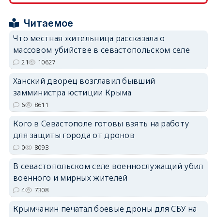
Читаемое
Что местная жительница рассказала о
массовом убийстве в севастопольском селе
erid: 2SDnjdPjgYS
21
10627
Ханский дворец возглавил бывший
замминистра юстиции Крыма
6
8611
Кого в Севастополе готовы взять на работу
erid: 2SDnjdvhGXG
для защиты города от дронов
0
8093
В севастопольском селе военнослужащий убил
военного и мирных жителей
4
7308
Крымчанин печатал боевые дроны для СБУ на