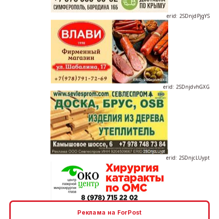
erid: 2SDnjdvhGXG
erid: 2SDnjcLUypt
erid: 2SDnjcrDNw6
Реклама на ForPost