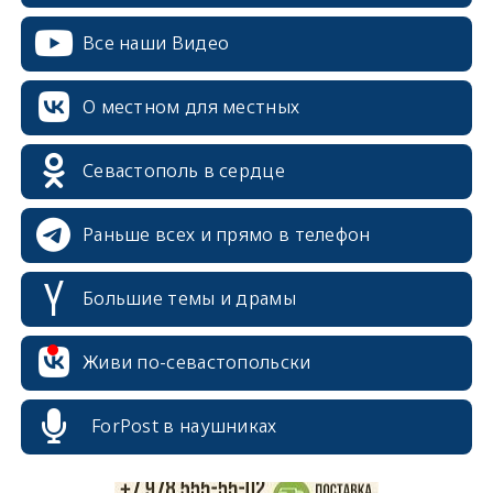
Все наши Видео
О местном для местных
Севастополь в сердце
Раньше всех и прямо в телефон
Большие темы и драмы
erid: 2SDnjcrDNw6
Живи по-севастопольски
ForPost в наушниках
erid: 2SDnjdPjgYS