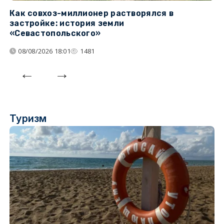
Как совхоз-миллионер растворялся в
К
застройке: история земли
н
«Севастопольского»
п
08/08/2026 18:01
1481
Туризм