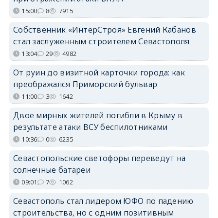
15:00
8
7915
Собственник «ИнтерСтроя» Евгений Кабанов
стал заслуженным строителем Севастополя
13:04
29
4982
От руин до визитной карточки города: как
преображался Приморский бульвар
11:00
3
1642
Двое мирных жителей погибли в Крыму в
результате атаки ВСУ беспилотниками
10:36
0
6235
Севастопольские светофоры переведут на
солнечные батареи
09:01
7
1062
Севастополь стал лидером ЮФО по падению
строительства, но с одним позитивным