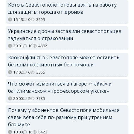
Кого в Севастополе готовы взять на работу
для защиты города от дронов
15:13
0
8595
Украинские дроны заставили севастопольцев
задуматься о страховании
20:01
10
4892
Зооконфликт в Севастополе может оставить
бездомных животных без помощи
17:02
6
3365
Что может измениться в лагере «Чайка» и
батилиманском «профессорском уголке»
20:00
5
3735
Почему у абонентов Севастополя мобильная
связь вела себя по-разному при утреннем
блэкауте
13:00
16
6423