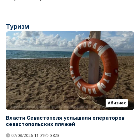
Туризм
бизнес
Власти Севастополя услышали операторов
П
севастопольских пляжей
о
07/08/2026 11:01
3823