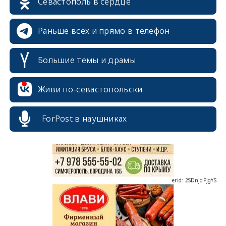
Севастополь в сердце
Раньше всех и прямо в телефон
Большие темы и драмы
erid: 2SDnjcrDNw6
Живи по-севастопольски
ForPost в наушниках
erid: 2SDnjdPjgYS
erid: 2SDnjdvhGXG