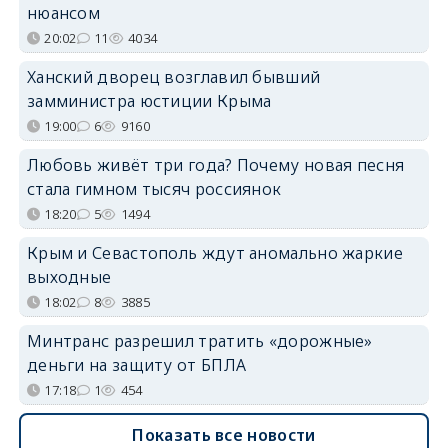
нюансом
20:02
11
4034
Ханский дворец возглавил бывший
замминистра юстиции Крыма
19:00
6
9160
Любовь живёт три года? Почему новая песня
стала гимном тысяч россиянок
18:20
5
1494
Крым и Севастополь ждут аномально жаркие
выходные
18:02
8
3885
Минтранс разрешил тратить «дорожные»
деньги на защиту от БПЛА
17:18
1
454
Показать все новости