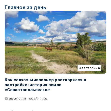
Главное за день
застройка
Как совхоз-миллионер растворялся в
К
застройке: история земли
н
«Севастопольского»
п
08/08/2026 18:01
2390