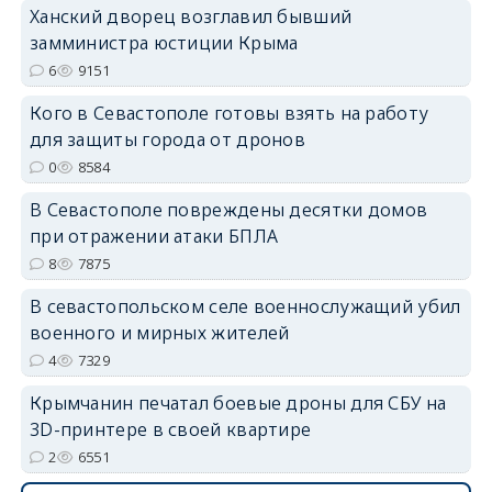
Ханский дворец возглавил бывший
замминистра юстиции Крыма
6
9151
Кого в Севастополе готовы взять на работу
для защиты города от дронов
erid: 2SDnjdvhGXG
0
8584
В Севастополе повреждены десятки домов
при отражении атаки БПЛА
8
7875
В севастопольском селе военнослужащий убил
военного и мирных жителей
4
7329
Крымчанин печатал боевые дроны для СБУ на
3D-принтере в своей квартире
2
6551