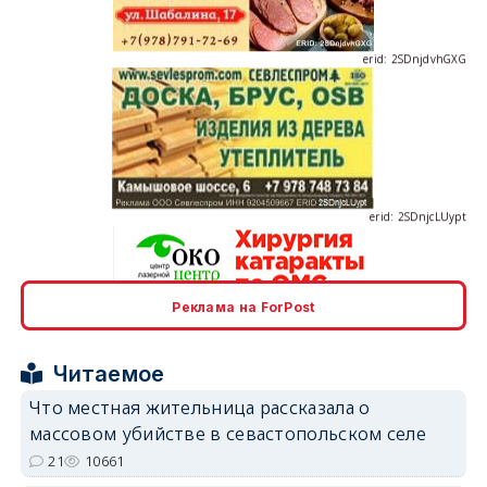
erid: 2SDnjcLUypt
Реклама на ForPost
erid: 2SDnjcrDNw6
Читаемое
Что местная жительница рассказала о
массовом убийстве в севастопольском селе
21
10661
erid: 2SDnjdPjgYS