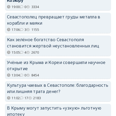
Козюру
19:00
0
3334
Севастополец превращает груды металла в
корабли и маяки
17:06
3
1155
Как зелёное богатство Севастополя
становится жертвой неустановленных лиц
15:05
4
2670
Учёные из Крыма и Кореи совершили научное
открытие
13:04
0
8454
Культура чаевых в Севастополе: благодарность
или лишняя трата денег?
11:02
17
2183
В Крыму могут запустить «узкую» льготную
ипотеку