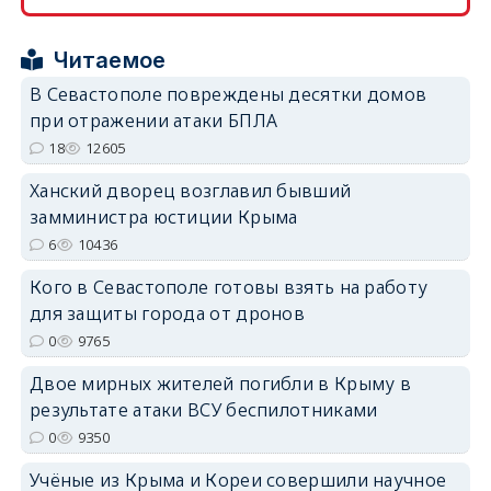
erid: 2SDnjcrDNw6
Читаемое
В Севастополе повреждены десятки домов
при отражении атаки БПЛА
18
12605
erid: 2SDnjdPjgYS
Ханский дворец возглавил бывший
замминистра юстиции Крыма
6
10436
Кого в Севастополе готовы взять на работу
для защиты города от дронов
erid: 2SDnjdvhGXG
0
9765
Двое мирных жителей погибли в Крыму в
результате атаки ВСУ беспилотниками
0
9350
Учёные из Крыма и Кореи совершили научное