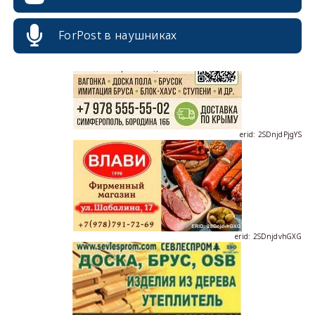
ForPost в наушниках
erid: 2SDnjdPjgYS
erid: 2SDnjdvhGXG
erid: 2SDnjcLUypt