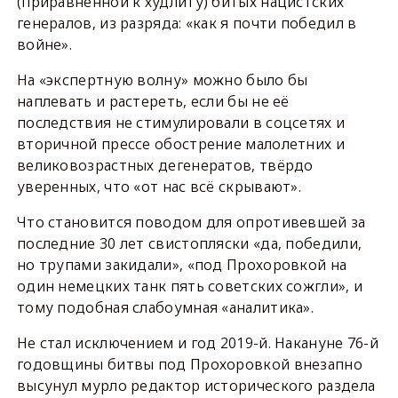
(приравненной к худлиту) битых нацистских
генералов, из разряда: «как я почти победил в
войне».
На «экспертную волну» можно было бы
наплевать и растереть, если бы не её
последствия не стимулировали в соцсетях и
вторичной прессе обострение малолетних и
великовозрастных дегенератов, твёрдо
уверенных, что «от нас всё скрывают».
Что становится поводом для опротивевшей за
последние 30 лет свистопляски «да, победили,
но трупами закидали», «под Прохоровкой на
один немецких танк пять советских сожгли», и
тому подобная слабоумная «аналитика».
Не стал исключением и год 2019-й. Накануне 76-й
годовщины битвы под Прохоровкой внезапно
высунул мурло редактор исторического раздела