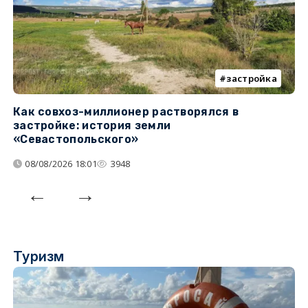
застройка
Как совхоз-миллионер растворялся в
К
застройке: история земли
н
«Севастопольского»
п
08/08/2026 18:01
3948
Туризм