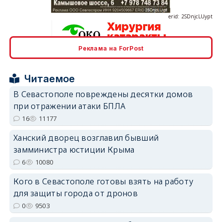
Реклама на ForPost
erid: 2SDnjcrDNw6
Читаемое
В Севастополе повреждены десятки домов
при отражении атаки БПЛА
16
11177
erid: 2SDnjdPjgYS
Ханский дворец возглавил бывший
замминистра юстиции Крыма
6
10080
Кого в Севастополе готовы взять на работу
для защиты города от дронов
erid: 2SDnjdvhGXG
0
9503