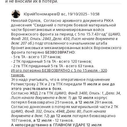
и не вносили их в потери.
ЮрийПономарев
вс, 19/10/2025 - 10:58
Николай Орлов
,
Согласно архивного документа РККА
донесения ″Сведений о потерях боевой материальной
части бронетанковых и механизированных войск
Воронежского фронта за период с 5 по 15.7.43 год″ (
ЦАМО,
Фонд: 203, Опись: 2843, Дело: 430, Лист начала документа в
деле: 207 об.
) подготовленного начальником штаба
бронетанковых и механизированных войск Воронежского
фронта потеряно
:
БЕЗВОЗВРАТНО
- 5 гв ТА - всего 137 танков;
- 2 ТК приданный 5 гв ТА - всего 120 танков;
- 2 гв ТТК приданный 5 гв ТА - всего 63 танка.
Итого потеряно БЕЗВОЗВРАТНО с 5 по 15 июля - 320
танков.
Это надо учитывать, что в оперативное подчинение
Ротмистрову 2 ТК и 2 гв ТТК передали
11 июля и они до
.
этого участвовали в боях
Согласно ЖБД 2 гв ТТК
(ЦАМО, Фонд: 3400, Опись: 1, Дело: 34,
Лист начала документа в деле: 1
)
корпус
до 12 июля
потерял безвозвратно 25 танков,
29 танков.
а 12 июля
Согласно донесения о потерях материальной части 2 ТК
(
ЦАМО, Фонд: 332, Опись: 4948, Дело: 80, Лист начала
документа в деле: 12
)
потерял безвозвратно
до 12 июля
107 танков,
- 12 танков.
а 12 июля
А непосредственно в ГЛАВНОМ УДАРЕ 12 июля