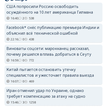
США попросили Россию освободить
осуждённого на 10 лет американца Гилмана
16:40
2
538
Facebook* снёс публикацию премьера Индии и
объяснил всё технической ошибкой
22:16
0
438
Виноваты соцсети: марокканец рассказал,
почему решился вплавь добраться в Сеуту
16:59
0
772
Китай пытается остановить утечку
специалистов и ужесточает правила выезда
16:07
0
469
Иран отменил удар по Украине, однако
требует компенсацию за атаку на судно
15:46
3
1258