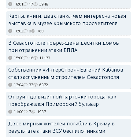
18:01
17
3948
Карты, книги, два станка: чем интересна новая
выставка в музее крымского просветителя
16:02
0
768
В Севастополе повреждены десятки домов
при отражении атаки БПЛА
15:00
16
11177
Собственник «ИнтерСтроя» Евгений Кабанов
стал заслуженным строителем Севастополя
13:04
33
6372
От руин до визитной карточки города: как
преображался Приморский бульвар
11:00
7
1937
Двое мирных жителей погибли в Крыму в
результате атаки ВСУ беспилотниками