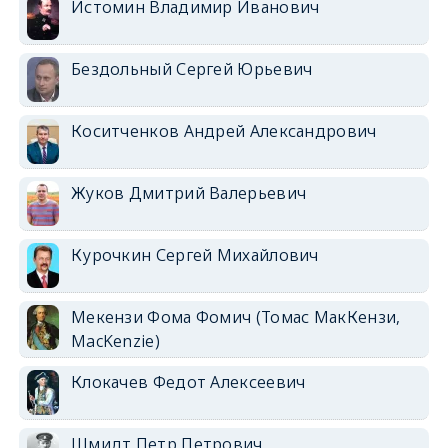
Истомин Владимир Иванович
Бездольный Сергей Юрьевич
Коситченков Андрей Александрович
Жуков Дмитрий Валерьевич
Курочкин Сергей Михайлович
Мекензи Фома Фомич (Томас МакКензи,
MacKenzie)
Клокачев Федот Алексеевич
Шмидт Петр Петрович