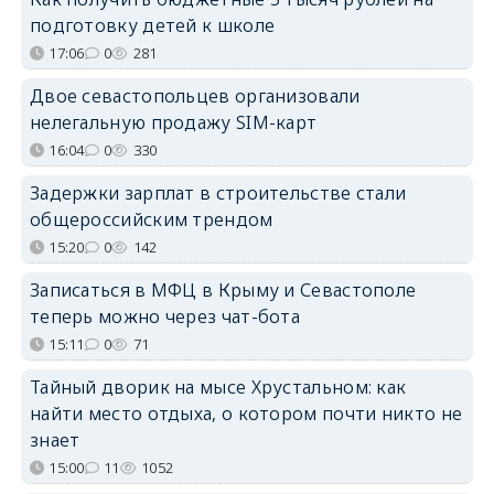
подготовку детей к школе
17:06
0
281
Двое севастопольцев организовали
нелегальную продажу SIM-карт
16:04
0
330
Задержки зарплат в строительстве стали
общероссийским трендом
15:20
0
142
Записаться в МФЦ в Крыму и Севастополе
теперь можно через чат-бота
15:11
0
71
Тайный дворик на мысе Хрустальном: как
найти место отдыха, о котором почти никто не
знает
15:00
11
1052