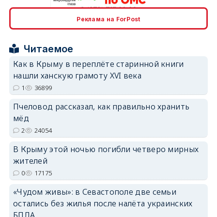
Реклама на ForPost
erid: 2SDnjcrDNw6
Читаемое
Как в Крыму в переплёте старинной книги
нашли ханскую грамоту XVI века
1
36899
erid: 2SDnjdPjgYS
Пчеловод рассказал, как правильно хранить
мёд
2
24054
В Крыму этой ночью погибли четверо мирных
жителей
erid: 2SDnjdvhGXG
0
17175
«Чудом живы»: в Севастополе две семьи
остались без жилья после налёта украинских
БПЛА