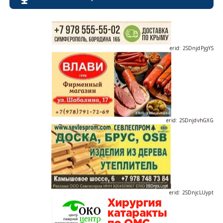
erid: 2SDnjdPjgYS
erid: 2SDnjdvhGXG
erid: 2SDnjcLUypt