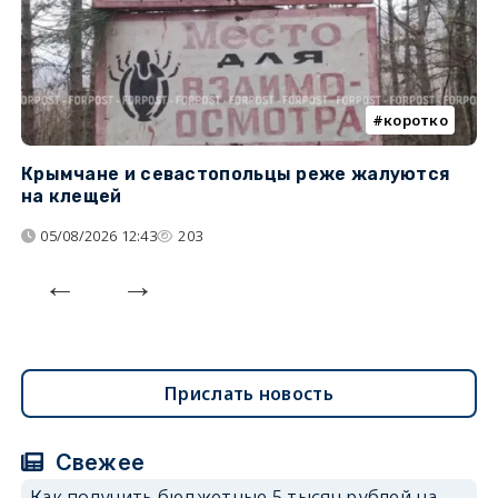
коротко
Крымчане и севастопольцы реже жалуются
В
на клещей
ц
05/08/2026 12:43
203
Прислать новость
Свежее
Как получить бюджетные 5 тысяч рублей на