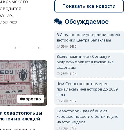
Энергетики, подчеркнул он,
П
й крымского
Показать все новости
делают практически
и
роводится
невозможное.
ош
ание.
Обсуждаемое
07/08/2026 10:13
4188
:15
4023
В Севастополе утвердили проект
застройки центра Балаклавы
32
5480
Возле памятника «Солдату и
Матросу» появятся каскадные
водопады
28
4194
Чем Севастополь намерен
привлекать инвесторов до 2039
года
коротко
Балаклава
25
2192
Севастопольцам обещают
и севастопольцы
В Севастополе утвердили
Н
хорошие новости о бензине уже
ются на клещей
проект застройки центра
С
на этой неделе
Балаклавы
и
23
5782
ность терять не