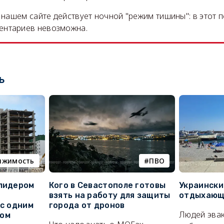
на нашем сайте действует ночной "режим тишины": в этот 
ентариев невозможна.
ь
ижимость
ПВО
 лидером
Кого в Севастополе готовы
Украински
взять на работу для защиты
отдыхающи
 с одним
города от дронов
Людей эвак
сом