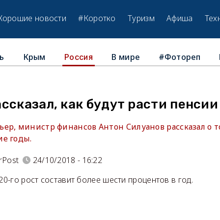
Хорошие новости
#Коротко
Туризм
Афиша
Тех
ь
Крым
В мире
#Фотореп
Россия
ссказал, как будут расти пенсии
ер, министр финансов Антон Силуанов рассказал о то
е годы.
rPost
24/10/2018 - 16:22
20-го рост составит более шести процентов в год.