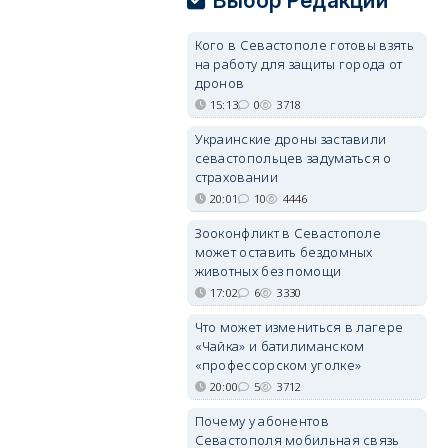
Выбор Редакции
Кого в Севастополе готовы взять
на работу для защиты города от
дронов
15:13
0
3718
Украинские дроны заставили
севастопольцев задуматься о
страховании
20:01
10
4446
Зооконфликт в Севастополе
может оставить бездомных
животных без помощи
17:02
6
3330
Что может измениться в лагере
«Чайка» и батилиманском
«профессорском уголке»
20:00
5
3712
Почему у абонентов
Севастополя мобильная связь