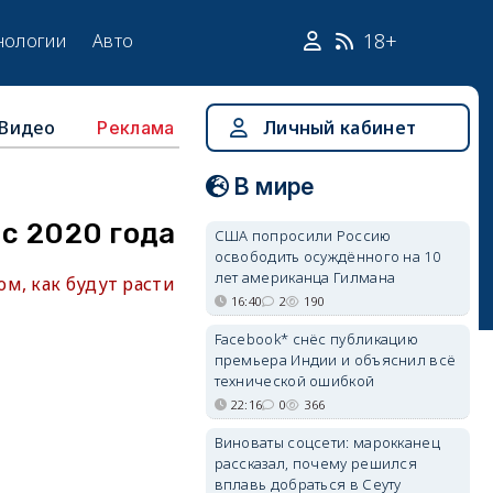
18+
нологии
Авто
Видео
Личный кабинет
Реклама
В мире
 с 2020 года
США попросили Россию
освободить осуждённого на 10
лет американца Гилмана
м, как будут расти
16:40
2
190
Facebook* снёс публикацию
премьера Индии и объяснил всё
технической ошибкой
22:16
0
366
Виноваты соцсети: марокканец
рассказал, почему решился
вплавь добраться в Сеуту