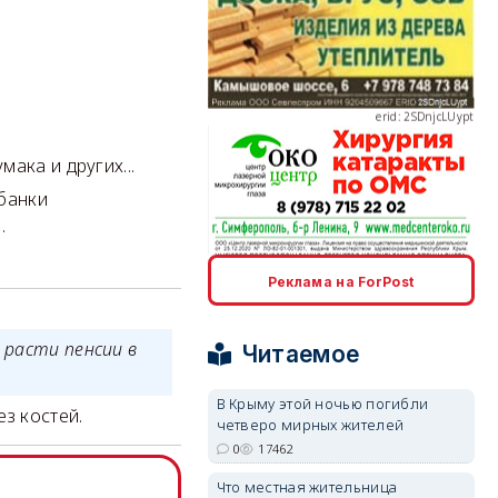
erid: 2SDnjcLUypt
ака и других...
 банки
.
erid: 2SDnjcrDNw6
Реклама на ForPost
 расти пенсии в
Читаемое
В Крыму этой ночью погибли
з костей.
четверо мирных жителей
erid: 2SDnjdPjgYS
0
17462
Что местная жительница