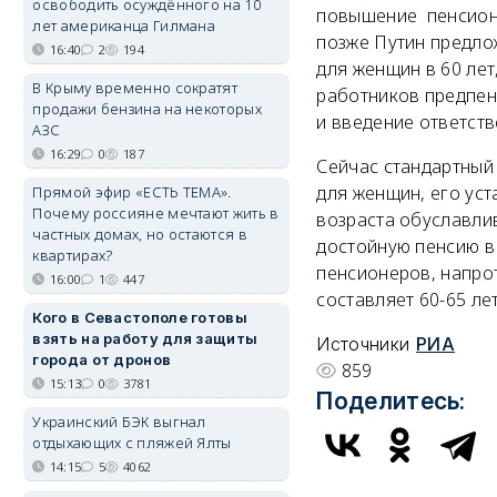
освободить осуждённого на 10
повышение пенсионн
лет американца Гилмана
позже Путин предло
16:40
2
194
для женщин в 60 ле
В Крыму временно сократят
работников предпен
продажи бензина на некоторых
и введение ответств
АЗС
16:29
0
187
Сейчас стандартный 
для женщин, его ус
Прямой эфир «ЕСТЬ ТЕМА».
Почему россияне мечтают жить в
возраста обуславли
частных домах, но остаются в
достойную пенсию в 
квартирах?
пенсионеров, напрот
16:00
1
447
составляет 60-65 лет
Кого в Севастополе готовы
взять на работу для защиты
Источники
РИА
города от дронов
859
15:13
0
3781
Поделитесь:
Украинский БЭК выгнал
отдыхающих с пляжей Ялты
14:15
5
4062