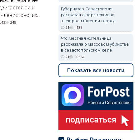
Там появится туристический
М
двигается пик
Губернатор Севастополя
квартал с отелями и
н
 членистоногих.
рассказал о перспективах
парковками.
электроснабжения города
:43
245
21
4188
05/08/2026 08:01
5480
Что местная жительница
рассказала о массовом убийстве
в севастопольском селе
21
10364
Показать все новости