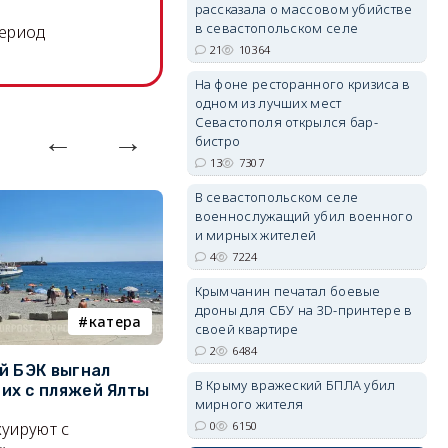
рассказала о массовом убийстве
в севастопольском селе
период
21
10364
erid: 2SDnjdvhGXG
На фоне ресторанного кризиса в
одном из лучших мест
Севастополя открылся бар-
бистро
13
7307
В севастопольском селе
военнослужащий убил военного
и мирных жителей
4
7224
Крымчанин печатал боевые
дроны для СБУ на 3D-принтере в
катера
электроснабжение
своей квартире
2
6484
й БЭК выгнал
Губернатор Севастополя
П
В Крыму вражеский БПЛА убил
х с пляжей Ялты
рассказал о перспективах
к
мирного жителя
электроснабжения города
п
0
6150
уируют с