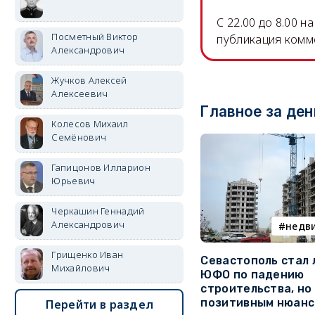
C 22.00 до 8.00 
Посметный Виктор
публикация комм
Александрович
Жучков Алексей
Алексеевич
Главное за ден
Колесов Михаил
Семёнович
Гапицонов Илларион
Юрьевич
Черкашин Геннадий
Александрович
недв
Грищенко Иван
Севастополь стал
Михайлович
ЮФО по падению
строительства, но
позитивным нюан
Перейти в раздел