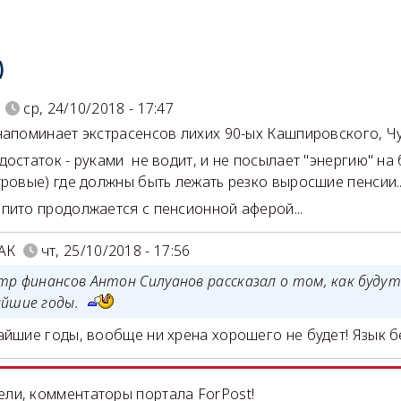
)
ср, 24/10/2018 - 17:47
напоминает экстрасенсов лихих 90-ых Кашпировского, Чум
достаток - руками не водит, и не посылает "энергию" на
тровые) где должны быть лежать резко выросшие пенсии..
пито продолжается с пенсионной аферой...
АК
чт, 25/10/2018 - 17:56
тр финансов Антон Силуанов рассказал о том, как будут
йшие годы.
йшие годы, вообще ни хрена хорошего не будет! Язык бе
ли, комментаторы портала ForPost!