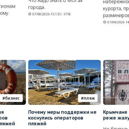
Что надо знать о МОГах
набережно
егионам
города.
курорта, п
ому.
07/08/2026 15:13
3718
разминиров
07/08/2026 14
бизнес
пляж
ля
Почему меры поддержки не
Крымчане 
ров
коснулись операторов
реже жалу
пляжей
пляжей
Но бдитель