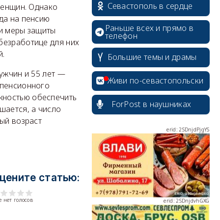
Севастополь в сердце
женщин. Однако
да на пенсию
Раньше всех и прямо в
 и меры защиты
телефон
безработице для них
erid: 2SDnjcrDNw6
й.
Большие темы и драмы
ужчин и 55 лет —
Живи по-севастопольски
 пенсионного
жностью обеспечить
ForPost в наушниках
шается, а число
ный возраст
erid: 2SDnjdPjgYS
цените статью:
erid: 2SDnjdvhGXG
 нет голосов