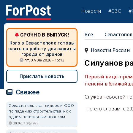
Новости
#СВО
#
Все
Севастопол
СРОЧНО В ВЫПУСК!
Кого в Севастополе готовы
взять на работу для защиты
Новости России
города от дронов
пт, 07/08/2026 - 15:13
Силуанов ра
Прислать новость
Первый вице-премь
пенсии в ближайши
Свежее
Служба новостей Fo
Севастополь стал лидером ЮФО
По его словам, с 20
по падению строительства, но с
одним позитивным нюансом
20:02
2
998