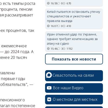
о есть темпы роста
16:59
0
670
процента, пенсии
Китай пытается остановить утечку
рая рассматривает
специалистов и ужесточает
правила выезда
16:07
0
410
ех процентов, так
Иран отменил удар по Украине,
однако требует компенсацию за
атаку на судно
т ежемесячное
15:46
3
1192
— до 2024 года. А
менее 20 тысяч
Показать все новости
ставлены
Севастополь на связи
в первые годы
обязательств", —
Все наши Видео
О местном для местных
 пенсионного
лагал постепенное