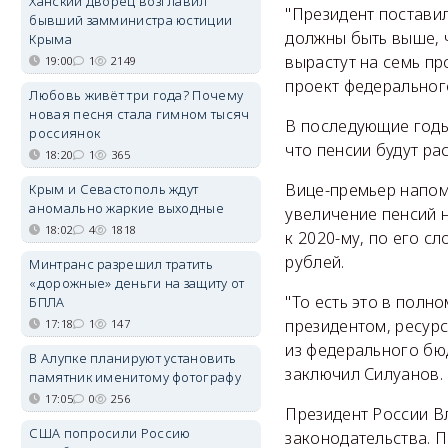
Ханский дворец возглавил
"Президент поставил
бывший замминистра юстиции
должны быть выше, 
Крыма
вырастут на семь пр
19:00
1
2149
проект федеральног
Любовь живёт три года? Почему
новая песня стала гимном тысяч
В последующие годы,
россиянок
что пенсии будут ра
18:20
1
365
Вице-премьер напом
Крым и Севастополь ждут
аномально жаркие выходные
увеличение пенсий н
18:02
4
1818
к 2020-му, по его с
рублей.
Минтранс разрешил тратить
«дорожные» деньги на защиту от
"То есть это в полн
БПЛА
президентом, ресурс
17:18
1
147
из федерального бю
В Алупке планируют установить
заключил Силуанов.
памятник именитому фотографу
17:05
0
256
Президент России В
США попросили Россию
законодательства. 