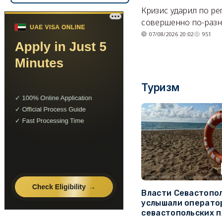
Кризис ударил по р
совершенно по-разн
07/08/2026 20:02
951
Туризм
Власти Севастопо
услышали операто
севастопольских 