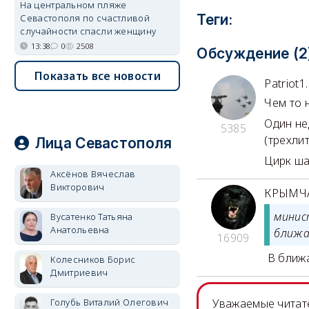
На центральном пляже
Теги:
Севастополя по счастливой
случайности спасли женщину
13:38
0
2508
Обсуждение (2
Показать все новости
Patriot1.
Чем то 
Один не
5385
(трехли
Лица Севастополя
Цирк ша
Аксёнов Вячеслав
Викторович
КРЫМЧ
минис
Вусатенко Татьяна
Анатольевна
ближа
16909
В ближа
Колесников Борис
Дмитриевич
Голубь Виталий Олегович
Уважаемые читате