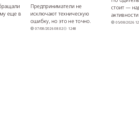
бращали
Предприниматели не
стоит — на
му еще в
исключают техническую
активности
ошибку, но это не точно.
05/08/2026 12
07/08/2026 08:02
1248