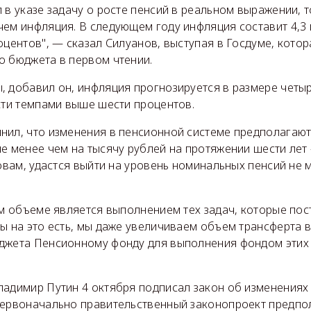
 в указе задачу о росте пенсий в реальном выражении, т
чем инфляция. В следующем году инфляция составит 4,3 
оцентов", — сказал Силуанов, выступая в Госдуме, кото
о бюджета в первом чтении.
 добавил он, инфляция прогнозируется в размере четыр
сти темпами выше шести процентов.
нил, что изменения в пенсионной системе предполагаю
е менее чем на тысячу рублей на протяжении шести лет 
ловам, удастся выйти на уровень номинальных пенсий не 
ом объеме является выполнением тех задач, которые по
ы на это есть, мы даже увеличиваем объем трансферта 
джета Пенсионному фонду для выполнения фондом этих 
ладимир Путин 4 октября подписал закон об изменениях
Первоначально правительственный законопроект предпо