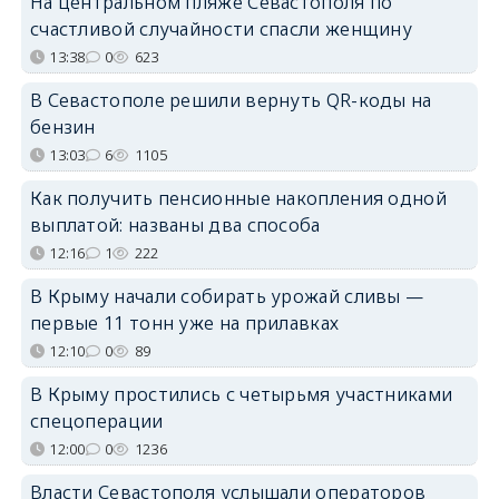
На центральном пляже Севастополя по
счастливой случайности спасли женщину
13:38
0
623
В Севастополе решили вернуть QR-коды на
бензин
13:03
6
1105
Как получить пенсионные накопления одной
выплатой: названы два способа
12:16
1
222
В Крыму начали собирать урожай сливы —
первые 11 тонн уже на прилавках
12:10
0
89
В Крыму простились с четырьмя участниками
спецоперации
12:00
0
1236
Власти Севастополя услышали операторов