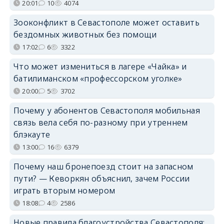
20:01
10
4074
Зооконфликт в Севастополе может оставить
бездомных животных без помощи
17:02
6
3322
Что может измениться в лагере «Чайка» и
батилиманском «профессорском уголке»
20:00
5
3702
Почему у абонентов Севастополя мобильная
связь вела себя по-разному при утреннем
блэкауте
13:00
16
6379
Почему наш бронепоезд стоит на запасном
пути? — Кеворкян объяснил, зачем России
играть вторым номером
18:08
4
2586
Новые правила благоустройства Севастополя: