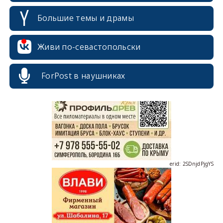
Большие темы и драмы
Живи по-севастопольски
erid: 2SDnjcrDNw6
ForPost в наушниках
erid: 2SDnjdPjgYS
erid: 2SDnjdvhGXG