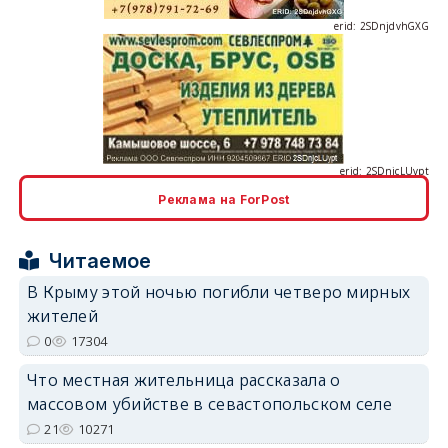
erid: 2SDnjcLUypt
Реклама на ForPost
erid: 2SDnjcrDNw6
Читаемое
В Крыму этой ночью погибли четверо мирных
жителей
0
17304
Что местная жительница рассказала о
erid: 2SDnjdPjgYS
массовом убийстве в севастопольском селе
21
10271