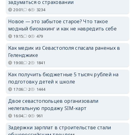
задуматься о страховании
20:01
6
3234
Новое — это забытое старое? Что такое
модный биохакинг и как не навредить себе
19:15
0
479
Как медик из Севастополя спасала раненых в
Геленджике
19:00
2
1841
Как получить бюджетные 5 тысяч рублей на
подготовку детей к школе
17:06
2
1444
Двое севастопольцев организовали
нелегальную продажу SIM-карт
16:04
0
961
Задержки зарплат в строительстве стали
общероссийским трендом