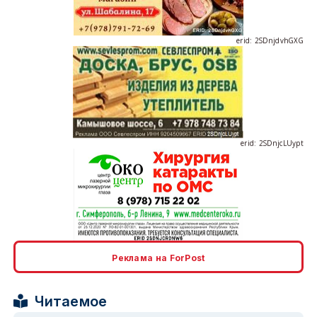
erid: 2SDnjdvhGXG
erid: 2SDnjcLUypt
erid: 2SDnjcrDNw6
Реклама на ForPost
Читаемое