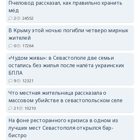
Пчеловод рассказал, как правильно хранить
мёд
erid: 2SDnjdPjgYS
2
24552
В Крыму этой ночью погибли четверо мирных
жителей
0
17264
«Чудом живы»: в Севастополе две семьи
erid: 2SDnjdvhGXG
остались без жилья после налёта украинских
БПЛА
9
12321
Что местная жительница рассказала о
массовом убийстве в севастопольском селе
21
10210
На фоне ресторанного кризиса в одном из
лучших мест Севастополя открылся бар-
бистро