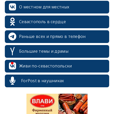
О местном для местных
Севастополь в сердце
Раньше всех и прямо в телефон
Большие темы и драмы
erid: 2SDnjcrDNw6
Живи по-севастопольски
ForPost в наушниках
erid: 2SDnjdPjgYS