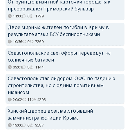
От руин до визитной карточки города: как
преображался Приморский бульвар
11:00
6
1799
Двое мирных жителей погибли в Крыму в
результате атаки ВСУ беспилотниками
10:36
0
7260
Севастопольские светофоры переведут на
солнечные батареи
09:01
8
1144
Севастополь стал лидером ЮФО по падению
строительства, но с одним позитивным
нюансом
20:02
11
4205
Ханский дворец возглавил бывший
замминистра юстиции Крыма
19:00
6
9587