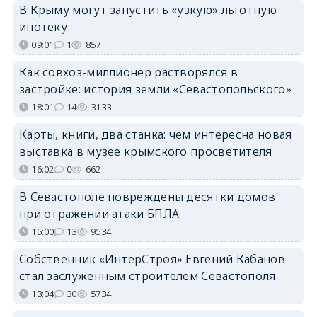
В Крыму могут запустить «узкую» льготную
ипотеку
09:01
1
857
Как совхоз-миллионер растворялся в
застройке: история земли «Севастопольского»
18:01
14
3133
Карты, книги, два станка: чем интересна новая
выставка в музее крымского просветителя
16:02
0
662
В Севастополе повреждены десятки домов
при отражении атаки БПЛА
15:00
13
9534
Собственник «ИнтерСтроя» Евгений Кабанов
стал заслуженным строителем Севастополя
13:04
30
5734