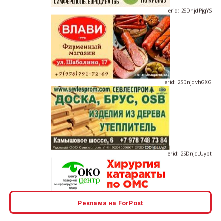
erid: 2SDnjdvhGXG
erid: 2SDnjcLUypt
Реклама на ForPost
erid: 2SDnjcrDNw6