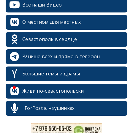
Все наши Видео
О местном для местных
Севастополь в сердце
Раньше всех и прямо в телефон
Большие темы и драмы
erid: 2SDnjcrDNw6
Живи по-севастопольски
ForPost в наушниках
erid: 2SDnjdPjgYS