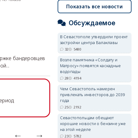
Показать все новости
Обсуждаемое
В Севастополе утвердили проект
застройки центра Балаклавы
32
5480
ержке бандеровцев
Возле памятника «Солдату и
й...
Матросу» появятся каскадные
водопады
28
4194
Чем Севастополь намерен
привлекать инвесторов до 2039
период
года
25
2192
Севастопольцам обещают
хорошие новости о бензине уже
на этой неделе
23
5782