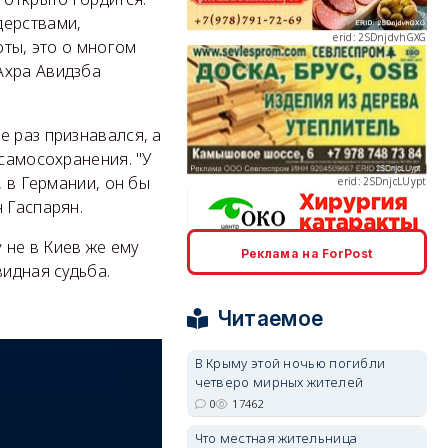
дерствами,
оты, это о многом
Ахра Авидзба
erid: 2SDnjcLUypt
е раз признавался, а
 самосохранения. "У
, в Германии, он бы
 Гаспарян.
 не в Киев же ему
Реклама на ForPost
erid: 2SDnjcrDNw6
видная судьба.
Читаемое
В Крыму этой ночью погибли
четверо мирных жителей
0
17462
erid: 2SDnjdPjgYS
Что местная жительница