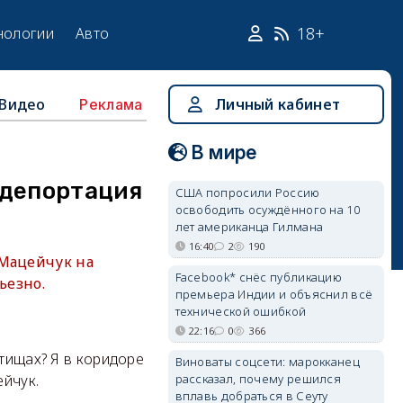
18+
нологии
Авто
Видео
Личный кабинет
Реклама
В мире
 депортация
США попросили Россию
освободить осуждённого на 10
лет американца Гилмана
16:40
2
190
 Мацейчук на
Facebook* снёс публикацию
ьезно.
премьера Индии и объяснил всё
технической ошибкой
22:16
0
366
ытищах? Я в коридоре
Виноваты соцсети: марокканец
рассказал, почему решился
ейчук.
вплавь добраться в Сеуту