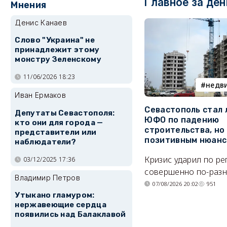
Главное за ден
Мнения
Денис Канаев
Слово "Украина" не
принадлежит этому
монстру Зеленскому
11/06/2026 18:23
недв
Иван Ермаков
Севастополь стал
Депутаты Севастополя:
ЮФО по падению
кто они для города —
строительства, но
представители или
позитивным нюан
наблюдатели?
Кризис ударил по р
03/12/2025 17:36
совершенно по-разн
Владимир Петров
07/08/2026 20:02
951
Утыкано гламуром:
нержавеющие сердца
появились над Балаклавой