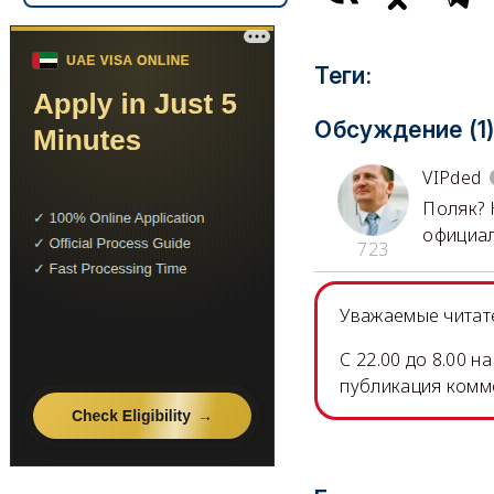
Теги:
Обсуждение (1
VIPded
Поляк? 
официал
723
Уважаемые читате
C 22.00 до 8.00 
публикация комм