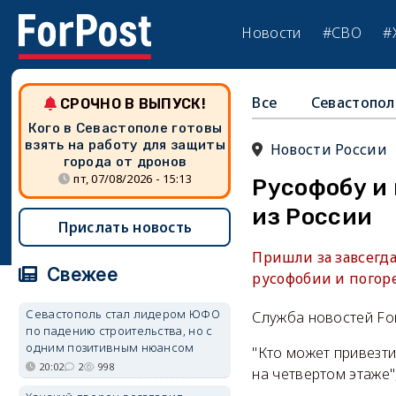
Новости
#СВО
#
Все
Севастопол
СРОЧНО В ВЫПУСК!
Кого в Севастополе готовы
взять на работу для защиты
Новости России
города от дронов
пт, 07/08/2026 - 15:13
Русофобу и
из России
Прислать новость
Пришли за завсегд
Свежее
русофобии и погоре
Севастополь стал лидером ЮФО
Служба новостей Fo
по падению строительства, но с
одним позитивным нюансом
"Кто может привезти
20:02
2
998
на четвертом этаже