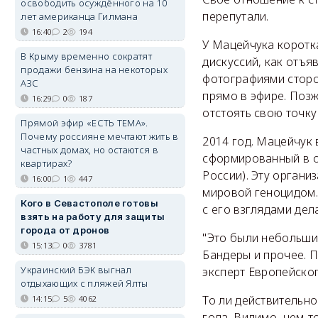
освободить осуждённого на 10
перепутали.
лет американца Гилмана
16:40
2
194
У Мацейчука коротк
В Крыму временно сократят
дискуссий, как отъя
продажи бензина на некоторых
фотографиями сторо
АЗС
прямо в эфире. Позж
16:29
0
187
отстоять свою точку
Прямой эфир «ЕСТЬ ТЕМА».
Почему россияне мечтают жить в
2014 год. Мацейчук 
частных домах, но остаются в
сформированный в о
квартирах?
России). Эту органи
16:00
1
447
мировой геноцидом.
Кого в Севастополе готовы
с его взглядами дел
взять на работу для защиты
города от дронов
"Это были небольшие
15:13
0
3781
Бандеры и прочее. П
Украинский БЭК выгнал
эксперт Европейско
отдыхающих с пляжей Ялты
То ли действительн
14:15
5
4062
года. Видимо, чем-т