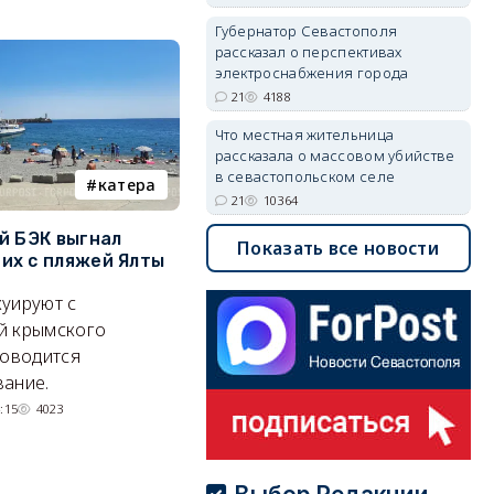
Губернатор Севастополя
рассказал о перспективах
электроснабжения города
21
4188
Что местная жительница
рассказала о массовом убийстве
в севастопольском селе
катера
электроснабжение
21
10364
й БЭК выгнал
Губернатор Севастополя
П
Показать все новости
х с пляжей Ялты
рассказал о перспективах
к
электроснабжения города
п
уируют с
Энергетики, подчеркнул он,
П
й крымского
делают практически
и
роводится
невозможное.
ош
ание.
07/08/2026 10:13
4188
:15
4023