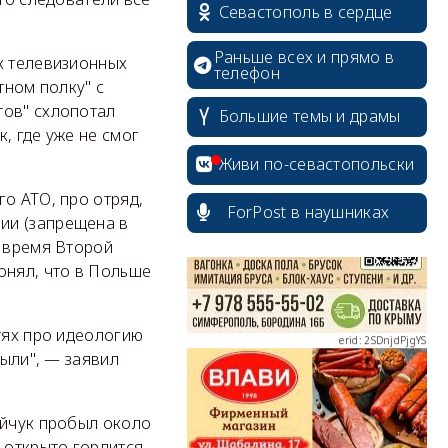
Севастополь в сердце
Раньше всех и прямо в
к телевизионных
телефон
тном полку" с
тов" схлопотал
Большие темы и драмы
, где уже не смог
erid: 2SDnjcrDNw6
Живи по-севастопольски
о АТО, про отряд,
ForPost в наушниках
ии (запрещена в
о время Второй
онял, что в Польше
erid: 2SDnjdPjgYS
тях про идеологию
были", — заявил
ейчук пробыл около
erid: 2SDnjdvhGXG
 открыто гордится.