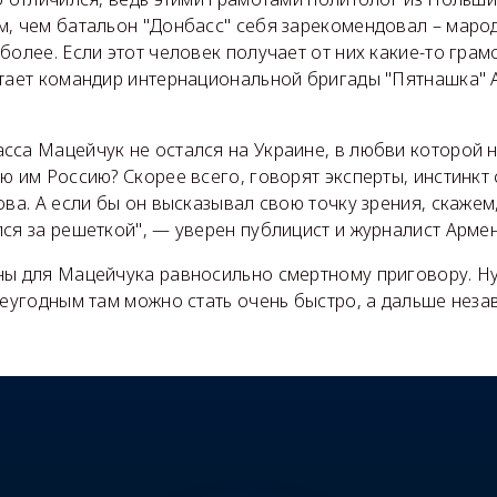
м, чем батальон "Донбасс" себя зарекомендовал – маро
более. Если этот человек получает от них какие-то грам
итает командир интернациональной бригады "Пятнашка" 
са Мацейчук не остался на Украине, в любви которой н
ю им Россию? Скорее всего, говорят эксперты, инстинкт
ова. А если бы он высказывал свою точку зрения, скажем
ся за решеткой", — уверен публицист и журналист Армен
ны для Мацейчука равносильно смертному приговору. Ну
неугодным там можно стать очень быстро, а дальше неза