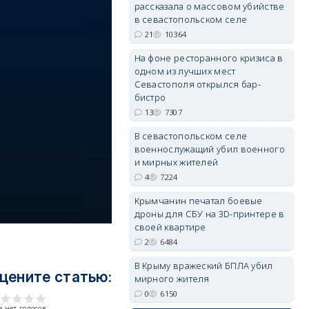
рассказала о массовом убийстве
в севастопольском селе
21
10364
На фоне ресторанного кризиса в
одном из лучших мест
erid: 2SDnjdvhGXG
Севастополя открылся бар-
бистро
13
7307
В севастопольском селе
военнослужащий убил военного
и мирных жителей
4
7224
Крымчанин печатал боевые
дроны для СБУ на 3D-принтере в
своей квартире
2
6484
В Крыму вражеский БПЛА убил
цените статью:
мирного жителя
0
6150
 нет голосов