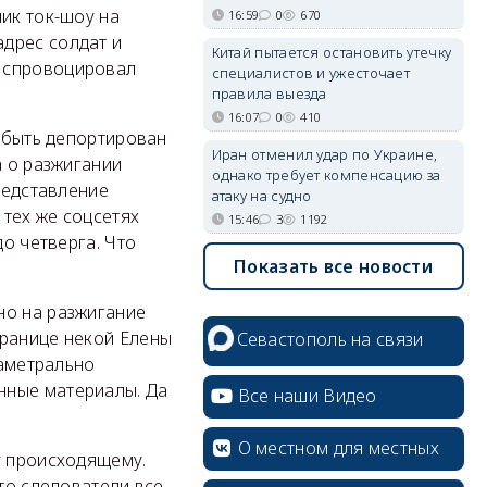
ик ток-шоу на
16:59
0
670
дрес солдат и
Китай пытается остановить утечку
и спровоцировал
специалистов и ужесточает
правила выезда
16:07
0
410
т быть депортирован
Иран отменил удар по Украине,
а о разжигании
однако требует компенсацию за
редставление
атаку на судно
тех же соцсетях
15:46
3
1192
до четверга. Что
Показать все новости
но на разжигание
транице некой Елены
Севастополь на связи
иаметрально
нные материалы. Да
Все наши Видео
О местном для местных
у происходящему.
что следователи все