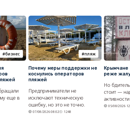
бизнес
пляж
ля
Почему меры поддержки не
Крымчане 
ров
коснулись операторов
реже жалу
пляжей
пляжей
Но бдитель
бращали
Предприниматели не
стоит — на
му еще в
исключают техническую
активности
ошибку, но это не точно.
05/08/2026 12
07/08/2026 08:02
1248