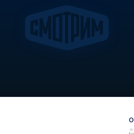
О
Еще