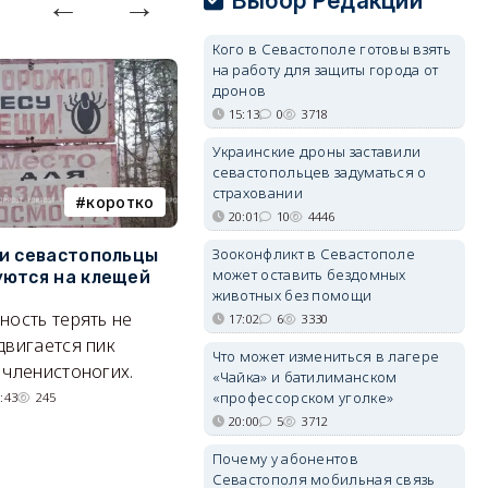
Выбор Редакции
Кого в Севастополе готовы взять
на работу для защиты города от
дронов
15:13
0
3718
Украинские дроны заставили
севастопольцев задуматься о
страховании
коротко
Балаклава
20:01
10
4446
Зооконфликт в Севастополе
и севастопольцы
В Севастополе утвердили
Н
может оставить бездомных
ются на клещей
проект застройки центра
С
животных без помощи
Балаклавы
и
ность терять не
17:02
6
3330
Там появится туристический
М
двигается пик
Что может измениться в лагере
квартал с отелями и
н
 членистоногих.
«Чайка» и батилиманском
парковками.
«профессорском уголке»
:43
245
05/08/2026 08:01
5480
20:00
5
3712
Почему у абонентов
Севастополя мобильная связь