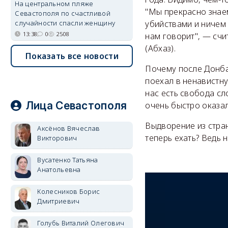
На центральном пляже
"Мы прекрасно знае
Севастополя по счастливой
случайности спасли женщину
убийствами и ничем 
13:38
0
2508
нам говорит", — сч
(Абхаз).
Показать все новости
Почему после Донбас
поехал в ненавистну
нас есть свобода сл
Лица Севастополя
очень быстро оказал
Выдворение из стра
Аксёнов Вячеслав
теперь ехать? Ведь 
Викторович
Вусатенко Татьяна
Анатольевна
Колесников Борис
Дмитриевич
Голубь Виталий Олегович