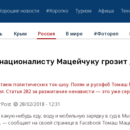
Хорошие новости
#Коротко
Туризм
Афиша
Тех
ь
Крым
В мире
#Фотореп
Россия
 националисту Мацейчуку грозит
атаем политических ток-шоу. Поляк и русофоб Томаш
л. Статья 282 за разжигание ненависти — это уже сер
rPost
28/02/2018 - 12:31
 какую-нибудь еду, воду и мобильную зарядку в суд в М
", — сообщает на своей странице в Facebook Томаш Мац