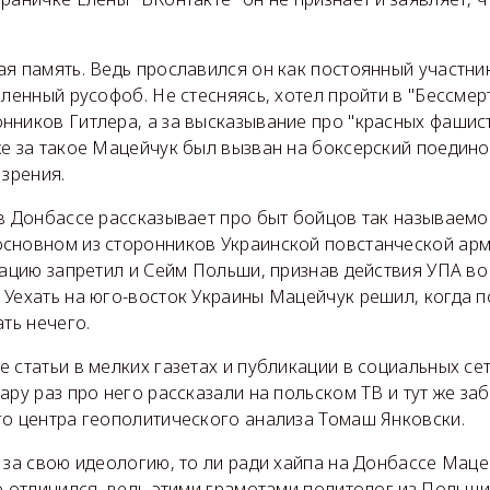
ая память. Ведь прославился он как постоянный участни
вленный русофоб. Не стесняясь, хотел пройти в "Бессмер
нников Гитлера, а за высказывание про "красных фашис
е за такое Мацейчук был вызван на боксерский поединок
 зрения.
в Донбассе рассказывает про быт бойцов так называемог
сновном из сторонников Украинской повстанческой арм
зацию запретил и Сейм Польши, признав действия УПА в
 Уехать на юго-восток Украины Мацейчук решил, когда п
ать нечего.
 статьи в мелких газетах и публикации в социальных се
ару раз про него рассказали на польском ТВ и тут же за
го центра геополитического анализа Томаш Янковски.
о за свою идеологию, то ли ради хайпа на Донбассе Мац
о отличился, ведь этими грамотами политолог из Польши