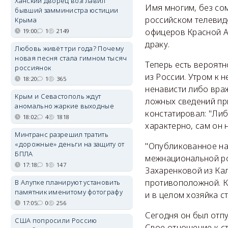
Ханский дворец возглавил
Имя многим, без сом
бывший замминистра юстиции
российском телевид
Крыма
офицеров Красной А
19:00
1
2149
драку.
Любовь живёт три года? Почему
новая песня стала гимном тысяч
Теперь есть вероятн
россиянок
из России. Утром к 
18:20
1
365
ненависти либо враж
Крым и Севастополь ждут
ложных сведений пр
аномально жаркие выходные
констатировал: "Либ
18:02
4
1818
характерно, сам он 
Минтранс разрешил тратить
«дорожные» деньги на защиту от
"Опубликованное на
БПЛА
межнациональной ро
17:18
1
147
Захаренковой из Кал
противоположной. К
В Алупке планируют установить
памятник именитому фотографу
и в целом хозяйка с
17:05
0
256
Сегодня он был отп
США попросили Россию
Свое отношение к ст