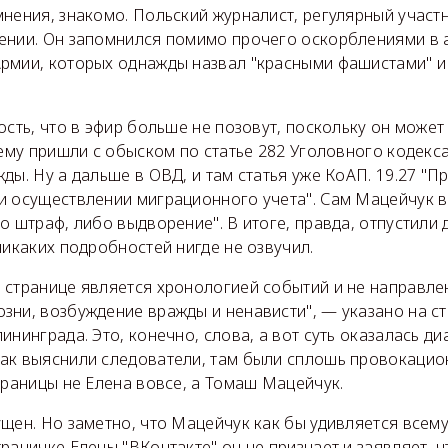
нения, знакомо. Польский журналист, регулярный участн
ении. Он запомнился помимо прочего оскорблениями в а
рмии, которых однажды назвал "красными фашистами" 
ость, что в эфир больше не позовут, поскольку он може
нему пришли с обыском по статье 282 Уголовного кодекс
ды. Ну а дальше в ОВД, и там статья уже КоАП. 19.27 "П
и осуществлении миграционного учета". Сам Мацейчук в 
о штраф, либо выдворение". В итоге, правда, отпустили 
никаких подробностей нигде не озвучил.
 странице является хронологией событий и не направле
зни, возбуждение вражды и ненависти", — указано на с
ининграда. Это, конечно, слова, а вот суть оказалась д
ак выяснили следователи, там были сплошь провокацио
траницы не Елена вовсе, а Томаш Мацейчук.
ущен. Но заметно, что Мацейчук как бы удивляется всем
раничке Елены "ВКонтакте" он не признает и заявляет, 