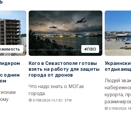
ь
ижимость
ПВО
 лидером
Кого в Севастополе готовы
Украински
взять на работу для защиты
отдыхающи
 с одним
города от дронов
Людей эвак
сом
Что надо знать о МОГах
набережно
егионам
города.
курорта, п
ому.
07/08/2026 15:13
3718
разминиров
07/08/2026 14