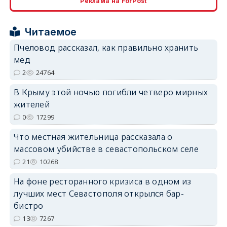
Реклама на ForPost
Читаемое
Пчеловод рассказал, как правильно хранить
мёд
erid: 2SDnjcrDNw6
2
24764
В Крыму этой ночью погибли четверо мирных
жителей
0
17299
Что местная жительница рассказала о
erid: 2SDnjdPjgYS
массовом убийстве в севастопольском селе
21
10268
На фоне ресторанного кризиса в одном из
лучших мест Севастополя открылся бар-
бистро
erid: 2SDnjdvhGXG
13
7267