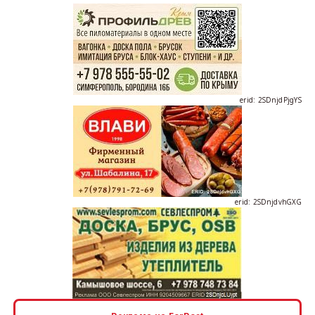
erid: 2SDnjdPjgYS
erid: 2SDnjdvhGXG
erid: 2SDnjcLUypt