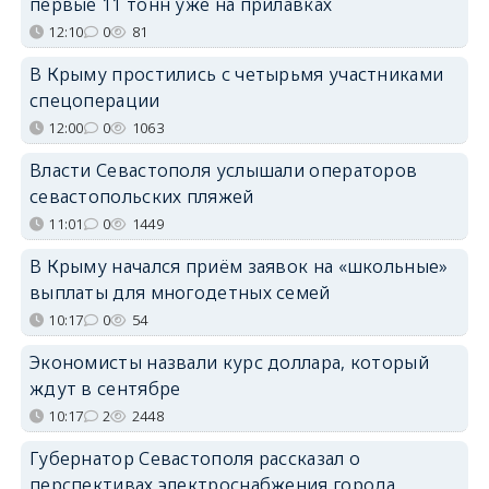
первые 11 тонн уже на прилавках
12:10
0
81
В Крыму простились с четырьмя участниками
спецоперации
12:00
0
1063
Власти Севастополя услышали операторов
севастопольских пляжей
11:01
0
1449
В Крыму начался приём заявок на «школьные»
выплаты для многодетных семей
10:17
0
54
Экономисты назвали курс доллара, который
ждут в сентябре
10:17
2
2448
Губернатор Севастополя рассказал о
перспективах электроснабжения города