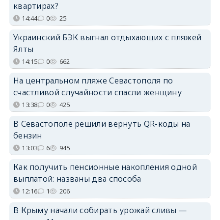
квартирах?
14:44
0
25
Украинский БЭК выгнал отдыхающих с пляжей
Ялты
14:15
0
662
На центральном пляже Севастополя по
счастливой случайности спасли женщину
13:38
0
425
В Севастополе решили вернуть QR-коды на
бензин
13:03
6
945
Как получить пенсионные накопления одной
выплатой: названы два способа
12:16
1
206
В Крыму начали собирать урожай сливы —