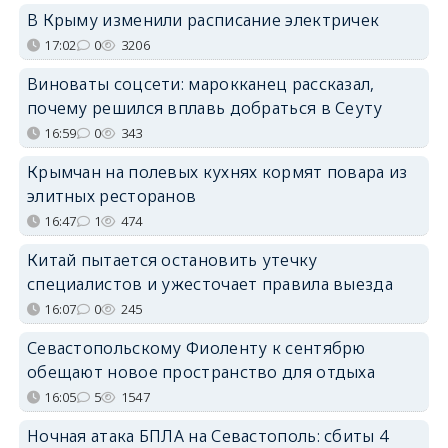
В Крыму изменили расписание электричек
17:02
0
3206
Виноваты соцсети: марокканец рассказал,
почему решился вплавь добраться в Сеуту
16:59
0
343
Крымчан на полевых кухнях кормят повара из
элитных ресторанов
16:47
1
474
Китай пытается остановить утечку
специалистов и ужесточает правила выезда
16:07
0
245
Севастопольскому Фиоленту к сентябрю
обещают новое пространство для отдыха
16:05
5
1547
Ночная атака БПЛА на Севастополь: сбиты 4