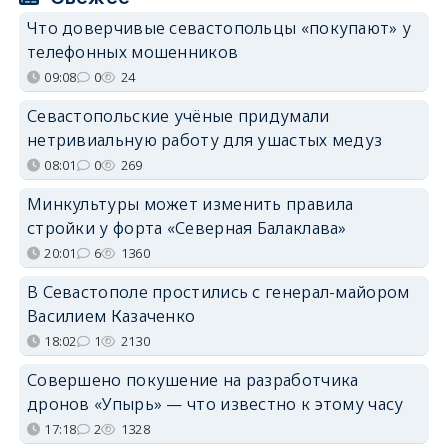
Что доверчивые севастопольцы «покупают» у
телефонных мошенников
09:08
0
24
Севастопольские учёные придумали
нетривиальную работу для ушастых медуз
08:01
0
269
Минкультуры может изменить правила
стройки у форта «Северная Балаклава»
20:01
6
1360
В Севастополе простились с генерал-майором
Василием Казаченко
18:02
1
2130
Совершено покушение на разработчика
дронов «Упырь» — что известно к этому часу
17:18
2
1328