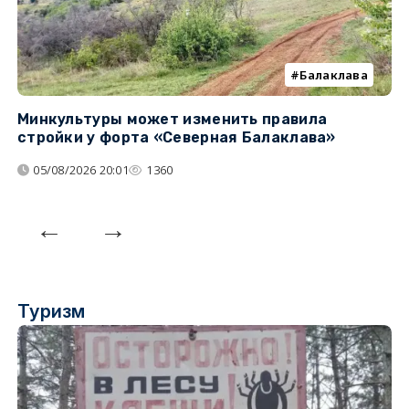
Балаклава
Минкультуры может изменить правила
С
стройки у форта «Северная Балаклава»
д
05/08/2026 20:01
1360
Туризм