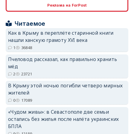
Реклама на ForPost
Читаемое
erid: 2SDnjcrDNw6
Как в Крыму в переплёте старинной книги
нашли ханскую грамоту XVI века
1
36848
Пчеловод рассказал, как правильно хранить
мёд
2
23721
erid: 2SDnjdPjgYS
В Крыму этой ночью погибли четверо мирных
жителей
0
17089
«Чудом живы»: в Севастополе две семьи
erid: 2SDnjdvhGXG
остались без жилья после налёта украинских
БПЛА
9
12159