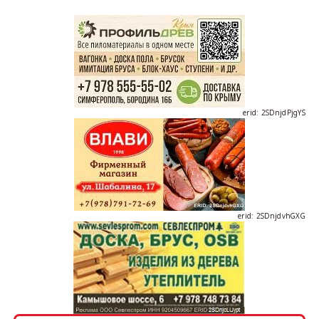
erid: 2SDnjdPjgYS
erid: 2SDnjdvhGXG
erid: 2SDnjcLUypt