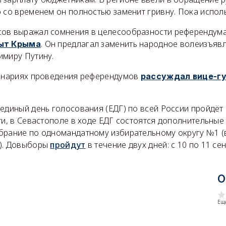
 со временем он полностью заменит гривну. Пока испол
ов выражал сомнения в целесообразности референдум
. Он предлагал заменить народное волеизъяв
пыт Крыма
имиру Путину.
ценариях проведения референдумов
рассуждал вице-г
единый день голосования (ЕДГ) по всей России пройдёт 
ти, в Севастополе в ходе ЕДГ состоятся дополнительные
брание по одномандатному избирательному округу №1 (
н). Довыборы
пройдут
в течение двух дней: с 10 по 11 се
О
Еще