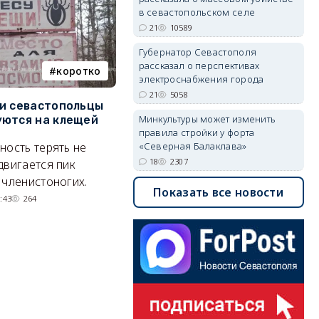
в севастопольском селе
21
10589
Губернатор Севастополя
рассказал о перспективах
коротко
Балаклава
электроснабжения города
21
5058
и севастопольцы
В Севастополе утвердили
Н
Минкультуры может изменить
ются на клещей
проект застройки центра
С
правила стройки у форта
Балаклавы
и
ность терять не
«Северная Балаклава»
Там появится туристический
М
18
2307
двигается пик
квартал с отелями и
н
 членистоногих.
Показать все новости
парковками.
:43
264
05/08/2026 08:01
5559