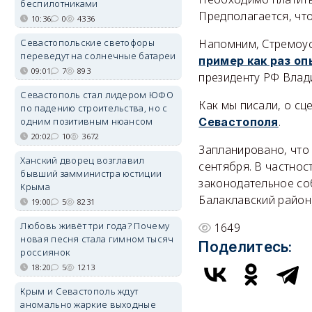
беспилотниками
Предполагается, что
10:36
0
4336
Севастопольские светофоры
Напомним, Стремоус
переведут на солнечные батареи
пример как раз о
09:01
7
893
президенту РФ Влад
Севастополь стал лидером ЮФО
Как мы писали, о с
по падению строительства, но с
.
одним позитивным нюансом
Севастополя
20:02
10
3672
Запланировано, что 
Ханский дворец возглавил
сентября. В частнос
бывший замминистра юстиции
законодательное со
Крыма
Балаклавский райо
19:00
5
8231
Любовь живёт три года? Почему
1649
новая песня стала гимном тысяч
Поделитесь:
россиянок
18:20
5
1213
Крым и Севастополь ждут
аномально жаркие выходные