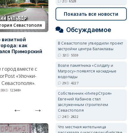
2
6528
Показать все новости
тория Севастополя
недвижимость
Обсуждаемое
о визитной
Севастополь стал лидером
К
В Севастополе утвердили проект
города: как
ЮФО по падению
в
застройки центра Балаклавы
ался Приморский
строительства, но с одним
г
32
5559
позитивным нюансом
Ч
Возле памятника «Солдату и
 город вместе с
Кризис ударил по регионам
го
Матросу» появятся каскадные
orPost «Улочки-
совершенно по-разному.
водопады
 Севастополя».
29
4227
07/08/2026 20:02
3670
:00
1234
Собственник «ИнтерСтроя»
Евгений Кабанов стал
заслуженным строителем
Севастополя
24
2822
Что местная жительница
рассказала о массовом убийстве