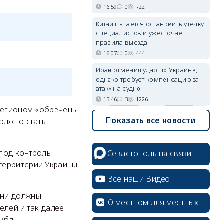
16:59
0
722
Китай пытается остановить утечку
специалистов и ужесточает
правила выезда
16:07
0
444
Иран отменил удар по Украине,
однако требует компенсацию за
атаку на судно
15:46
3
1226
 регионом «обречены
Показать все новости
олжно стать
под контроль
Севастополь на связи
территории Украины
Все наши Видео
Они должны
О местном для местных
лей и так далее.
убль.