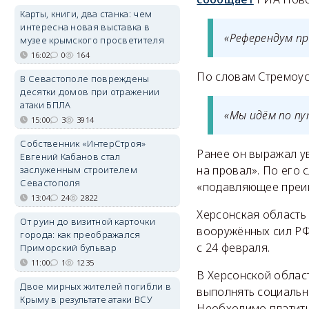
Карты, книги, два станка: чем
интересна новая выставка в
«Референдум пр
музее крымского просветителя
16:02
0
164
По словам Стремоус
В Севастополе повреждены
десятки домов при отражении
атаки БПЛА
«Мы идём по п
15:00
3
3914
Собственник «ИнтерСтроя»
Ранее он выражал у
Евгений Кабанов стал
на провал». По его
заслуженным строителем
Севастополя
«подавляющее преим
13:04
24
2822
Херсонская область
От руин до визитной карточки
вооружённых сил РФ
города: как преображался
с 24 февраля.
Приморский бульвар
11:00
1
1235
В Херсонской облас
Двое мирных жителей погибли в
выполнять социальны
Крыму в результате атаки ВСУ
Необходимо платить