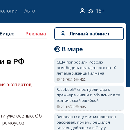
18+
нологии
Авто
Видео
Личный кабинет
Реклама
В мире
и в РФ
США попросили Россию
освободить осуждённого на 10
лет американца Гилмана
16:40
2
422
ия экспертов,
Facebook* снёс публикацию
премьера Индии и объяснил всё
технической ошибкой
22:16
0
405
ти уже осенью. Об
Виноваты соцсети: марокканец
рассказал, почему решился
Стремоусов,
вплавь добраться в Сеуту