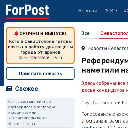
Новости
#СВО
#
Все
Севастопо
СРОЧНО В ВЫПУСК!
Кого в Севастополе готовы
взять на работу для защиты
Новости Севасто
города от дронов
пт, 07/08/2026 - 15:13
Референдум
наметили н
Прислать новость
Здесь собраны все
Свежее
досье кандидатов 
Как совхоз-миллионер
Служба новостей Fo
растворялся в застройке:
история земли
Голосование о вхож
«Севастопольского»
этом заявил замгла
18:01
3
416
сообщает
РИА Ново