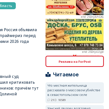
область
я Россия объявила
erid: 2SDnjcLUypt
 праймериз перед
ами 2026 года
Реклама на ForPost
erid: 2SDnjcrDNw6
Читаемое
вный суд
шил критиковать
Что местная жительница
ников: причём тут
рассказала о массовом убийстве
 Долиной
в севастопольском селе
21
10589
erid: 2SDnjdPjgYS
Ханский дворец возглавил