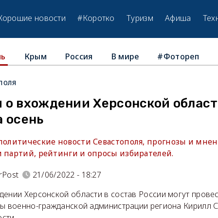
Хорошие новости
#Коротко
Туризм
Афиша
Тех
Крым
Россия
В мире
#Фотореп
ль
поля
 о вхождении Херсонской област
а осень
 политические новости Севастополя, прогнозы и мнен
и партий, рейтинги и опросы избирателей.
rPost
21/06/2022 - 18:27
дении Херсонской области в состав России могут провес
вы военно-гражданской администрации региона Кирилл 
сти.