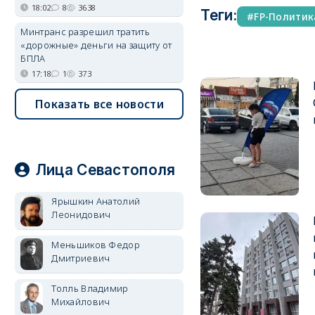
18:02
8
3638
Теги:
FP-Политик
Минтранс разрешил тратить
«дорожные» деньги на защиту от
БПЛА
17:18
1
373
Показать все новости
Лица Севастополя
Ярышкин Анатолий
Леонидович
Меньшиков Федор
Дмитриевич
Толль Владимир
Михайлович