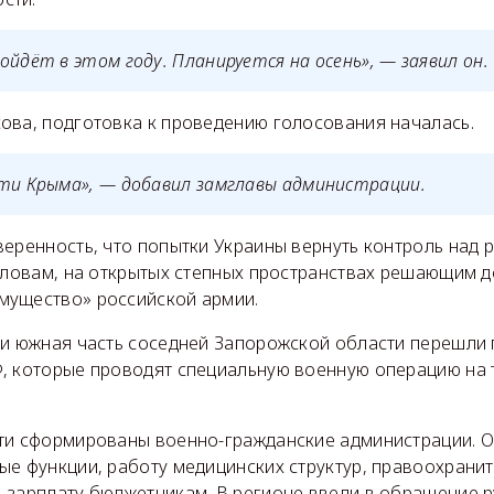
ойдёт в этом году. Планируется на осень», — заявил он.
ова, подготовка к проведению голосования началась.
ути Крыма», — добавил замглавы администрации.
веренность, что попытки Украины вернуть контроль над
 словам, на открытых степных пространствах решающим д
ущество» российской армии.
 и южная часть соседней Запорожской области перешли 
, которые проводят специальную военную операцию на 
ти сформированы военно-гражданские администрации. 
е функции, работу медицинских структур, правоохраните
 зарплату бюджетникам. В регионе ввели в обращение р