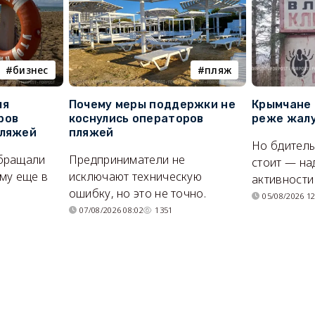
бизнес
пляж
ля
Почему меры поддержки не
Крымчане 
ров
коснулись операторов
реже жалу
пляжей
пляжей
Но бдитель
бращали
Предприниматели не
стоит — на
му еще в
исключают техническую
активности
ошибку, но это не точно.
05/08/2026 12
07/08/2026 08:02
1351