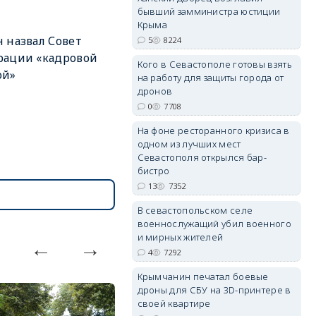
бывший замминистра юстиции
Крыма
 назвал Совет
5
8224
рации «кадровой
Кого в Севастополе готовы взять
ой»
на работу для защиты города от
erid: 2SDnjdvhGXG
дронов
0
7708
На фоне ресторанного кризиса в
одном из лучших мест
Севастополя открылся бар-
бистро
13
7352
В севастопольском селе
военнослужащий убил военного
и мирных жителей
4
7292
Крымчанин печатал боевые
дроны для СБУ на 3D-принтере в
своей квартире