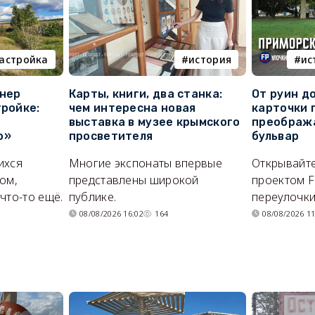
астройка
история
ис
онер
Карты, книги, два станка:
От руин д
тройке:
чем интересна новая
карточки 
выставка в музее крымского
преображ
о»
просветителя
бульвар
ихся
Многие экспонаты впервые
Открывайте
ом,
представлены широкой
проектом F
что-то ещё.
публике.
переулочки
08/08/2026 16:02
164
08/08/2026 11