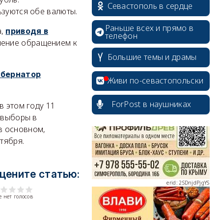
Севастополь в сердце
ьзуются обе валюты.
Раньше всех и прямо в
а,
приводя в
телефон
ление обращением к
Большие темы и драмы
убернатор
erid: 2SDnjcrDNw6
Живи по-севастопольски
ForPost в наушниках
в этом году 11
 выборы в
в основном,
нтября.
erid: 2SDnjdPjgYS
цените статью:
 нет голосов
erid: 2SDnjdvhGXG