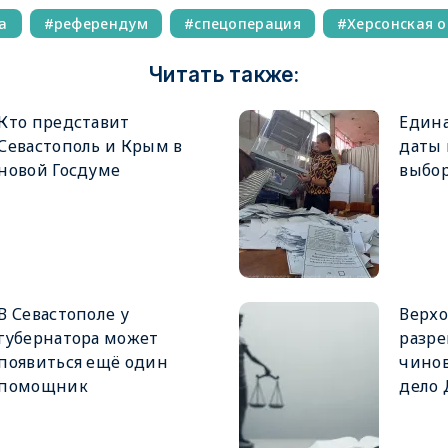
а
референдум
спецоперация
Херсонская 
Читать также:
Кто представит
Едина
Севастополь и Крым в
даты
новой Госдуме
выбор
В Севастополе у
Верхо
губернатора может
разре
появиться ещё один
чинов
помощник
дело