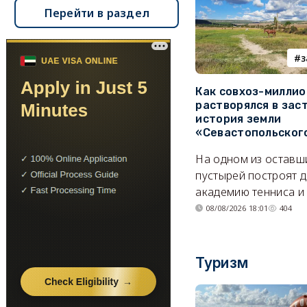
Перейти в раздел
з
Как совхоз-милли
растворялся в зас
история земли
«Севастопольског
На одном из оставш
пустырей построят д
академию тенниса и 
08/08/2026 18:01
404
Туризм