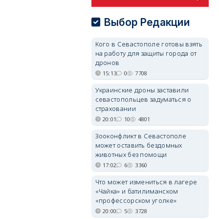
Выбор Редакции
Кого в Севастополе готовы взять
на работу для защиты города от
дронов
15:13
0
7708
Украинские дроны заставили
севастопольцев задуматься о
страховании
20:01
10
4801
Зооконфликт в Севастополе
может оставить бездомных
животных без помощи
17:02
6
3360
Что может измениться в лагере
«Чайка» и батилиманском
«профессорском уголке»
20:00
5
3728