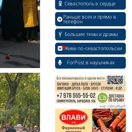
Севастополь в сердце
Раньше всех и прямо в
телефон
Большие темы и драмы
erid: 2SDnjcrDNw6
Живи по-севастопольски
ForPost в наушниках
erid: 2SDnjdPjgYS
erid: 2SDnjdvhGXG