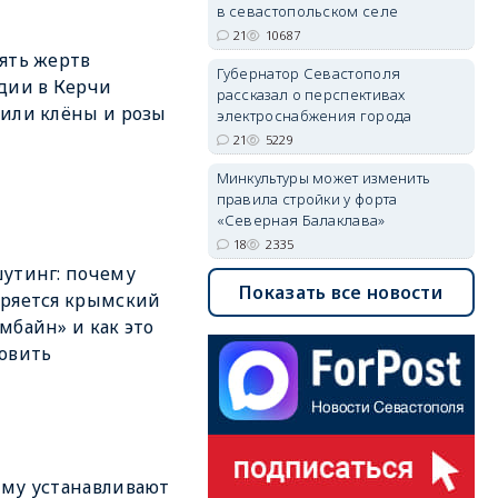
в севастопольском селе
21
10687
ять жертв
Губернатор Севастополя
дии в Керчи
рассказал о перспективах
или клёны и розы
электроснабжения города
21
5229
Минкультуры может изменить
правила стройки у форта
«Северная Балаклава»
18
2335
утинг: почему
Показать все новости
ряется крымский
мбайн» и как это
овить
му устанавливают