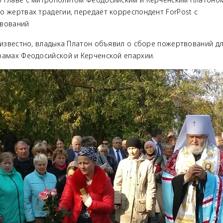
о жертвах традегии, передаёт корреспондент ForPost с
твований
о известно, владыка Платон объявил о сборе пожертвований д
рамах Феодосийской и Керченской епархии.