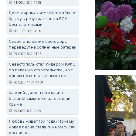
11:00
5
1768
Двое мирных жителей погибли в
Крыму в результате атаки ВСУ
беспилотниками
10:36
0
7039
Севастопольские светофоры
переведут на солнечные батареи
09:01
8
1125
Севастополь стал лидером ЮФО
по падению строительства, но с
одним позитивным нюансом
20:02
11
4169
Ханский дворец возглавил
бывший замминистра юстиции
Крыма
19:00
6
9499
Любовь живёт три года? Почему
новая песня стала гимном тысяч
россиянок