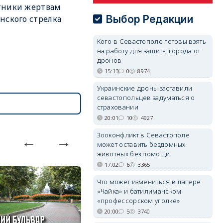
тники жертвам
Выбор Редакции
нского стрелка
Кого в Севастополе готовы взять
на работу для защиты города от
дронов
15:13
0
8974
Украинские дроны заставили
севастопольцев задуматься о
страховании
20:01
10
4927
Зооконфликт в Севастополе
может оставить бездомных
животных без помощи
17:02
6
3365
Что может измениться в лагере
«Чайка» и батилиманском
«профессорском уголке»
20:00
5
3740