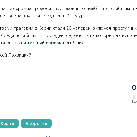
рымских храмах проходят заупокойные службы по погибшим в К
вастополе начался трёхдневный траур.
ртвами трагедии в Керчи стали 20 человек, включая преступни
Среди погибших — 15 студентов, девяти из которых не исполни
ти огласили
точный список
погибших.
ксей Лохвицкий
к
О
Еще
 Керчи
коротко