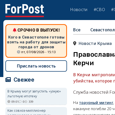
Новости
#СВО
#
Все
Севастопол
СРОЧНО В ВЫПУСК!
Кого в Севастополе готовы
взять на работу для защиты
Новости Крыма
города от дронов
пт, 07/08/2026 - 15:13
Православна
Керчи
Прислать новость
В Керчи митрополи
Свежее
убийства, которое
В Крыму могут запустить «узкую»
Служба новостей Fo
льготную ипотеку
09:01
0
339
На
траурный митинг
накануне погибли 20 
Как совхоз-миллионер
священнослужители во