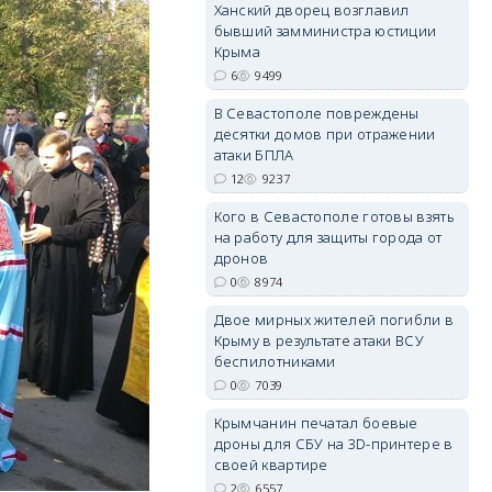
Ханский дворец возглавил
бывший замминистра юстиции
Крыма
6
9499
erid: 2SDnjdvhGXG
В Севастополе повреждены
десятки домов при отражении
атаки БПЛА
12
9237
Кого в Севастополе готовы взять
на работу для защиты города от
дронов
0
8974
Двое мирных жителей погибли в
Крыму в результате атаки ВСУ
беспилотниками
0
7039
Крымчанин печатал боевые
дроны для СБУ на 3D-принтере в
своей квартире
2
6557