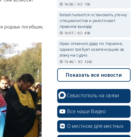
16:59
0
750
Китай пытается остановить утечку
специалистов и ужесточает
правила выезда
ля родных погибших,
16:07
0
458
Иран отменил удар по Украине,
однако требует компенсацию за
атаку на судно
15:46
3
1242
Показать все новости
Севастополь на связи
Все наши Видео
О местном для местных