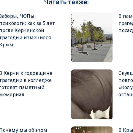
Читать также:
Заборы, ЧОПы,
В пам
психологи: как за 5 лет
траге
после Керченской
посад
трагедии изменился
Крым
В Керчи к годовщине
Скулш
трагедии в колледже
повто
готовят памятный
«Колу
мемориал
остан
Почему мы об этом
В Кры