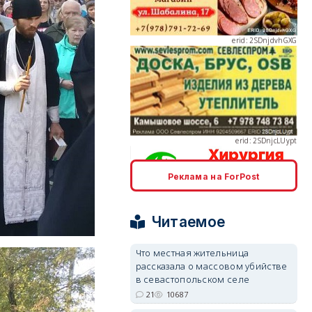
erid: 2SDnjcLUypt
Реклама на ForPost
erid: 2SDnjcrDNw6
Читаемое
Что местная жительница
рассказала о массовом убийстве
в севастопольском селе
erid: 2SDnjdPjgYS
21
10687