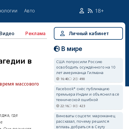
18+
нологии
Авто
Видео
Личный кабинет
Реклама
В мире
агедии в
США попросили Россию
освободить осуждённого на 10
лет американца Гилмана
16:40
2
490
время массового
Facebook* снёс публикацию
премьера Индии и объяснил всё
технической ошибкой
22:16
0
423
еджа, где
Виноваты соцсети: марокканец
рассказал, почему решился
ые
вплавь добраться в Сеуту
. Они возносят