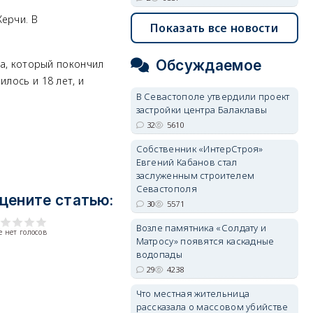
ерчи. В
Показать все новости
Обсуждаемое
ка, который покончил
лось и 18 лет, и
В Севастополе утвердили проект
застройки центра Балаклавы
32
5610
Собственник «ИнтерСтроя»
Евгений Кабанов стал
заслуженным строителем
Севастополя
цените статью:
30
5571
Возле памятника «Солдату и
 нет голосов
Матросу» появятся каскадные
водопады
29
4238
Что местная жительница
рассказала о массовом убийстве