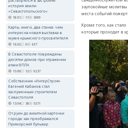
растворялся в застройке:
история земли
заупокойные молитвы 
«Севастопольского»
места событий.пожер
18:01
11
3009
Кроме того, как стал
Карты, книги, два станка: чем
которые проходит в х
интересна новая выставка в
музее крымского просветителя
16:02
0
637
В Севастополе повреждены
десятки домов при отражении
атаки БПЛА
15:00
12
9237
Собственник «ИнтерСтроя»
Евгений Кабанов стал
заслуженным строителем
Севастополя
13:04
30
5571
От руин до визитной карточки
города: как преображался
Приморский бульвар