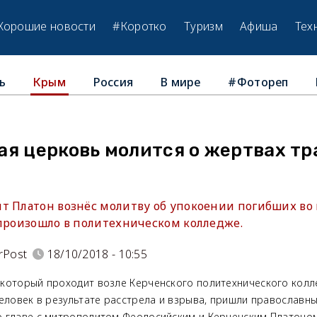
Хорошие новости
#Коротко
Туризм
Афиша
Тех
ь
Россия
В мире
#Фотореп
Крым
я церковь молится о жертвах тр
т Платон вознёс молитву об упокоении погибших во 
 произошло в политехническом колледже.
rPost
18/10/2018 - 10:55
, который проходит возле Керченского политехнического колл
человек в результате расстрела и взрыва, пришли православн
 главе с митрополитом Феодосийским и Керченским Платоном