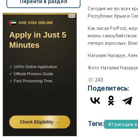
Перейти в раздел
Сегодня же во всех к
Республике Крым и Се
Как писал ForPost, же
жизнь самоубийством. 
пятеро взрослых. Влас
Наталия Назарук, Але
Фото Наталии Назару
243
Поделитесь:
Теги:
Трагедия в