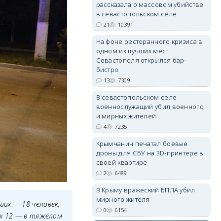
рассказала о массовом убийстве
в севастопольском селе
21
10391
На фоне ресторанного кризиса в
erid: 2SDnjdvhGXG
одном из лучших мест
Севастополя открылся бар-
бистро
13
7309
В севастопольском селе
военнослужащий убил военного
и мирных жителей
4
7235
Крымчанин печатал боевые
дроны для СБУ на 3D-принтере в
своей квартире
2
6489
В Крыму вражеский БПЛА убил
мирного жителя
ших — 18 человек,
0
6154
их 12 — в тяжёлом