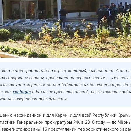
 кто и что сработали на взрыв, который, как видно на фото 
ак говорят очевидцы, произошёл на первом этаже — уже после
сляков упал мёртвым на пол библиотеки? На этот вопрос д
е, как
сообщил
один из их представителей, разыскивают сооб
отив совершения преступления.
шенно неожиданной и для Керчи, и для всей Республики Крым.
тистики Генеральной прокуратуры РФ, в 2018 году — до Чёрн
 зарегистрированы 16 преступлений террористического харак