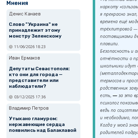
Мнения
наркоту «сользам
Денис Канаев
я прекрасно знал
времена ещё мод
Слово "Украина" не
трёхлитровой — с
принадлежит этому
монстру Зеленскому
поставщиками деш
плавили.
11/06/2026 18:23
Безопасность и 
Иван Ермаков
отчётности о пр
школьники идут «
Депутаты Севастополя:
(металлодектора
кто они для города —
представители или
термосов и прос
наблюдатели?
родственник заву
есть,
за это в
—
03/12/2025 17:36
психолог показыв
Владимир Петров
ведь по соцсетя
и необходимо, по
Утыкано гламуром:
нержавеющие сердца
Когда у моей зна
появились над Балаклавой
родителей подруг