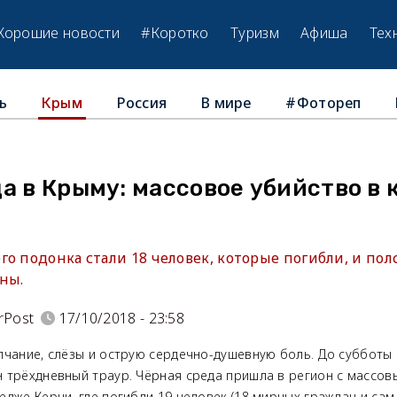
Хорошие новости
#Коротко
Туризм
Афиша
Тех
ь
Россия
В мире
#Фотореп
Крым
а в Крыму: массовое убийство в
о подонка стали 18 человек, которые погибли, и пол
ны.
rPost
17/10/2018 - 23:58
лчание, слёзы и острую сердечно-душевную боль. До субботы
 трёхдневный траур. Чёрная среда пришла в регион с массов
дже Керчи, где погибли 19 человек (18 мирных граждан и сам 