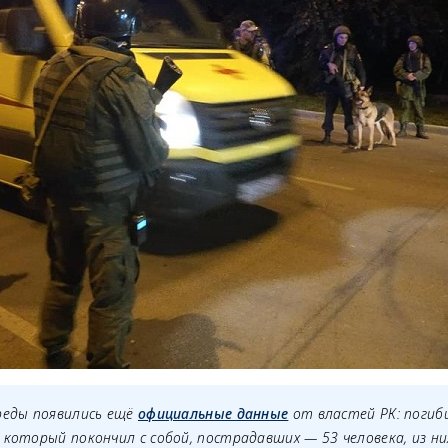
реды появились ещё
официальные данные
от властей РК: погиб
 который покончил с собой, пострадавших — 53 человека, из н