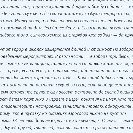
ут» наносить, а ружьё купить на форуме и бомбу собрать — не 
, где купить ружьё и где скачать книжку «азбука террориста», 
емного Интернета, а сейчас теневая сеть позволяет даже голо
 доставкой на дом. Тем более Керчь и Севастополь всегда сч
ёвого тола, выплавляемого из снарядов «эха войны» — да пря
антитеррор в школах измеряются длиной и стоимостью забор
оведённых мероприятиях. В реальности — в заборе три дыры, 
в самоволку» за пиццей, потому что в столовой кормят г...м, 
 — прим.) если и есть, то отключена, ибо пищит от школьны
то раздражает, охранник на входе — Колькиной бабы сестры м
ча, пистолет он достаёт секунд за семь, если вообще вспомнит
ремя означенное оружие ему введут ректально до слепой кишк
ает детям картинки и играет в игры, понятия не имея, что та
м отмониторить настроения, вычислить травлю, обнаружить 
тому что в тусовку на скамейке взрослого никто не пустит.
комой 13-летняя дочь не вернулась ко времени, к 11 ночи — никт
, друзей друзей, учителей, включая классного руководителя и 