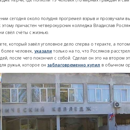
ении сегодня около полудня прогремел взрыв и прозвучали в
к этому причастен четверокурсник колледжа Владислав Росля
и свёл счёты с жизнью.
ете, который завёл уголовное дело сперва о теракте, а пот
и более человек,
указали
только на то, что Росляков расстре
ей, после чего покончил с собой. Сделал он это на втором эт
для ружья, которое он
заблаговременно купил
в обычном ор