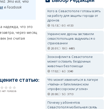
Выбор Редакции
лей. Это всё, что
ал
в Facebook
Кого в Севастополе готовы взять
на работу для защиты города от
дронов
15:13
0
4133
 надежда, что это
езавтра, через месяц
Украинские дроны заставили
век (не считая
севастопольцев задуматься о
страховании
20:01
10
4485
Зооконфликт в Севастополе
может оставить бездомных
животных без помощи
17:02
6
3340
цените статью:
Что может измениться в лагере
«Чайка» и батилиманском
«профессорском уголке»
 нет голосов
20:00
5
3713
Почему у абонентов
Севастополя мобильная связь