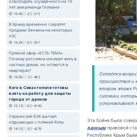
освободить осуждённого на 10
лет американца Гилмана
16:40
2
213
В Крыму временно сократят
продажи бензина на некоторых
АЗС
16:29
0
207
Прямой эфир «ЕСТЬ ТЕМА».
Почему россияне мечтают жить в
частных домах, но остаются в
квартирах?
Остаётся вопрос:
16:00
1
483
происшествия и к
Кого в Севастополе готовы
втором этаже Ро
взять на работу для защиты
силовики, которы
города от дронов
устанавливают м
15:13
0
4145
Украинский БЭК выгнал
Эта бойня была совер
отдыхающих с пляжей Ялты
данным
правовой ста
14:15
5
4270
Республике Крым были