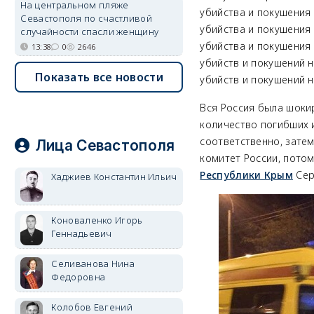
На центральном пляже
убийства и покушения 
Севастополя по счастливой
убийства и покушения 
случайности спасли женщину
убийства и покушения 
13:38
0
2646
убийств и покушений н
Показать все новости
убийств и покушений н
Вся Россия была шокир
количество погибших 
соответственно, затем
Лица Севастополя
комитет России, пото
Республики Крым
Сер
Хаджиев Константин Ильич
Коноваленко Игорь
Геннадьевич
Селиванова Нина
Федоровна
Колобов Евгений