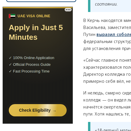
состоянии.
В Керчь находятся ми
Васильева, заместите
Путин
выразил собол
федеральным структу
для установления при
«Сейчас главное понят
характеризовался пол
Директор колледжа гов
примерно себя вёл, не
И нелюдь, смирно сид
колледж — он видел ли
начнётся смертельная 
пути. Хотя нашлись те,
«18-летний маль