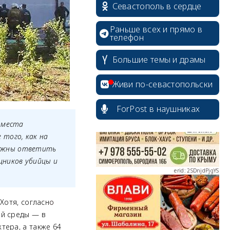
Севастополь в сердце
Раньше всех и прямо в
телефон
Большие темы и драмы
erid: 2SDnjcrDNw6
Живи по-севастопольски
ForPost в наушниках
с места
 того, как на
erid: 2SDnjdPjgYS
олжны ответить
щников убийцы и
 Хотя,
согласн
о
erid: 2SDnjdvhGXG
ый среды — в
тера, а также 64