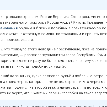
нистр здравоохранения России Вероника Скворцова, министр
ль генерального прокурора России Андрей Кикоть. Президент
езнования
родным и близким погибших в политехническом ко
рам оказать экстренную помощь пострадавшим и принять не
чин произошедшего.
ь, что толкнуло этого нелюдя на преступление, пока не поним
ожительно, — рассказал журналистам глава Республики Крым 
орит, что даже ни разу не было педсовета <по нему>, сидел 
 вызывал никогда подобных ситуаций».
евший на занятиях, купил помповое ружьё и побольше патроно
ца своих жертв, которые даже не подозревали, что через мин
жатва, поднялся на второй этаж и начал стрелять во всех, кт
 кто не верит, что 18-летний парень способен на такое зверст
чик «не мог». Гранты писать они могут и на форумы ездить, и