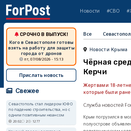
Новости
#СВО
#
Все
Севастопол
СРОЧНО В ВЫПУСК!
Кого в Севастополе готовы
взять на работу для защиты
Новости Крыма
города от дронов
пт, 07/08/2026 - 15:13
Чёрная сред
Керчи
Прислать новость
Жертвами 18-летнег
Свежее
которые были ране
Севастополь стал лидером ЮФО
Служба новостей Fo
по падению строительства, но с
одним позитивным нюансом
Крым погрузился в мо
20:02
2
1277
полуострове объявлен
политехническом колле