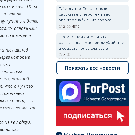
мог. В свои 18-ть
Губернатор Севастополя
— и это во
рассказал о перспективах
электроснабжения города
ву купить в банке
21
4319
итались основными
мо на костре и
Что местная жительница
рассказала о массовом убийстве
в севастопольском селе
а и толщиной
21
10390
через которые
рамка
Показать все новости
х стальных
ужик, дальний
, что он у него
и. Школьный
м в головах, — а
«изгоя» возможно
о из её подруг,
школьного