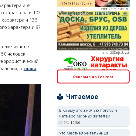
характера и 84
го характера и 102
 характера и 136
ого характера и 97
erid: 2SDnjcLUypt
увеличивается
 50 человек
террористический
раненых, а
глава
Реклама на ForPost
erid: 2SDnjcrDNw6
Читаемое
В Крыму этой ночью погибли
четверо мирных жителей
erid: 2SDnjdPjgYS
0
17480
Что местная жительница