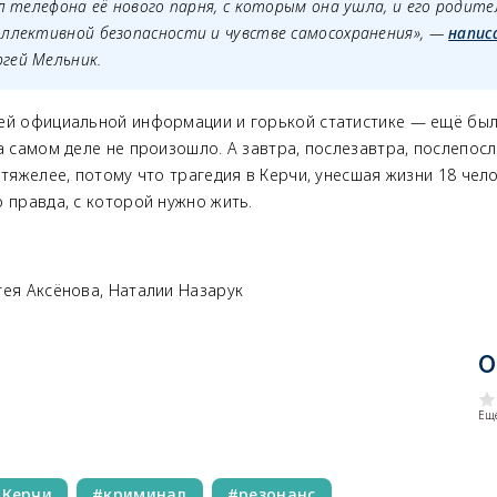
ал телефона её нового парня, с которым она ушла, и его родите
оллективной безопасности и чувстве самосохранения», —
напис
гей Мельник.
ей официальной информации и горькой статистике — ещё была
а самом деле не произошло. А завтра, послезавтра, послепосл
 тяжелее, потому что трагедия в Керчи, унесшая жизни 18 чело
 правда, с которой нужно жить.
гея Аксёнова, Наталии Назарук
О
Еще
 Керчи
криминал
резонанс