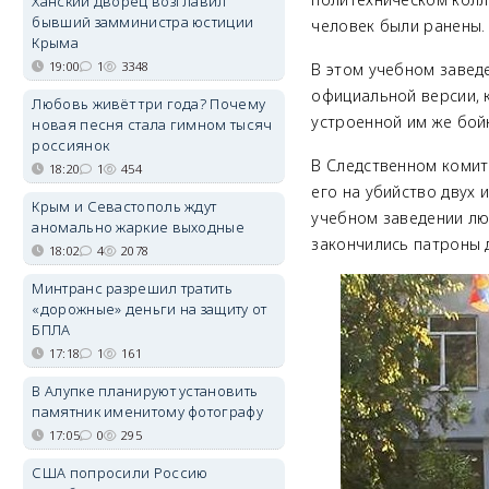
Ханский дворец возглавил
бывший замминистра юстиции
человек были ранены.
Крыма
19:00
1
3348
В этом учебном завед
официальной версии, 
Любовь живёт три года? Почему
устроенной им же бойн
новая песня стала гимном тысяч
россиянок
В Следственном комит
18:20
1
454
его на убийство двух 
Крым и Севастополь ждут
учебном заведении люд
аномально жаркие выходные
закончились патроны 
18:02
4
2078
Минтранс разрешил тратить
«дорожные» деньги на защиту от
БПЛА
17:18
1
161
В Алупке планируют установить
памятник именитому фотографу
17:05
0
295
США попросили Россию