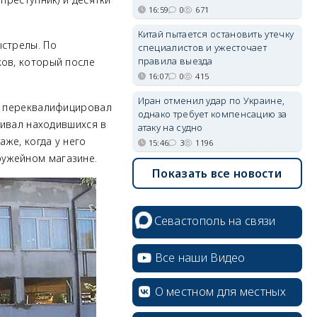
16:59
0
671
Китай пытается остановить утечку
ыстрелы. По
специалистов и ужесточает
правила выезда
ков, который после
16:07
0
415
Иран отменил удар по Украине,
ом переквалифицировал
однако требует компенсацию за
ливал находившихся в
атаку на судно
аже, когда у него
15:46
3
1196
ужейном магазине.
Показать все новости
Севастополь на связи
Все наши Видео
О местном для местных