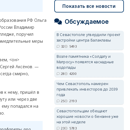
Показать все новости
 образования РФ Ольга
Обсуждаемое
 России Владимир
лледже, поручил
В Севастополе утвердили проект
застройки центра Балаклавы
замедлительные меры
32
5493
Возле памятника «Солдату и
аем, <он>
Матросу» появятся каскадные
Сергей Аксёнов. —
водопады
всегда смирно,
28
4200
Чем Севастополь намерен
привлекать инвесторов до 2039
в к нему, пришёл в
года
уту или через две
25
2193
о ему попадался на
Севастопольцам обещают
во.
хорошие новости о бензине уже
на этой неделе
23
5783
 трафареты про