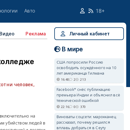
18+
нологии
Авто
Видео
Личный кабинет
Реклама
В мире
 колледже
США попросили Россию
освободить осуждённого на 10
лет американца Гилмана
16:40
2
213
сотни человек,
Facebook* снёс публикацию
премьера Индии и объяснил всё
технической ошибкой
22:16
0
370
 включительно на
Виноваты соцсети: марокканец
рассказал, почему решился
ым убийством людей в
вплавь добраться в Сеуту
преступник) и десятки