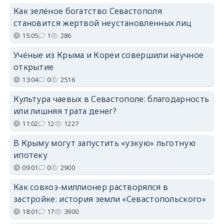
Как зелёное богатство Севастополя
становится жертвой неустановленных лиц
15:05
1
286
Учёные из Крыма и Кореи совершили научное
открытие
13:04
0
2516
Культура чаевых в Севастополе: благодарность
или лишняя трата денег?
11:02
12
1227
В Крыму могут запустить «узкую» льготную
ипотеку
09:01
0
2900
Как совхоз-миллионер растворялся в
застройке: история земли «Севастопольского»
18:01
17
3900