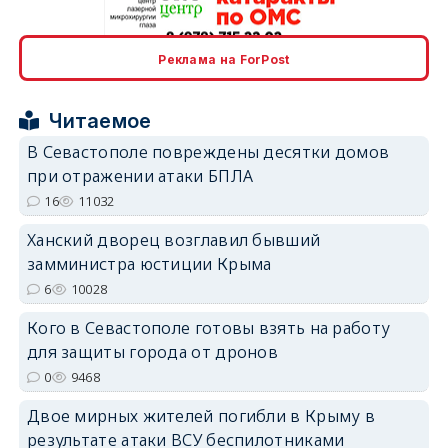
Реклама на ForPost
erid: 2SDnjcrDNw6
Читаемое
В Севастополе повреждены десятки домов
при отражении атаки БПЛА
16
11032
erid: 2SDnjdPjgYS
Ханский дворец возглавил бывший
замминистра юстиции Крыма
6
10028
Кого в Севастополе готовы взять на работу
для защиты города от дронов
erid: 2SDnjdvhGXG
0
9468
Двое мирных жителей погибли в Крыму в
результате атаки ВСУ беспилотниками