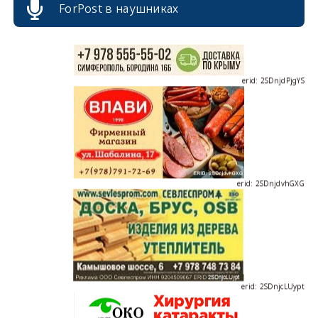
ForPost в наушниках
erid: 2SDnjdPjgYS
erid: 2SDnjdvhGXG
erid: 2SDnjcLUypt