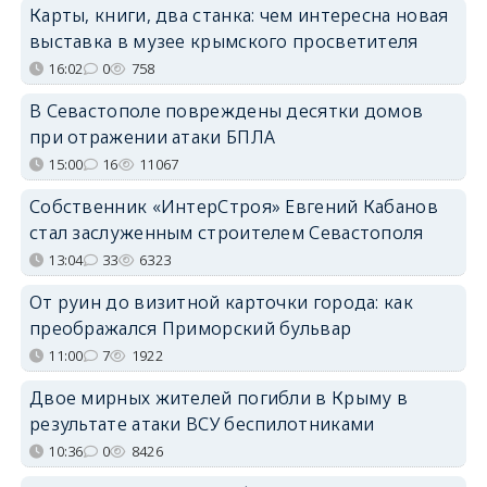
Карты, книги, два станка: чем интересна новая
выставка в музее крымского просветителя
16:02
0
758
В Севастополе повреждены десятки домов
при отражении атаки БПЛА
15:00
16
11067
Собственник «ИнтерСтроя» Евгений Кабанов
стал заслуженным строителем Севастополя
13:04
33
6323
От руин до визитной карточки города: как
преображался Приморский бульвар
11:00
7
1922
Двое мирных жителей погибли в Крыму в
результате атаки ВСУ беспилотниками
10:36
0
8426