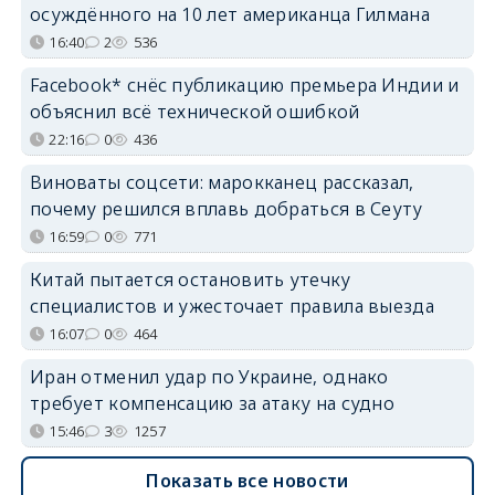
осуждённого на 10 лет американца Гилмана
16:40
2
536
Facebook* снёс публикацию премьера Индии и
объяснил всё технической ошибкой
22:16
0
436
Виноваты соцсети: марокканец рассказал,
почему решился вплавь добраться в Сеуту
16:59
0
771
Китай пытается остановить утечку
специалистов и ужесточает правила выезда
16:07
0
464
Иран отменил удар по Украине, однако
требует компенсацию за атаку на судно
15:46
3
1257
Показать все новости