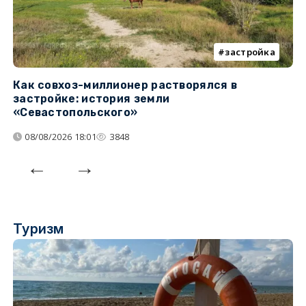
застройка
Как совхоз-миллионер растворялся в
К
застройке: история земли
н
«Севастопольского»
п
08/08/2026 18:01
3848
Туризм