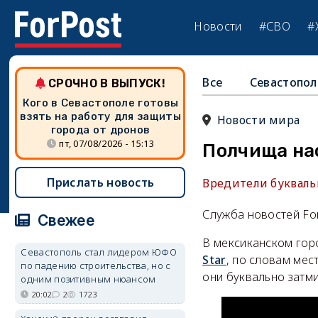
Новости
#СВО
#
Все
Севастопол
СРОЧНО В ВЫПУСК!
Кого в Севастополе готовы
взять на работу для защиты
Новости мира
города от дронов
пт, 07/08/2026 - 15:13
Полчища на
Прислать новость
Вредители букваль
Служба новостей Fo
Свежее
В мексиканском гор
Севастополь стал лидером ЮФО
Star
, по словам мес
по падению строительства, но с
они буквально затми
одним позитивным нюансом
20:02
2
1723