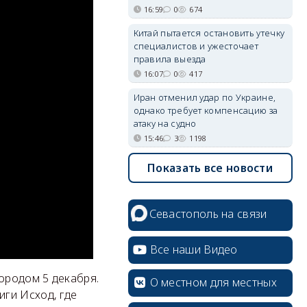
16:59
0
674
Китай пытается остановить утечку
специалистов и ужесточает
правила выезда
16:07
0
417
Иран отменил удар по Украине,
однако требует компенсацию за
атаку на судно
15:46
3
1198
Показать все новости
Севастополь на связи
Все наши Видео
ородом 5 декабря.
О местном для местных
ги Исход, где