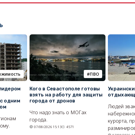
ь
ижимость
ПВО
 лидером
Кого в Севастополе готовы
Украински
взять на работу для защиты
отдыхающи
 с одним
города от дронов
Людей эвак
сом
Что надо знать о МОГах
набережно
егионам
города.
курорта, п
ому.
07/08/2026 15:13
4571
разминиров