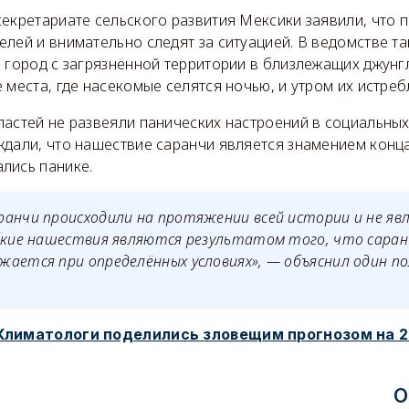
секретариате сельского развития Мексики заявили, что 
лей и внимательно следят за ситуацией. В ведомстве та
 город с загрязнённой территории в близлежащих джунг
 места, где насекомые селятся ночью, и утром их истреб
астей не развеяли панических настроений в социальных
дали, что нашествие саранчи является знамением конца
лись панике.
анчи происходили на протяжении всей истории и не яв
акие нашествия являются результатом того, что саран
ается при определённых условиях», — объяснил один п
Климатологи поделились зловещим прогнозом на 2
О