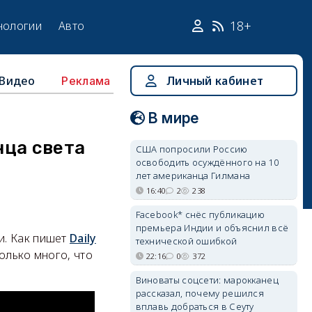
18+
нологии
Авто
Видео
Личный кабинет
Реклама
В мире
нца света
США попросили Россию
освободить осуждённого на 10
лет американца Гилмана
16:40
2
238
Facebook* снёс публикацию
премьера Индии и объяснил всё
и. Как пишет
Daily
технической ошибкой
олько много, что
22:16
0
372
Виноваты соцсети: марокканец
рассказал, почему решился
вплавь добраться в Сеуту