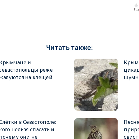
Еще
Читать также:
Крымчане и
Крым
севастопольцы реже
цика
жалуются на клещей
шумн
Слётки в Севастополе:
Песня
кого нельзя спасать и
приро
почему они не
свист