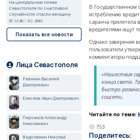
На центральном пляже
В Государственном 
Севастополя по счастливой
истреблению вредите
случайности спасли женщину
13:38
0
2885
саранча прилетела в
вредителями ищут те
Показать все новости
Однако заверения вл
пользователи утверж
комментаторы подда
Лица Севастополя
«Нашествия сар
Ревякин Василий
конца света. Т
Дмитриевич
быстро размнож
соцсети.
Елисеев Иван Дмитриевич
Читайте по теме:
Пирожков Александр
Николаевич
753
Поделитесь:
Водолазкин Николай