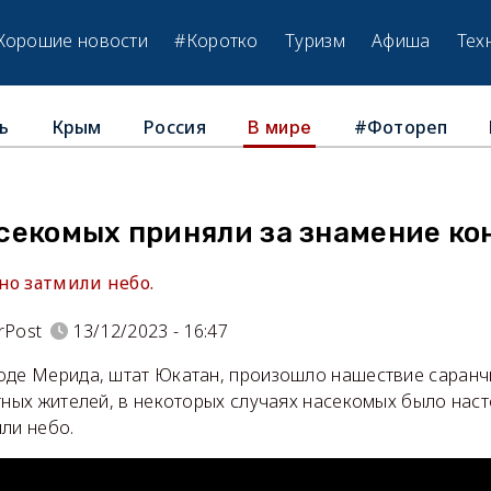
Хорошие новости
#Коротко
Туризм
Афиша
Тех
ь
Крым
Россия
#Фотореп
В мире
секомых приняли за знамение ко
но затмили небо.
rPost
13/12/2023 - 16:47
оде Мерида, штат Юкатан, произошло нашествие саранч
тных жителей, в некоторых случаях насекомых было наст
ли небо.