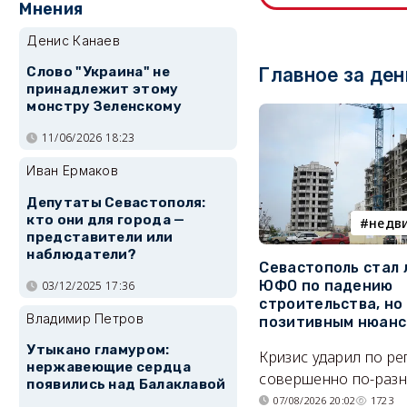
Мнения
Денис Канаев
Слово "Украина" не
Главное за ден
принадлежит этому
монстру Зеленскому
11/06/2026 18:23
Иван Ермаков
Депутаты Севастополя:
кто они для города —
недв
представители или
наблюдатели?
Севастополь стал
ЮФО по падению
03/12/2025 17:36
строительства, но
Владимир Петров
позитивным нюан
Утыкано гламуром:
Кризис ударил по р
нержавеющие сердца
совершенно по-разн
появились над Балаклавой
07/08/2026 20:02
1723