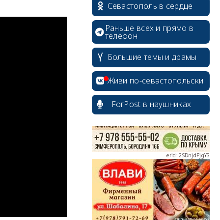
Севастополь в сердце
Раньше всех и прямо в
телефон
Большие темы и драмы
erid: 2SDnjcrDNw6
Живи по-севастопольски
ForPost в наушниках
erid: 2SDnjdPjgYS
erid: 2SDnjdvhGXG