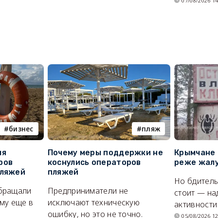
07/08/2026 14
бизнес
пляж
ля
Почему меры поддержки не
Крымчане 
ров
коснулись операторов
реже жалу
пляжей
пляжей
Но бдитель
бращали
Предприниматели не
стоит — на
му еще в
исключают техническую
активности
ошибку, но это не точно.
05/08/2026 12