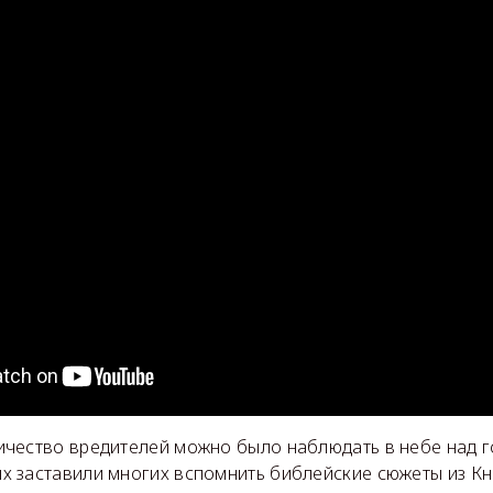
чество вредителей можно было наблюдать в небе над г
 заставили многих вспомнить библейские сюжеты из Кни