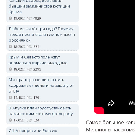
Ханский дворец возглавил
бывший замминистра юстиции
Крыма
19:00
1
4829
Любовь живёт три года? Почему
новая песня стала гимном тысяч
россиянок
18:20
1
534
Крым и Севастополь ждут
аномально жаркие выходные
18:02
4
2295
Минтранс разрешил тратить
«дорожные» деньги на защиту от
БПЛА
17:18
1
179
В Алупке планируют установить
памятник именитому фотографу
17:05
0
324
Самое большое коли
Миллионы насекомых
США попросили Россию