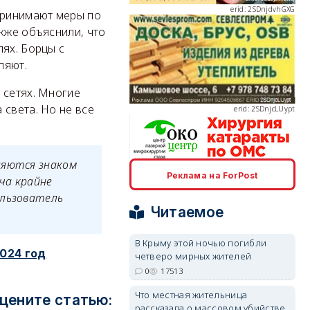
принимают меры по
кже объяснили, что
лях. Борцы с
ляют.
erid: 2SDnjcLUypt
 сетях. Многие
 света. Но не все
ляются знаком
Реклама на ForPost
erid: 2SDnjcrDNw6
ча крайне
ользователь
Читаемое
В Крыму этой ночью погибли
024 год
четверо мирных жителей
0
17513
erid: 2SDnjdPjgYS
Что местная жительница
цените статью:
рассказала о массовом убийстве