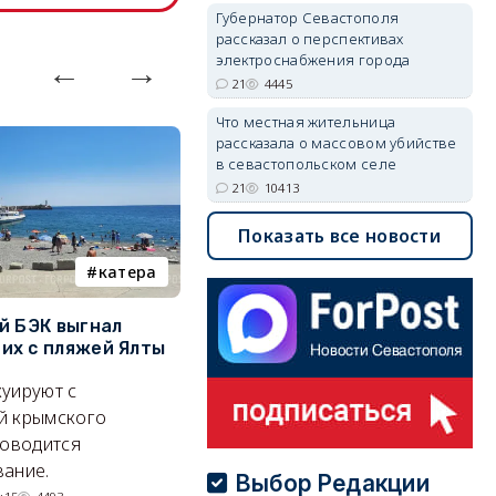
Губернатор Севастополя
рассказал о перспективах
электроснабжения города
21
4445
Что местная жительница
рассказала о массовом убийстве
в севастопольском селе
21
10413
Показать все новости
катера
электроснабжение
й БЭК выгнал
Губернатор Севастополя
П
х с пляжей Ялты
рассказал о перспективах
к
электроснабжения города
п
уируют с
Энергетики, подчеркнул он,
П
й крымского
делают практически
и
роводится
невозможное.
ош
ание.
Выбор Редакции
07/08/2026 10:13
4445