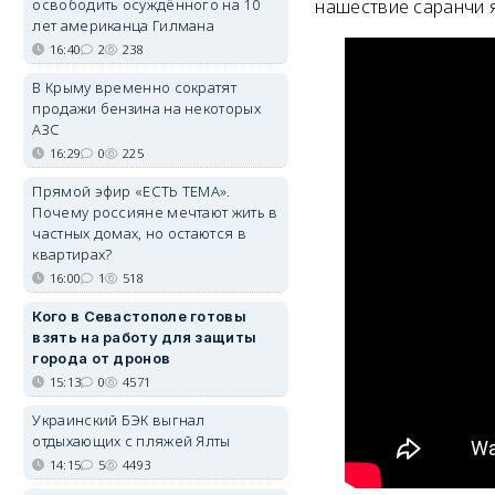
освободить осуждённого на 10
нашествие саранчи я
лет американца Гилмана
16:40
2
238
В Крыму временно сократят
продажи бензина на некоторых
АЗС
16:29
0
225
Прямой эфир «ЕСТЬ ТЕМА».
Почему россияне мечтают жить в
частных домах, но остаются в
квартирах?
16:00
1
518
Кого в Севастополе готовы
взять на работу для защиты
города от дронов
15:13
0
4571
Украинский БЭК выгнал
отдыхающих с пляжей Ялты
14:15
5
4493