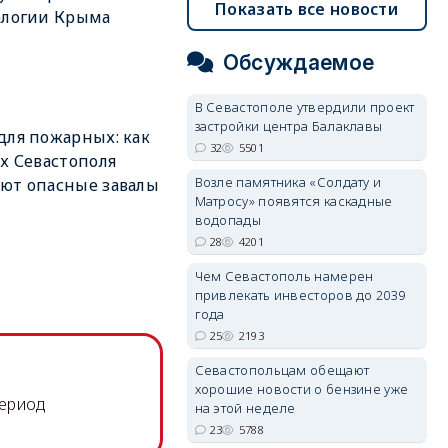
Показать все новости
ологии Крыма
Обсуждаемое
В Севастополе утвердили проект
застройки центра Балаклавы
для пожарных: как
32
5501
ах Севастополя
Возле памятника «Солдату и
ют опасные завалы
Матросу» появятся каскадные
водопады
28
4201
Чем Севастополь намерен
привлекать инвесторов до 2039
года
25
2193
Севастопольцам обещают
хорошие новости о бензине уже
период
на этой неделе
23
5788