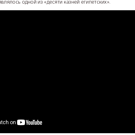
влялось одной из «десяти казней египетских».