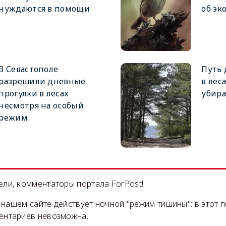
нуждаются в помощи
об эк
В Севастополе
Путь 
разрешили дневные
в лес
прогулки в лесах
убира
несмотря на особый
режим
ли, комментаторы портала ForPost!
на нашем сайте действует ночной "режим тишины": в этот 
ентариев невозможна.