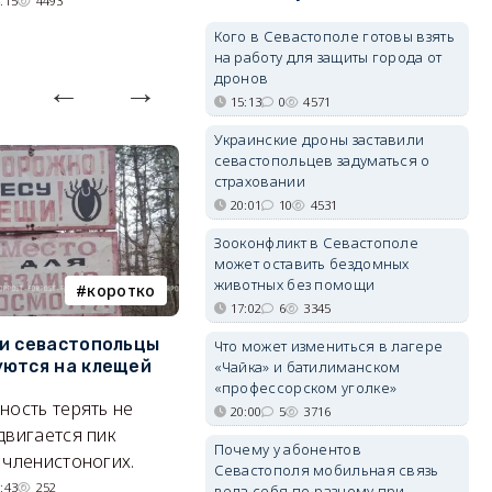
:15
4493
Кого в Севастополе готовы взять
на работу для защиты города от
дронов
15:13
0
4571
Украинские дроны заставили
севастопольцев задуматься о
страховании
20:01
10
4531
Зооконфликт в Севастополе
может оставить бездомных
животных без помощи
коротко
Балаклава
17:02
6
3345
и севастопольцы
В Севастополе утвердили
Н
Что может измениться в лагере
ются на клещей
проект застройки центра
С
«Чайка» и батилиманском
Балаклавы
и
«профессорском уголке»
ность терять не
20:00
5
3716
Там появится туристический
М
двигается пик
Почему у абонентов
квартал с отелями и
н
 членистоногих.
Севастополя мобильная связь
парковками.
:43
252
вела себя по-разному при