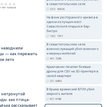
в севастопольском селе
 нет голосов
21
10416
На фоне ресторанного кризиса в
одном из лучших мест
erid: 2SDnjdvhGXG
Севастополя открылся бар-
бистро
13
7311
В севастопольском селе
 наводнили
военнослужащий убил военного
и мирных жителей
ды — как пережить
4
7245
ое лето
Крымчанин печатал боевые
дроны для СБУ на 3D-принтере в
своей квартире
2
6493
В Крыму вражеский БПЛА убил
 нетронутой
мирного жителя
0
6160
ды: как птица-
улька рассказывает