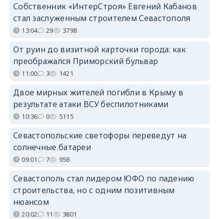
Собственник «ИнтерСтроя» Евгений Кабанов
стал заслуженным строителем Севастополя
13:04
29
3798
От руин до визитной карточки города: как
преображался Приморский бульвар
11:00
3
1421
Двое мирных жителей погибли в Крыму в
результате атаки ВСУ беспилотниками
10:36
0
5115
Севастопольские светофоры переведут на
солнечные батареи
09:01
7
958
Севастополь стал лидером ЮФО по падению
строительства, но с одним позитивным
нюансом
20:02
11
3801