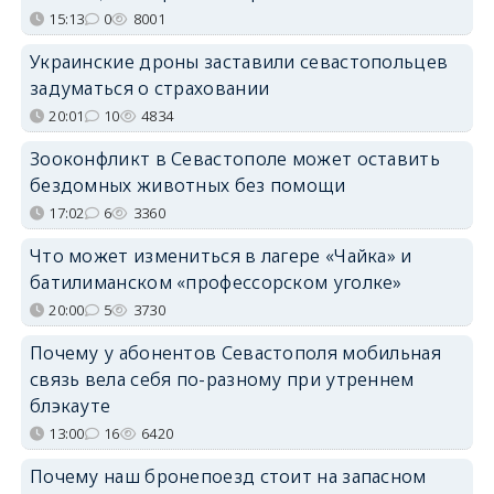
15:13
0
8001
Украинские дроны заставили севастопольцев
задуматься о страховании
20:01
10
4834
Зооконфликт в Севастополе может оставить
бездомных животных без помощи
17:02
6
3360
Что может измениться в лагере «Чайка» и
батилиманском «профессорском уголке»
20:00
5
3730
Почему у абонентов Севастополя мобильная
связь вела себя по-разному при утреннем
блэкауте
13:00
16
6420
Почему наш бронепоезд стоит на запасном