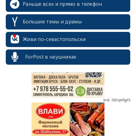
Раньше всех и прямо в телефон
Большие темы и драмы
Живи по-севастопольски
erid: 2SDnjcrDNw6
ForPost в наушниках
erid: 2SDnjdPjgYS
erid: 2SDnjdvhGXG