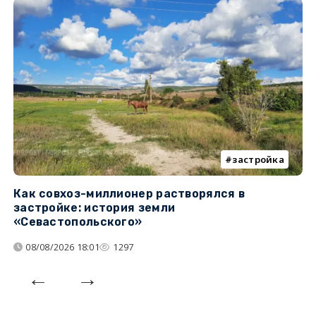
застройка
Как совхоз-миллионер растворялся в
К
застройке: история земли
н
«Севастопольского»
п
08/08/2026 18:01
1297