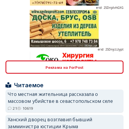
erid: 2SDnjcLUypt
Реклама на ForPost
erid: 2SDnjcrDNw6
Читаемое
Что местная жительница рассказала о
массовом убийстве в севастопольском селе
21
10619
erid: 2SDnjdPjgYS
Ханский дворец возглавил бывший
замминистра юстиции Крыма