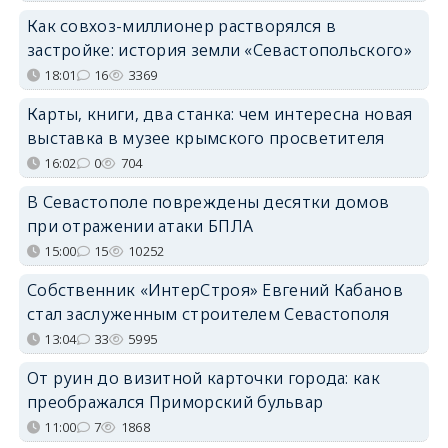
Как совхоз-миллионер растворялся в
застройке: история земли «Севастопольского»
18:01
16
3369
Карты, книги, два станка: чем интересна новая
выставка в музее крымского просветителя
16:02
0
704
В Севастополе повреждены десятки домов
при отражении атаки БПЛА
15:00
15
10252
Собственник «ИнтерСтроя» Евгений Кабанов
стал заслуженным строителем Севастополя
13:04
33
5995
От руин до визитной карточки города: как
преображался Приморский бульвар
11:00
7
1868