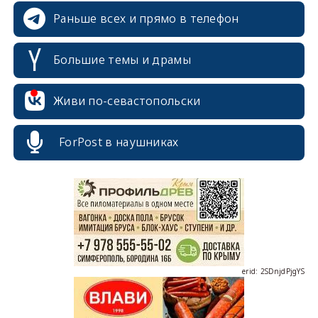
Раньше всех и прямо в телефон
Большие темы и драмы
Живи по-севастопольски
erid: 2SDnjcrDNw6
ForPost в наушниках
erid: 2SDnjdPjgYS