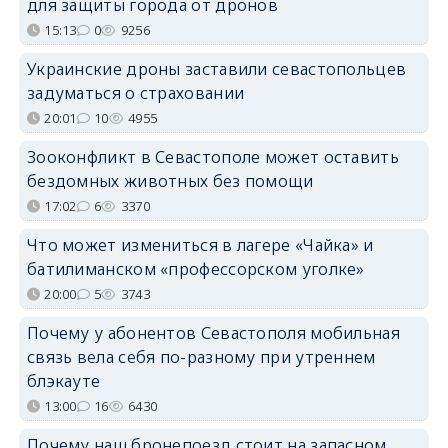
для защиты города от дронов
15:13
0
9256
Украинские дроны заставили севастопольцев
задуматься о страховании
20:01
10
4955
Зооконфликт в Севастополе может оставить
бездомных животных без помощи
17:02
6
3370
Что может измениться в лагере «Чайка» и
батилиманском «профессорском уголке»
20:00
5
3743
Почему у абонентов Севастополя мобильная
связь вела себя по-разному при утреннем
блэкауте
13:00
16
6430
Почему наш бронепоезд стоит на запасном