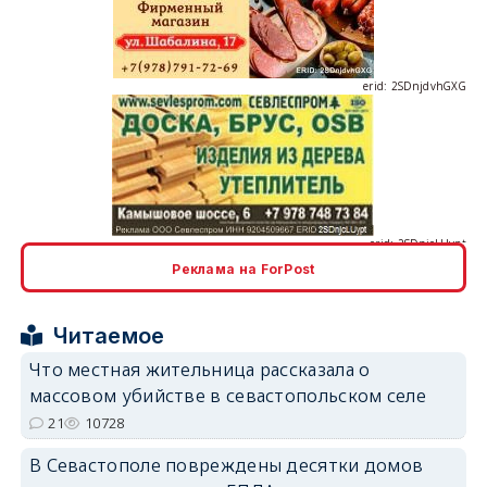
erid: 2SDnjdvhGXG
erid: 2SDnjcLUypt
Реклама на ForPost
erid: 2SDnjcrDNw6
Читаемое
Что местная жительница рассказала о
массовом убийстве в севастопольском селе
21
10728
В Севастополе повреждены десятки домов
erid: 2SDnjdPjgYS