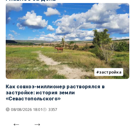
застройка
Как совхоз-миллионер растворялся в
К
застройке: история земли
н
«Севастопольского»
п
08/08/2026 18:01
3357