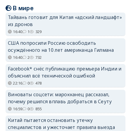
В мире
Тайвань готовит для Китая «адский ландшафт»
из дронов
16:40
1
329
США попросили Россию освободить
осуждённого на 10 лет американца Гилмана
16:40
2
732
Facebook* снёс публикацию премьера Индии и
объяснил всё технической ошибкой
22:16
0
478
Виноваты соцсети: марокканец рассказал,
почему решился вплавь добраться в Сеуту
16:59
0
855
Китай пытается остановить утечку
специалистов и ужесточает правила выезда