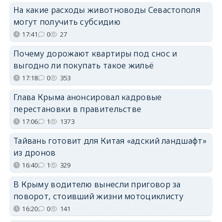
На какие расходы животноводы Севастополя
могут получить субсидию
17:41
0
27
Почему дорожают квартиры под снос и
выгодно ли покупать такое жильё
17:18
0
353
Глава Крыма анонсировал кадровые
перестановки в правительстве
17:06
1
1373
Тайвань готовит для Китая «адский ландшафт»
из дронов
16:40
1
329
В Крыму водителю вынесли приговор за
поворот, стоивший жизни мотоциклисту
16:20
0
141