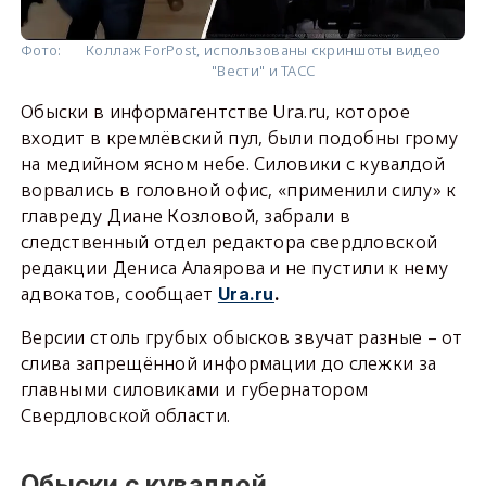
Фото:
Коллаж ForPost, использованы скриншоты видео
"Вести" и ТАСС
Обыски в информагентстве Ura.ru, которое
входит в кремлёвский пул, были подобны грому
на медийном ясном небе. Силовики с кувалдой
ворвались в головной офис, «применили силу» к
главреду Диане Козловой, забрали в
следственный отдел редактора свердловской
редакции Дениса Алаярова и не пустили к нему
адвокатов, сообщает
Ura.ru
.
Версии столь грубых обысков звучат разные – от
слива запрещённой информации до слежки за
главными силовиками и губернатором
Свердловской области.
Обыски с кувалдой