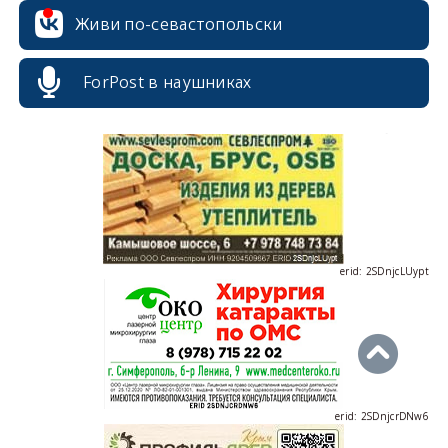
Живи по-севастопольски
ForPost в наушниках
erid: 2SDnjdvhGXG
erid: 2SDnjcLUypt
erid: 2SDnjcrDNw6