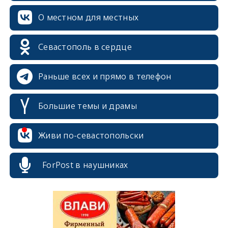
О местном для местных
Севастополь в сердце
Раньше всех и прямо в телефон
Большие темы и драмы
erid: 2SDnjcrDNw6
Живи по-севастопольски
ForPost в наушниках
erid: 2SDnjdPjgYS