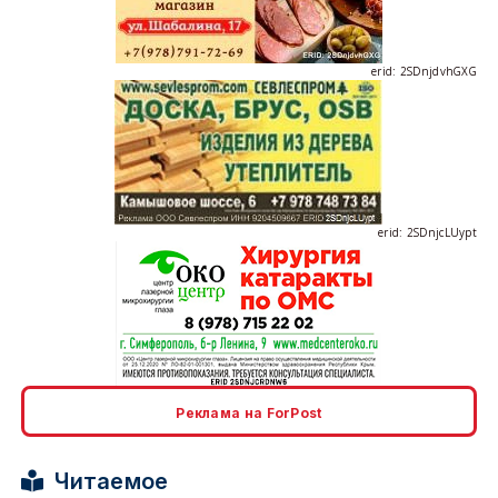
erid: 2SDnjdvhGXG
erid: 2SDnjcLUypt
erid: 2SDnjcrDNw6
Реклама на ForPost
Читаемое