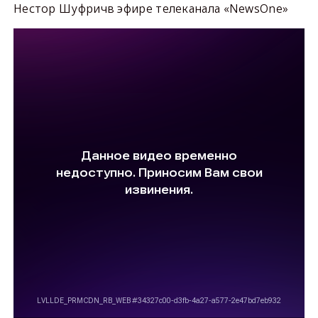
Нестор Шуфричв эфире телеканала «NewsOne»