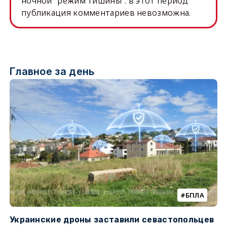
ночной "режим тишины": в этот период
публикация комментариев невозможна.
Главное за день
БПЛА
Украинские дроны заставили севастопольцев
З