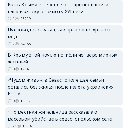
Как в Крыму в переплёте старинной книги
нашли ханскую грамоту XVI века
erid: 2SDnjdPjgYS
1
36929
Пчеловод рассказал, как правильно хранить
мёд
2
24365
В Крыму этой ночью погибли четверо мирных
erid: 2SDnjdvhGXG
жителей
0
17241
«Чудом живы»: в Севастополе две семьи
остались без жилья после налёта украинских
БПЛА
9
12312
Что местная жительница рассказала о
массовом убийстве в севастопольском селе
21
10182