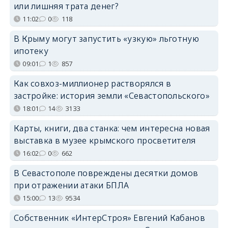
или лишняя трата денег?
11:02
0
118
В Крыму могут запустить «узкую» льготную
ипотеку
09:01
1
857
Как совхоз-миллионер растворялся в
застройке: история земли «Севастопольского»
18:01
14
3133
Карты, книги, два станка: чем интересна новая
выставка в музее крымского просветителя
16:02
0
662
В Севастополе повреждены десятки домов
при отражении атаки БПЛА
15:00
13
9534
Собственник «ИнтерСтроя» Евгений Кабанов