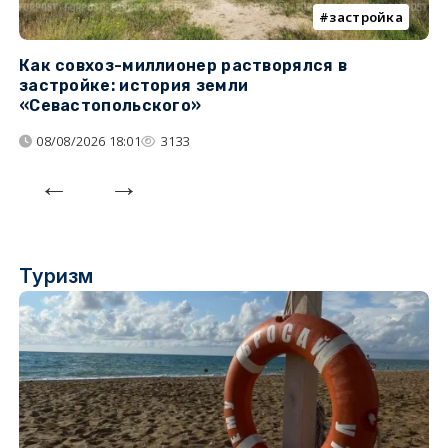
застройка
Как совхоз-миллионер растворялся в
К
застройке: история земли
н
«Севастопольского»
п
08/08/2026 18:01
3133
Туризм