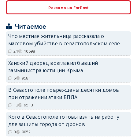
Реклама на ForPost
Читаемое
erid: 2SDnjcrDNw6
Что местная жительница рассказала о
массовом убийстве в севастопольском селе
21
10698
Ханский дворец возглавил бывший
замминистра юстиции Крыма
6
9581
erid: 2SDnjdPjgYS
В Севастополе повреждены десятки домов
при отражении атаки БПЛА
13
9513
Кого в Севастополе готовы взять на работу
erid: 2SDnjdvhGXG
для защиты города от дронов
0
9052