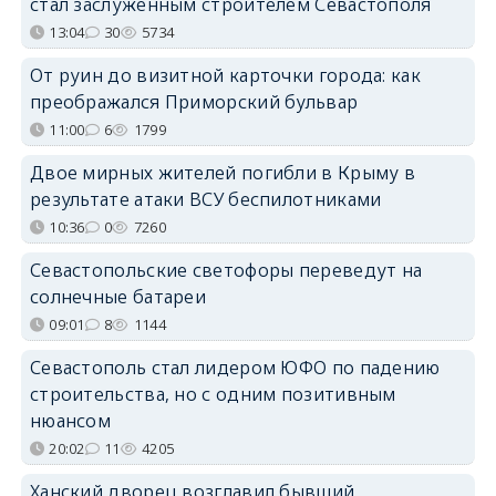
стал заслуженным строителем Севастополя
13:04
30
5734
От руин до визитной карточки города: как
преображался Приморский бульвар
11:00
6
1799
Двое мирных жителей погибли в Крыму в
результате атаки ВСУ беспилотниками
10:36
0
7260
Севастопольские светофоры переведут на
солнечные батареи
09:01
8
1144
Севастополь стал лидером ЮФО по падению
строительства, но с одним позитивным
нюансом
20:02
11
4205
Ханский дворец возглавил бывший