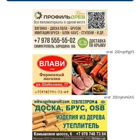
erid: 2SDnjdPjgYS
erid: 2SDnjdvhGXG
erid: 2SDnjcLUypt