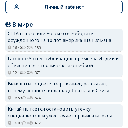
Личный кабинет
В мире
США попросили Россию освободить
осуждённого на 10 лет американца Гилмана
16:40
2
236
Facebook* снёс публикацию премьера Индии и
объяснил всё технической ошибкой
22:16
0
372
Виноваты соцсети: марокканец рассказал,
почему решился вплавь добраться в Сеуту
16:59
0
674
Китай пытается остановить утечку
специалистов и ужесточает правила выезда
16:07
0
417