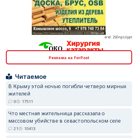
erid: 2SDnjcLUypt
Реклама на ForPost
erid: 2SDnjcrDNw6
Читаемое
В Крыму этой ночью погибли четверо мирных
жителей
0
17511
erid: 2SDnjdPjgYS
Что местная жительница рассказала о
массовом убийстве в севастопольском селе
21
10413