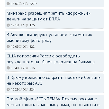
18:02
4
2279
Минтранс разрешил тратить «дорожные»
деньги на защиту от БПЛА
17:18
1
176
В Алупке планируют установить памятник
именитому фотографу
17:05
0
322
США попросили Россию освободить
осуждённого на 10 лет американца Гилмана
16:40
2
236
В Крыму временно сократят продажи бензина
на некоторых АЗС
16:29
0
224
Прямой эфир «ЕСТЬ ТЕМА». Почему россияне
мечтают жить в частных домах, но остаются в