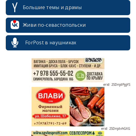
Большие темы и драмы
erid: 2SDnjcrDNw6
Живи по-севастопольски
ForPost в наушниках
erid: 2SDnjdPjgYS
erid: 2SDnjdvhGXG