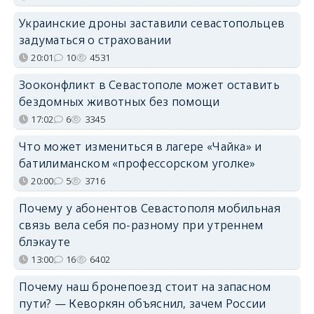
Украинские дроны заставили севастопольцев
задуматься о страховании
20:01
10
4531
Зооконфликт в Севастополе может оставить
бездомных животных без помощи
17:02
6
3345
Что может измениться в лагере «Чайка» и
батилиманском «профессорском уголке»
20:00
5
3716
Почему у абонентов Севастополя мобильная
связь вела себя по-разному при утреннем
блэкауте
13:00
16
6402
Почему наш бронепоезд стоит на запасном
пути? — Кеворкян объяснил, зачем России