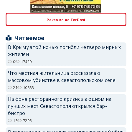
Реклама на ForPost
Читаемое
erid: 2SDnjcrDNw6
В Крыму этой ночью погибли четверо мирных
жителей
0
17420
Что местная жительница рассказала о
массовом убийстве в севастопольском селе
erid: 2SDnjdPjgYS
21
10333
На фоне ресторанного кризиса в одном из
лучших мест Севастополя открылся бар-
бистро
13
7295
erid: 2SDnjdvhGXG
В севастопольском селе военнослужащий убил