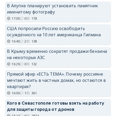
В Алупке планируют установить памятник
именитому фотографу
17:05
0
178
США попросили Россию освободить
осуждённого на 10 лет американца Гилмана
16:40
2
138
В Крыму временно сократят продажи бензина
на некоторых АЗС
16:29
0
132
Прямой эфир «ЕСТЬ ТЕМА». Почему россияне
мечтают жить в частных домах, но остаются в
квартирах?
16:00
1
361
Кого в Севастополе готовы взять на работу
для защиты города от дронов
15:13
0
2834