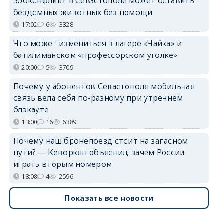
Зооконфликт в Севастополе может оставить
бездомных животных без помощи
17:02
6
3328
Что может измениться в лагере «Чайка» и
батилиманском «профессорском уголке»
20:00
5
3709
Почему у абонентов Севастополя мобильная
связь вела себя по-разному при утреннем
блэкауте
13:00
16
6389
Почему наш бронепоезд стоит на запасном
пути? — Кеворкян объяснил, зачем России
играть вторым номером
18:08
4
2596
Показать все новости