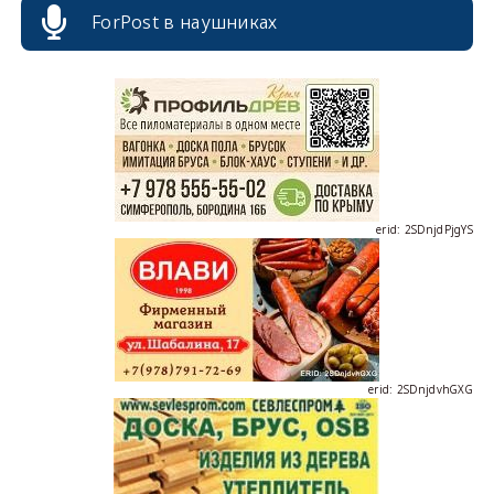
erid: 2SDnjcrDNw6
ForPost в наушниках
erid: 2SDnjdPjgYS
erid: 2SDnjdvhGXG
erid: 2SDnjcLUypt