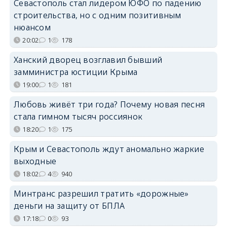
Севастополь стал лидером ЮФО по падению
строительства, но с одним позитивным
нюансом
20:02
1
178
Ханский дворец возглавил бывший
замминистра юстиции Крыма
19:00
1
181
Любовь живёт три года? Почему новая песня
стала гимном тысяч россиянок
18:20
1
175
Крым и Севастополь ждут аномально жаркие
выходные
18:02
4
940
Минтранс разрешил тратить «дорожные»
деньги на защиту от БПЛА
17:18
0
93