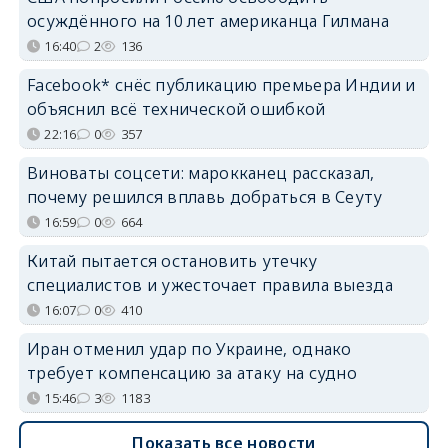
осуждённого на 10 лет американца Гилмана
16:40
2
136
Facebook* снёс публикацию премьера Индии и
объяснил всё технической ошибкой
22:16
0
357
Виноваты соцсети: марокканец рассказал,
почему решился вплавь добраться в Сеуту
16:59
0
664
Китай пытается остановить утечку
специалистов и ужесточает правила выезда
16:07
0
410
Иран отменил удар по Украине, однако
требует компенсацию за атаку на судно
15:46
3
1183
Показать все новости