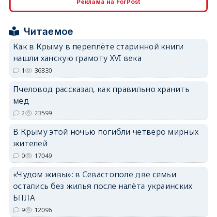
Реклама на ForPost
erid: 2SDnjcrDNw6
Читаемое
Как в Крыму в переплёте старинной книги
нашли ханскую грамоту XVI века
1
36830
Пчеловод рассказал, как правильно хранить
erid: 2SDnjdPjgYS
мёд
2
23599
В Крыму этой ночью погибли четверо мирных
жителей
0
17049
erid: 2SDnjdvhGXG
«Чудом живы»: в Севастополе две семьи
остались без жилья после налёта украинских
БПЛА
9
12096