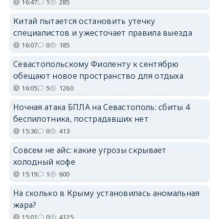
16:47
1
285
Китай пытается остановить утечку
специалистов и ужесточает правила выезда
16:07
0
185
Севастопольскому Фиоленту к сентябрю
обещают новое пространство для отдыха
16:05
5
1260
Ночная атака БПЛА на Севастополь: сбиты 4
беспилотника, пострадавших нет
15:30
0
413
Совсем не айс: какие угрозы скрывает
холодный кофе
15:19
1
600
На сколько в Крыму установилась аномальная
жара?
15:01
0
4125