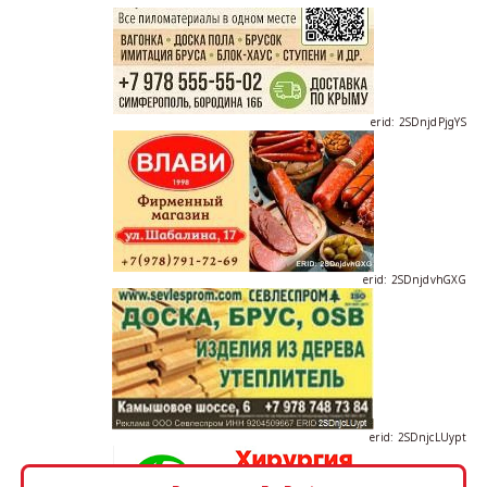
erid: 2SDnjdPjgYS
erid: 2SDnjdvhGXG
erid: 2SDnjcLUypt