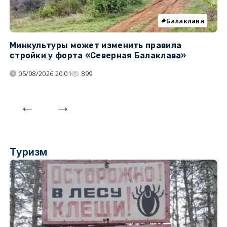
Балаклава
Минкультуры может изменить правила
С
стройки у форта «Северная Балаклава»
д
05/08/2026 20:01
899
Туризм