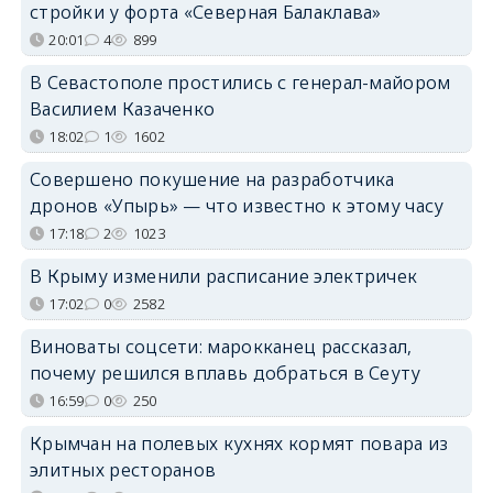
стройки у форта «Северная Балаклава»
20:01
4
899
В Севастополе простились с генерал-майором
Василием Казаченко
18:02
1
1602
Совершено покушение на разработчика
дронов «Упырь» — что известно к этому часу
17:18
2
1023
В Крыму изменили расписание электричек
17:02
0
2582
Виноваты соцсети: марокканец рассказал,
почему решился вплавь добраться в Сеуту
16:59
0
250
Крымчан на полевых кухнях кормят повара из
элитных ресторанов