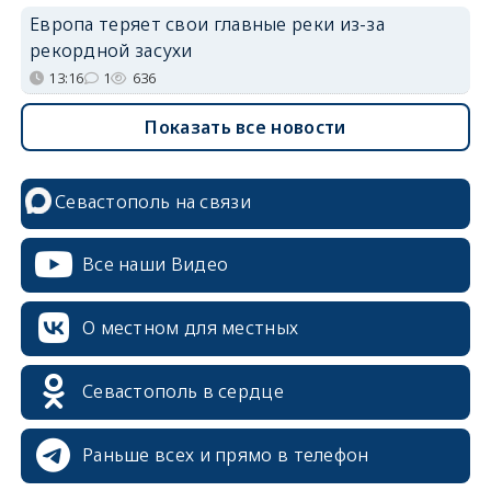
Европа теряет свои главные реки из-за
рекордной засухи
13:16
1
636
Показать все новости
Севастополь на связи
erid: 2SDnjcrDNw6
Все наши Видео
О местном для местных
erid: 2SDnjdPjgYS
Севастополь в сердце
Раньше всех и прямо в телефон