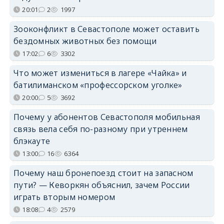
20:01
2
1997
Зооконфликт в Севастополе может оставить
бездомных животных без помощи
17:02
6
3302
Что может измениться в лагере «Чайка» и
батилиманском «профессорском уголке»
20:00
5
3692
Почему у абонентов Севастополя мобильная
связь вела себя по-разному при утреннем
блэкауте
13:00
16
6364
Почему наш бронепоезд стоит на запасном
пути? — Кеворкян объяснил, зачем России
играть вторым номером
18:08
4
2579