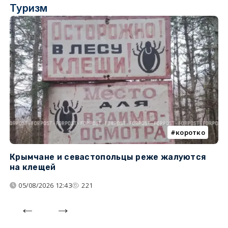
Туризм
коротко
Крымчане и севастопольцы реже жалуются
В
на клещей
ц
05/08/2026 12:43
221