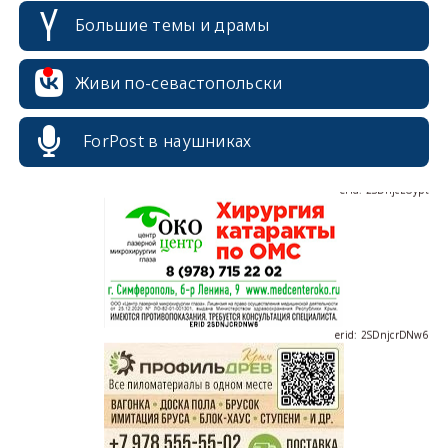
Большие темы и драмы
erid: 2SDnjdvhGXG
Живи по-севастопольски
ForPost в наушниках
erid: 2SDnjcLUypt
erid: 2SDnjcrDNw6