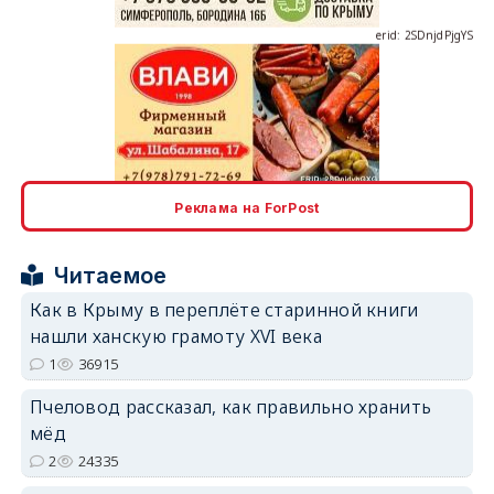
erid: 2SDnjdPjgYS
erid: 2SDnjdvhGXG
Реклама на ForPost
Читаемое
Как в Крыму в переплёте старинной книги
нашли ханскую грамоту XVI века
1
36915
Пчеловод рассказал, как правильно хранить
мёд
2
24335