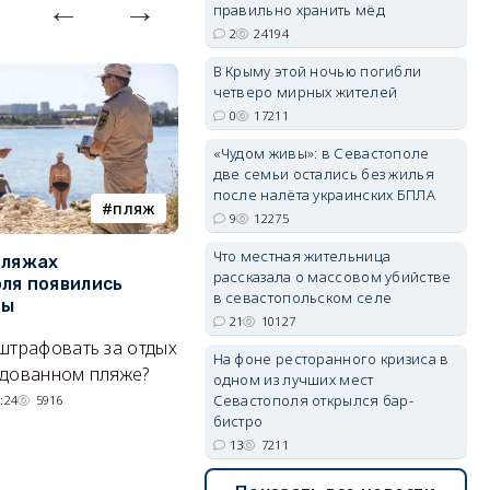
правильно хранить мёд
2
24194
В Крыму этой ночью погибли
четверо мирных жителей
erid: 2SDnjdvhGXG
0
17211
«Чудом живы»: в Севастополе
две семьи остались без жилья
после налёта украинских БПЛА
пляж
туризм
9
12275
Что местная жительница
пляжах
Двух москвичей на
П
рассказала о массовом убийстве
ля появились
сапбордах унесло от берега
о
в севастопольском селе
ры
Крыма на километр в море
б
21
10127
Е
штрафовать за отдых
Спасатели благополучно
На фоне ресторанного кризиса в
Н
удованном пляже?
вернули туристов обратно на
одном из лучших мест
де
сушу.
Севастополя открылся бар-
:24
5916
бистро
29/07/2026 17:03
6380
13
7211