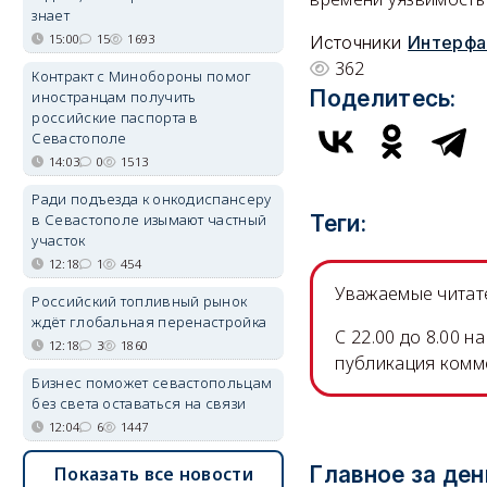
знает
15:00
15
1693
Источники
Интерфа
362
Контракт с Минобороны помог
Поделитесь:
иностранцам получить
российские паспорта в
Севастополе
14:03
0
1513
Ради подъезда к онкодиспансеру
в Севастополе изымают частный
Теги:
участок
12:18
1
454
Уважаемые читате
Российский топливный рынок
ждёт глобальная перенастройка
C 22.00 до 8.00 
12:18
3
1860
публикация комм
Бизнес поможет севастопольцам
без света оставаться на связи
12:04
6
1447
Главное за ден
Показать все новости