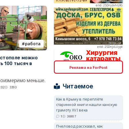
erid: 2SDnjcLUypt
работа
Балаклава
астополе можно
Минкультуры может
С
ь 100 тысяч в
изменить правила стройки у
р
Реклама на ForPost
форта «Северная
«
erid: 2SDnjcrDNw6
Балаклава»
э
соизмеримо меньше.
Читаемое
«Несчастливую» половину ТСН
С
:02
3393
«Благодатный» планируют
у
Как в Крыму в переплёте
присоединить к «везучей».
а
старинной книги нашли ханскую
Тк
05/08/2026 20:01
2082
грамоту XVI века
erid: 2SDnjdPjgYS
1
36907
Пчеловод рассказал, как