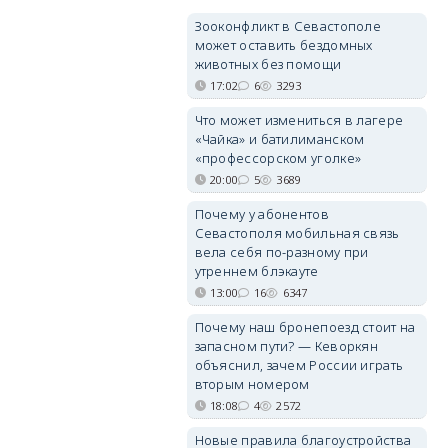
Зооконфликт в Севастополе
может оставить бездомных
животных без помощи
17:02
6
3293
Что может измениться в лагере
«Чайка» и батилиманском
«профессорском уголке»
20:00
5
3689
Почему у абонентов
Севастополя мобильная связь
вела себя по-разному при
утреннем блэкауте
13:00
16
6347
Почему наш бронепоезд стоит на
запасном пути? — Кеворкян
объяснил, зачем России играть
вторым номером
18:08
4
2572
Новые правила благоустройства