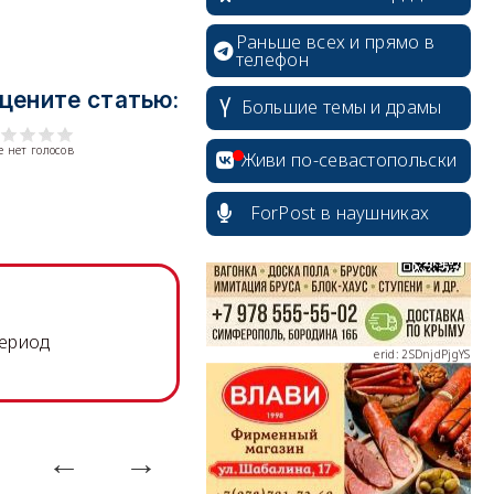
Раньше всех и прямо в
телефон
цените статью:
Большие темы и драмы
erid: 2SDnjcrDNw6
 нет голосов
Живи по-севастопольски
ForPost в наушниках
erid: 2SDnjdPjgYS
период
erid: 2SDnjdvhGXG