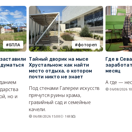
БПЛА
фотореп
 заставили
Тайный дворик на мысе
Где в Сев
адуматься
Хрустальном: как найти
заработат
место отдыха, о котором
месяц
почти никто не знает
иданием
А где — не
Под стенами Галереи искусств
ударства
06/08/2026 10
прячутся руины храма,
й, но и
гравийный сад и семейные
качели.
06/08/2026 15:00
1693