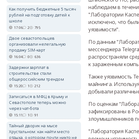
наблюдаем в течение
Как получить бюджетные 5 тысяч
"Лаборатории Каспе
рублей на подготовку детей к
школе
исключено, что были
17:06
2
795
уязвимости".
Двое севастопольцев
По данным "Лаборат
организовали нелегальную
мессенджера Telegr
продажу SIM-карт
распространяли сре
16:04
0
636
к зараженным компь
Задержки зарплат в
строительстве стали
Также уязвимость T
общероссийским трендом
майнинга. Использу
15:20
1
212
добывали различные 
Записаться в МФЦ в Крыму и
Севастополе теперь можно
По оценкам "Лабора
через чат-бота
зафиксированы в Рос
15:11
1
91
злоумышленников по
Тайный дворик на мысе
"Лаборатория Каспе
Хрустальном: как найти место
отдыха, о котором почти никто не
времени уязвимость 