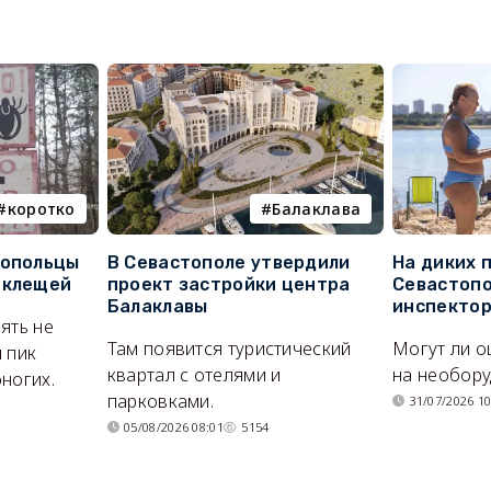
коротко
Балаклава
топольцы
В Севастополе утвердили
На диких 
 клещей
проект застройки центра
Севастопо
Балаклавы
инспекто
ять не
Там появится туристический
Могут ли о
 пик
квартал с отелями и
на необор
ногих.
парковками.
31/07/2026 10
05/08/2026 08:01
5154