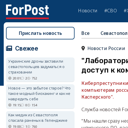
Новости
#СВО
#
Прислать новость
Все
Севастопол
Свежее
Новости России
"Лаборатор
Украинские дроны заставили
севастопольцев задуматься о
доступ к к
страховании
20:01
2
752
Киберпреступники 
Новое — это забытое старое? Что
компьютерам росси
такое модный биохакинг и как не
Касперского".
навредить себе
19:15
0
154
Служба новостей Fo
Как медик из Севастополя
спасала раненых в Геленджике
"Мы нашли сразу не
19:00
1
760
шпионского ПО, рас