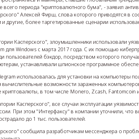
 всего периода "криптовалютного бума", - заявил анти
рского" Алексей Фирш, слова которого приводятся в со
 и другие, более таргетированные сценарии использова
ории Касперского", злоумышленники использовали уязв
am для Windows с марта 2017 года. С их помощью киберп
ди пользователей бэкдор, посредством которого получа
ютерам, устанавливали шпионское программное обеспе
elegram использовалась для установки на компьютеры п
я вычислительные возможности зараженных компьютеров
криптовалюты, в том числе Monero, Zcash, Fantomcoin и
тории Касперского", все случаи эксплуатации уязвимос
сии. При этом "Интерфаксу" в компании уточнили, что в
страдало до 1 тыс. пользователей.
рского" сообщила разработчикам мессенджера о пробле
закрыта.