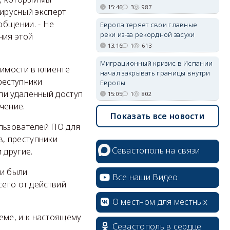
15:46
3
987
вирусный эксперт
общении. - Не
Европа теряет свои главные
реки из-за рекордной засухи
ния этой
13:16
1
613
Миграционный кризис в Испании
имости в клиенте
начал закрывать границы внутри
реступники
Европы
ли удаленный доступ
15:05
1
802
чение.
Показать все новости
ользователей ПО для
, преступники
Севастополь на связи
 другие.
ти были
Все наши Видео
сего от действий
О местном для местных
ме, и к настоящему
Севастополь в сердце