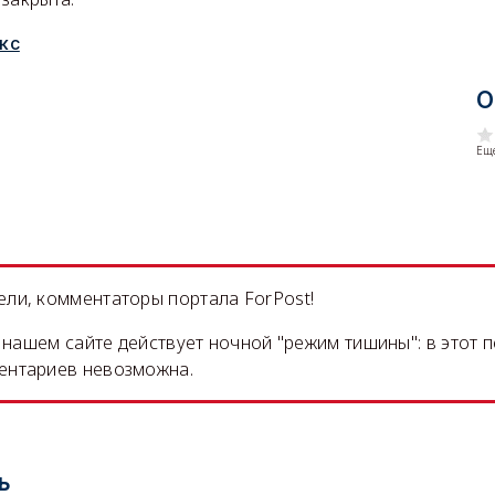
кс
О
Еще
ли, комментаторы портала ForPost!
на нашем сайте действует ночной "режим тишины": в этот 
ентариев невозможна.
ь