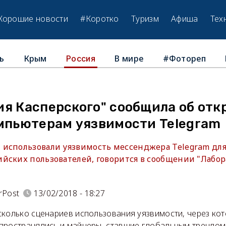
Хорошие новости
#Коротко
Туризм
Афиша
Тех
ь
Крым
В мире
#Фотореп
Россия
ия Касперского" сообщила об от
омпьютерам уязвимости Telegram
использовали уязвимость мессенджера Telegram для
йских пользователей, говорится в сообщении "Лабо
rPost
13/02/2018 - 18:27
сколько сценариев использования уязвимости, через ко
пространялись и майнеры, ставшие глобальным трендом