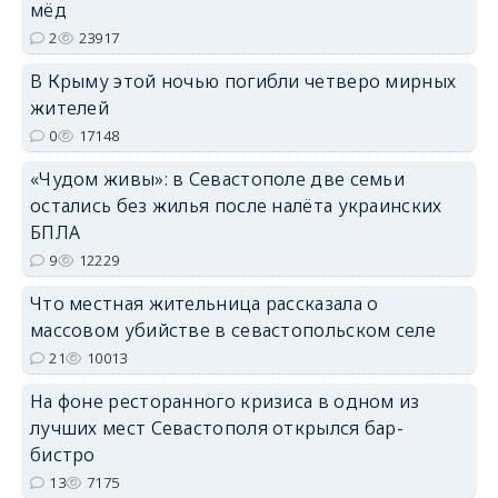
мёд
2
23917
В Крыму этой ночью погибли четверо мирных
erid: 2SDnjdvhGXG
жителей
0
17148
«Чудом живы»: в Севастополе две семьи
остались без жилья после налёта украинских
БПЛА
9
12229
Что местная жительница рассказала о
массовом убийстве в севастопольском селе
21
10013
На фоне ресторанного кризиса в одном из
лучших мест Севастополя открылся бар-
бистро
13
7175