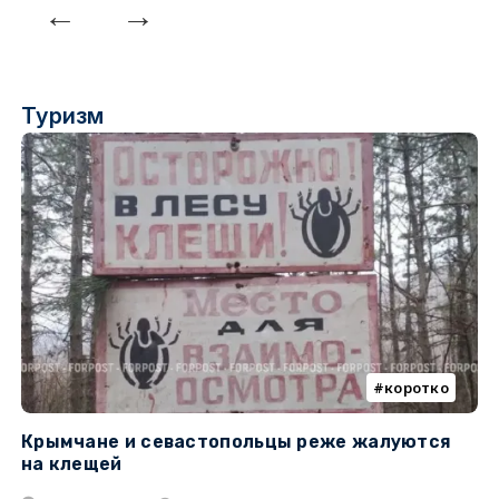
Туризм
коротко
Крымчане и севастопольцы реже жалуются
В
на клещей
ц