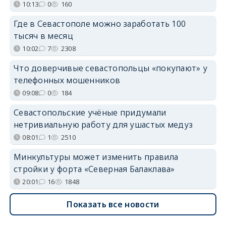
10:13
0
160
Где в Севастополе можно заработать 100
тысяч в месяц
10:02
7
2308
Что доверчивые севастопольцы «покупают» у
телефонных мошенников
09:08
0
184
Севастопольские учёные придумали
нетривиальную работу для ушастых медуз
08:01
1
2510
Минкультуры может изменить правила
стройки у форта «Северная Балаклава»
20:01
16
1848
Показать все новости