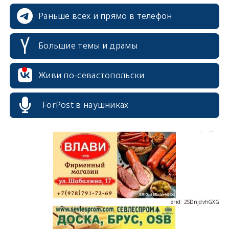
Раньше всех и прямо в телефон
Большие темы и драмы
erid: 2SDnjcrDNw6
Живи по-севастопольски
ForPost в наушниках
erid: 2SDnjdPjgYS
erid: 2SDnjdvhGXG