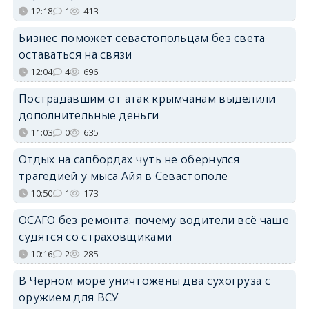
12:18
1
413
Бизнес поможет севастопольцам без света
оставаться на связи
12:04
4
696
Пострадавшим от атак крымчанам выделили
дополнительные деньги
11:03
0
635
Отдых на сапбордах чуть не обернулся
трагедией у мыса Айя в Севастополе
10:50
1
173
ОСАГО без ремонта: почему водители всё чаще
судятся со страховщиками
10:16
2
285
В Чёрном море уничтожены два сухогруза с
оружием для ВСУ