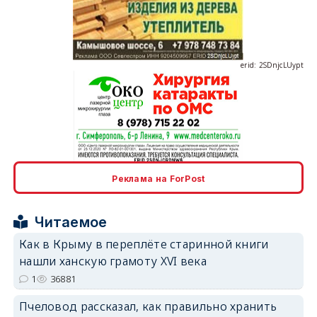
erid: 2SDnjcLUypt
erid: 2SDnjcrDNw6
Реклама на ForPost
Читаемое
Как в Крыму в переплёте старинной книги
нашли ханскую грамоту XVI века
erid: 2SDnjdPjgYS
1
36881
Пчеловод рассказал, как правильно хранить