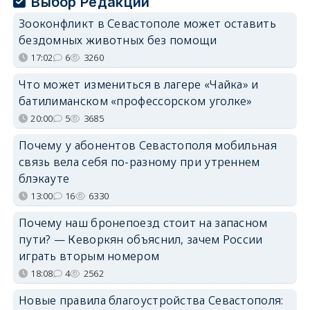
Выбор Редакции
Зооконфликт в Севастополе может оставить
бездомных животных без помощи
17:02
6
3260
Что может измениться в лагере «Чайка» и
батилиманском «профессорском уголке»
20:00
5
3685
Почему у абонентов Севастополя мобильная
связь вела себя по-разному при утреннем
блэкауте
13:00
16
6330
Почему наш бронепоезд стоит на запасном
пути? — Кеворкян объяснил, зачем России
играть вторым номером
18:08
4
2562
Новые правила благоустройства Севастополя: