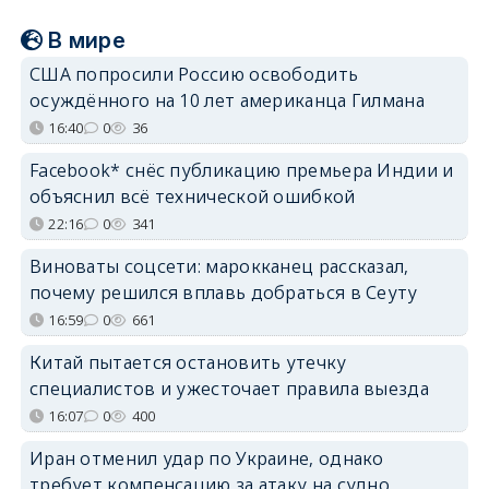
В мире
США попросили Россию освободить
осуждённого на 10 лет американца Гилмана
16:40
0
36
Facebook* снёс публикацию премьера Индии и
объяснил всё технической ошибкой
22:16
0
341
Виноваты соцсети: марокканец рассказал,
почему решился вплавь добраться в Сеуту
16:59
0
661
Китай пытается остановить утечку
специалистов и ужесточает правила выезда
16:07
0
400
Иран отменил удар по Украине, однако
требует компенсацию за атаку на судно