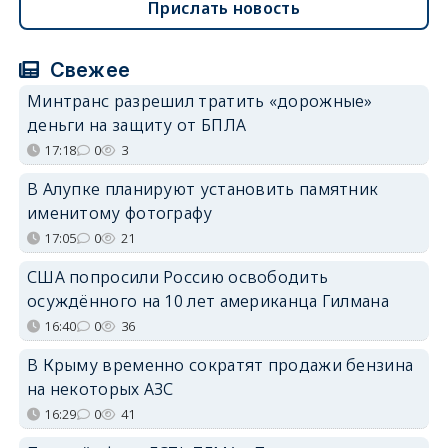
Прислать новость
Свежее
Минтранс разрешил тратить «дорожные»
деньги на защиту от БПЛА
17:18
0
3
В Алупке планируют установить памятник
именитому фотографу
17:05
0
21
США попросили Россию освободить
осуждённого на 10 лет американца Гилмана
16:40
0
36
В Крыму временно сократят продажи бензина
на некоторых АЗС
16:29
0
41