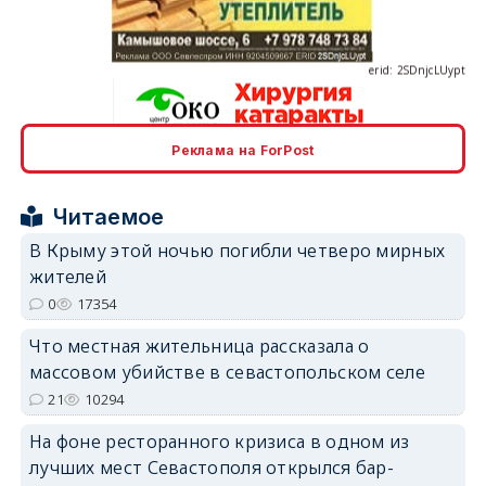
erid: 2SDnjcLUypt
Реклама на ForPost
erid: 2SDnjcrDNw6
Читаемое
В Крыму этой ночью погибли четверо мирных
жителей
0
17354
erid: 2SDnjdPjgYS
Что местная жительница рассказала о
массовом убийстве в севастопольском селе
21
10294
На фоне ресторанного кризиса в одном из
лучших мест Севастополя открылся бар-
erid: 2SDnjdvhGXG