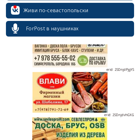
erid: 2SDnjcrDNw6
Живи по-севастопольски
ForPost в наушниках
erid: 2SDnjdPjgYS
erid: 2SDnjdvhGXG