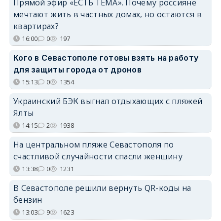
Прямой эфир «ЕСТЬ ТЕМА». Почему россияне
мечтают жить в частных домах, но остаются в
квартирах?
16:00
0
197
Кого в Севастополе готовы взять на работу
для защиты города от дронов
15:13
0
1354
Украинский БЭК выгнал отдыхающих с пляжей
Ялты
14:15
2
1938
На центральном пляже Севастополя по
счастливой случайности спасли женщину
13:38
0
1231
В Севастополе решили вернуть QR-коды на
бензин
13:03
9
1623