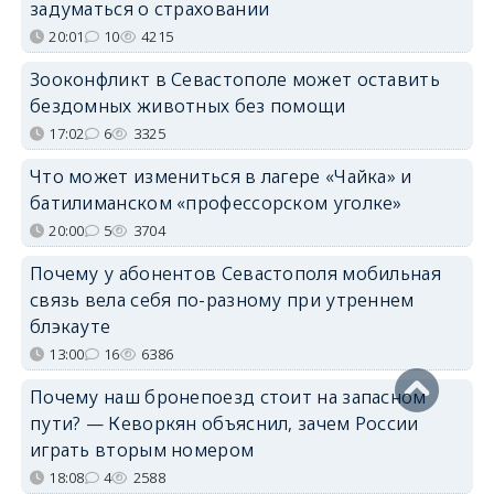
задуматься о страховании
20:01
10
4215
Зооконфликт в Севастополе может оставить
бездомных животных без помощи
17:02
6
3325
Что может измениться в лагере «Чайка» и
батилиманском «профессорском уголке»
20:00
5
3704
Почему у абонентов Севастополя мобильная
связь вела себя по-разному при утреннем
блэкауте
13:00
16
6386
Почему наш бронепоезд стоит на запасном
пути? — Кеворкян объяснил, зачем России
играть вторым номером
18:08
4
2588