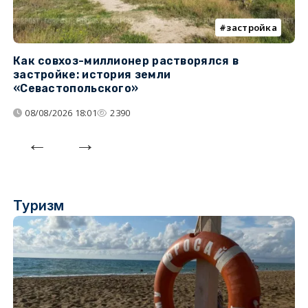
застройка
Как совхоз-миллионер растворялся в
К
застройке: история земли
н
«Севастопольского»
п
08/08/2026 18:01
2390
Туризм