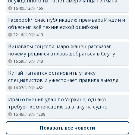
осуждённого на 10 лет американца Гилмана
16:40
2
466
Facebook* снёс публикацию премьера Индии и
объяснил всё технической ошибкой
22:16
0
413
Виноваты соцсети: марокканец рассказал,
почему решился вплавь добраться в Сеуту
16:59
0
743
Китай пытается остановить утечку
специалистов и ужесточает правила выезда
16:07
0
452
Иран отменил удар по Украине, однако
требует компенсацию за атаку на судно
15:46
3
1238
Показать все новости