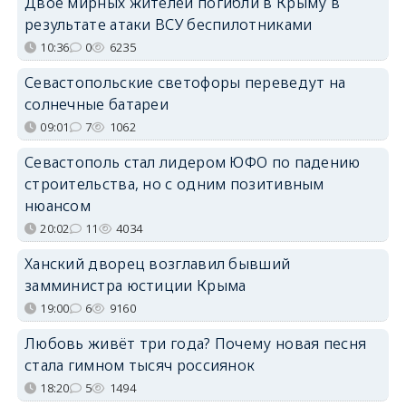
Двое мирных жителей погибли в Крыму в
результате атаки ВСУ беспилотниками
10:36
0
6235
Севастопольские светофоры переведут на
солнечные батареи
09:01
7
1062
Севастополь стал лидером ЮФО по падению
строительства, но с одним позитивным
нюансом
20:02
11
4034
Ханский дворец возглавил бывший
замминистра юстиции Крыма
19:00
6
9160
Любовь живёт три года? Почему новая песня
стала гимном тысяч россиянок
18:20
5
1494