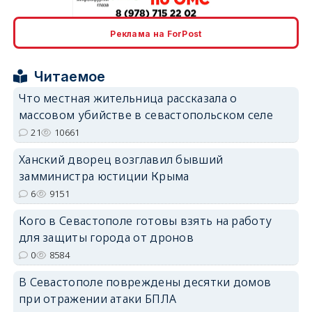
erid: 2SDnjcrDNw6
Реклама на ForPost
Читаемое
Что местная жительница рассказала о
массовом убийстве в севастопольском селе
erid: 2SDnjdPjgYS
21
10661
Ханский дворец возглавил бывший
замминистра юстиции Крыма
6
9151
Кого в Севастополе готовы взять на работу
erid: 2SDnjdvhGXG
для защиты города от дронов
0
8584
В Севастополе повреждены десятки домов
при отражении атаки БПЛА