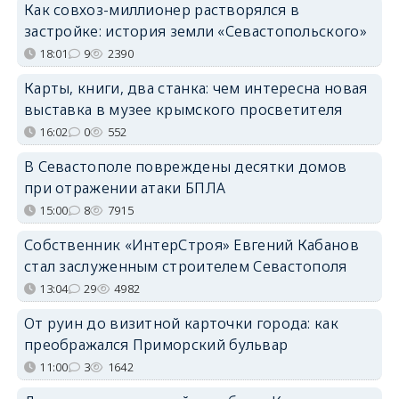
Как совхоз-миллионер растворялся в
застройке: история земли «Севастопольского»
18:01
9
2390
Карты, книги, два станка: чем интересна новая
выставка в музее крымского просветителя
16:02
0
552
В Севастополе повреждены десятки домов
при отражении атаки БПЛА
15:00
8
7915
Собственник «ИнтерСтроя» Евгений Кабанов
стал заслуженным строителем Севастополя
13:04
29
4982
От руин до визитной карточки города: как
преображался Приморский бульвар
11:00
3
1642