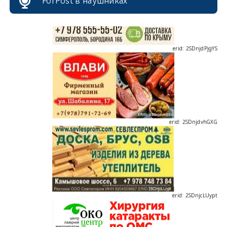
ForPost в наушниках
erid: 2SDnjdPjgYS
erid: 2SDnjdvhGXG
erid: 2SDnjcLUypt