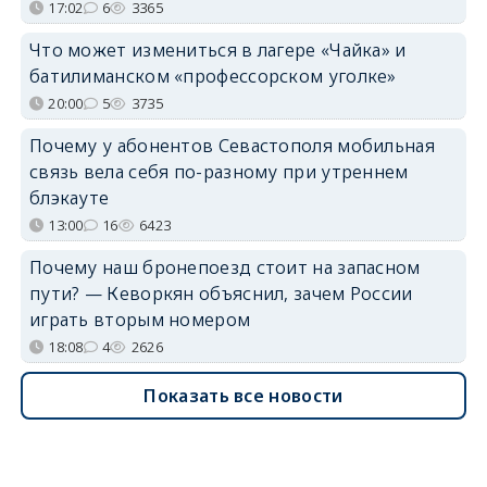
17:02
6
3365
Что может измениться в лагере «Чайка» и
батилиманском «профессорском уголке»
20:00
5
3735
Почему у абонентов Севастополя мобильная
связь вела себя по-разному при утреннем
блэкауте
13:00
16
6423
Почему наш бронепоезд стоит на запасном
пути? — Кеворкян объяснил, зачем России
играть вторым номером
18:08
4
2626
Показать все новости