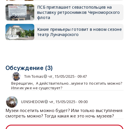
ПСБ приглашает севастопольцев на
выставку ретроснимков Черноморского
флота
Какие премьеры готовит в новом сезоне
театр Луначарского
Обсуждение (3)
Tim Tomas
чт, 15/05/2025 - 09:47
Верещагин
,
А действительно...музеи то посетить можно?
Или их уже не существует?
UINSHEDOW
чт, 15/05/2025 - 09:00
Музеи посетить можно будет? Или только выступления
смотреть можно? Тогда какая же это ночь музеев?