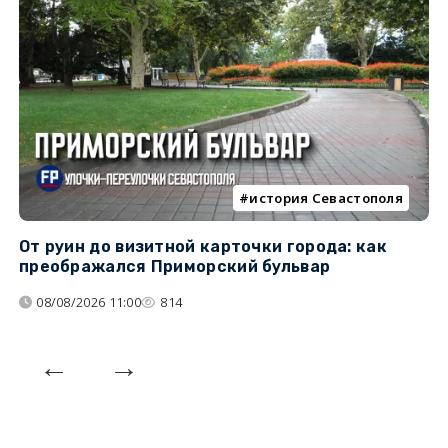
история Севастополя
От руин до визитной карточки города: как
С
преображался Приморский бульвар
с
08/08/2026 11:00
814