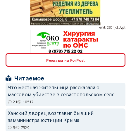
erid: 2SDnjcLUypt
erid: 2SDnjcrDNw6
Реклама на ForPost
Читаемое
Что местная жительница рассказала о
массовом убийстве в севастопольском селе
erid: 2SDnjdPjgYS
21
10517
Ханский дворец возглавил бывший
замминистра юстиции Крыма
5
7529