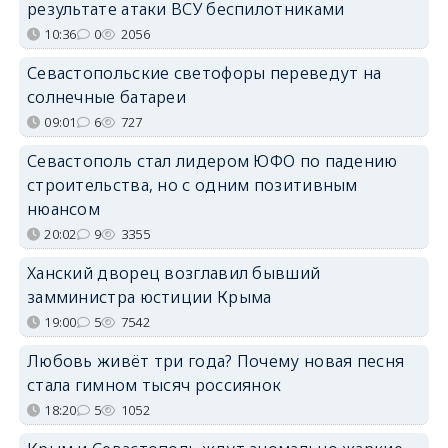
результате атаки ВСУ беспилотниками
10:36
0
2056
Севастопольские светофоры переведут на
солнечные батареи
09:01
6
727
Севастополь стал лидером ЮФО по падению
строительства, но с одним позитивным
нюансом
20:02
9
3355
Ханский дворец возглавил бывший
замминистра юстиции Крыма
19:00
5
7542
Любовь живёт три года? Почему новая песня
стала гимном тысяч россиянок
18:20
5
1052