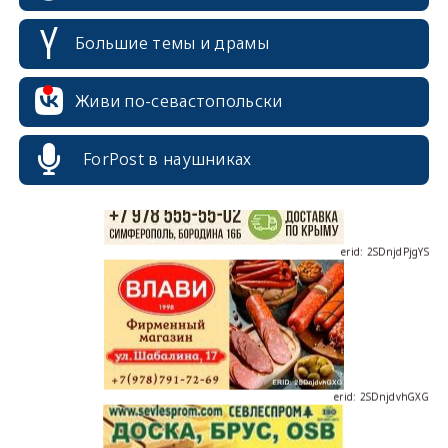
Большие темы и драмы
erid: 2SDnjcrDNw6
Живи по-севастопольски
ForPost в наушниках
erid: 2SDnjdPjgYS
erid: 2SDnjdvhGXG