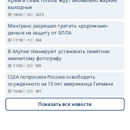
Крым и Севастополь ждут аномально жаркие
выходные
18:02
5
3373
Минтранс разрешил тратить «дорожные»
деньги на защиту от БПЛА
17:18
1
304
В Алупке планируют установить памятник
именитому фотографу
17:05
0
505
США попросили Россию освободить
осуждённого на 10 лет американца Гилмана
16:40
2
381
Показать все новости