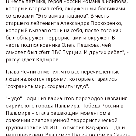
В честь летчика, героя России Романа Филипова,
который взорвал себя, окруженный боевиками,
со словами: "Это вам за пацанов". В честь
старшего лейтенанта Александра Прохоренко,
который вызвал огонь на себя, после того как
был обнаружен террористами и окружен. В
честь подполковника Олега Пешкова, чей
самолет был сбит ВВС Турции. И других ребят", -
рассуждает Кадыров.
Глава Чечни отметил, что все перечисленные
люди являются героями, которые старались
"сохранить мир, сохранить чудо".
"Чудо" - один из вариантов переводов названия
сирийского города Пальмира. Победа России в
Пальмире – стала решающим моментом в
сражении с запрещенной террористической
группировкой ИГИЛ, - отметил Кадыров. - Да и
наш президент Владимир Путин родом из Санкт-