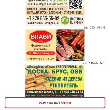
erid: 2SDnjdPjgYS
erid: 2SDnjdvhGXG
erid: 2SDnjcLUypt
Реклама на ForPost