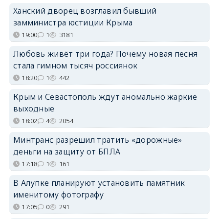
Ханский дворец возглавил бывший
замминистра юстиции Крыма
19:00
1
3181
Любовь живёт три года? Почему новая песня
стала гимном тысяч россиянок
18:20
1
442
Крым и Севастополь ждут аномально жаркие
выходные
18:02
4
2054
Минтранс разрешил тратить «дорожные»
деньги на защиту от БПЛА
17:18
1
161
В Алупке планируют установить памятник
именитому фотографу
17:05
0
291