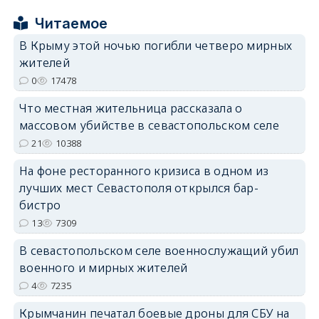
Читаемое
erid: 2SDnjcrDNw6
В Крыму этой ночью погибли четверо мирных
жителей
0
17478
Что местная жительница рассказала о
массовом убийстве в севастопольском селе
erid: 2SDnjdPjgYS
21
10388
На фоне ресторанного кризиса в одном из
лучших мест Севастополя открылся бар-
бистро
13
7309
erid: 2SDnjdvhGXG
В севастопольском селе военнослужащий убил
военного и мирных жителей
4
7235
Крымчанин печатал боевые дроны для СБУ на