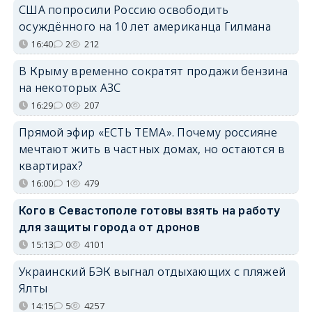
США попросили Россию освободить
осуждённого на 10 лет американца Гилмана
16:40
2
212
В Крыму временно сократят продажи бензина
на некоторых АЗС
16:29
0
207
Прямой эфир «ЕСТЬ ТЕМА». Почему россияне
мечтают жить в частных домах, но остаются в
квартирах?
16:00
1
479
Кого в Севастополе готовы взять на работу
для защиты города от дронов
15:13
0
4101
Украинский БЭК выгнал отдыхающих с пляжей
Ялты
14:15
5
4257